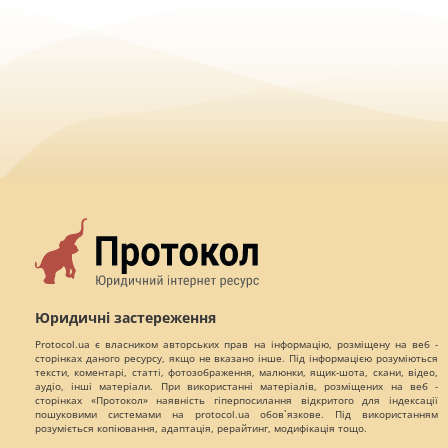
Юридичні застереження
Protocol.ua є власником авторських прав на інформацію, розміщену на веб -
сторінках даного ресурсу, якщо не вказано інше. Під інформацією розуміються
тексти, коментарі, статті, фотозображення, малюнки, ящик-шота, скани, відео,
аудіо, інші матеріали. При використанні матеріалів, розміщених на веб -
сторінках «Протокол» наявність гіперпосилання відкритого для індексації
пошуковими системами на protocol.ua обов`язкове. Під використанням
розуміється копіювання, адаптація, рерайтинг, модифікація тощо.