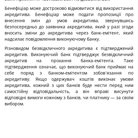
Бенефіціар може достроково відмовитися від використання
акредитива. Бенефіціар може подати пропозиції про
внесення змін до умов акредитива, звернувшись
безпосередньо до заявника акредитива, який у разі згоди
вносить зміни до акредитива через банк-емітент, який
надсилає повідомлення виконуючому банку.
Різновидом безвідкличного акредитива є підтверджений
акредитив. Виконуючий банк підтверджує безвідкличний
акредитив на прохання банка-емітента. Таке
підтвердження означає, що виконуючий банк приймає на
себе поряд з банком-емітентом зобов´язання по
акредитиву. Якщо одержувач коштів виконає умови
акредитива, кожний з цих банків буде нести перед ним
самостійну відповідальність, а він вправі висунути
відповідні вимоги кожному з банків, чи платнику — за своїм
вибором.