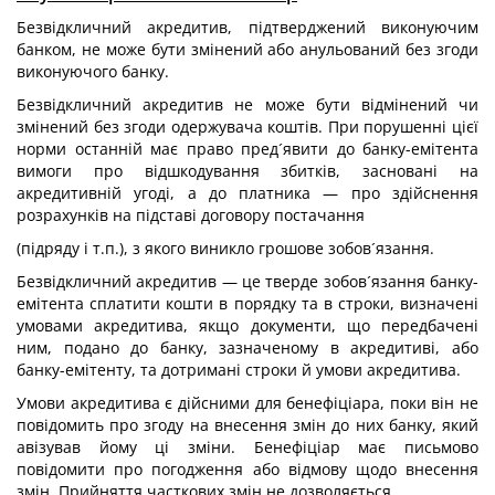
Безвідкличний акредитив, підтверджений виконуючим
банком, не може бути змінений або анульований без згоди
виконуючого банку.
Безвідкличний акредитив не може бути відмінений чи
змінений без згоди одержувача коштів. При порушенні цієї
норми останній має право пред´явити до банку-емітента
вимоги про відшкодування збитків, засновані на
акредитивній угоді, а до платника — про здійснення
розрахунків на підставі договору постачання
(підряду і т.п.), з якого виникло грошове зобов´язання.
Безвідкличний акредитив — це тверде зобов´язання банку-
емітента сплатити кошти в порядку та в строки, визначені
умовами акредитива, якщо документи, що передбачені
ним, подано до банку, зазначеному в акредитиві, або
банку-емітенту, та дотримані строки й умови акредитива.
Умови акредитива є дійсними для бенефіціара, поки він не
повідомить про згоду на внесення змін до них банку, який
авізував йому ці зміни. Бенефіціар має письмово
повідомити про погодження або відмову щодо внесення
змін. Прийняття часткових змін не дозволяється.