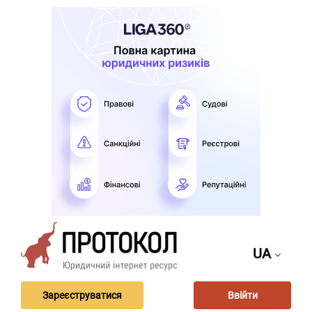
UA
Зареєструватися
Ввійти