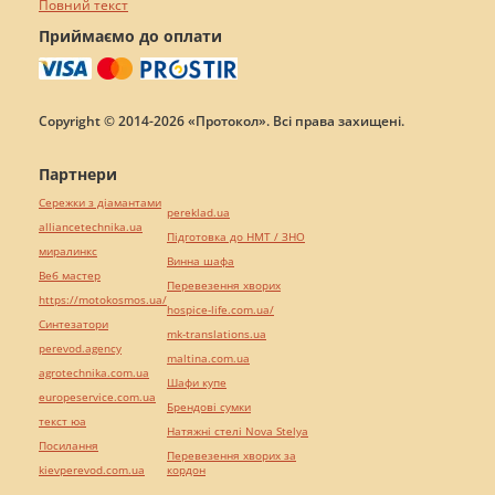
Повний текст
Приймаємо до оплати
Copyright © 2014-2026 «Протокол». Всі права захищені.
Партнери
Сережки з діамантами
pereklad.ua
alliancetechnika.ua
Підготовка до НМТ / ЗНО
миралинкс
Винна шафа
Веб мастер
Перевезення хворих
https://motokosmos.ua/
hospice-life.com.ua/
Синтезатори
mk-translations.ua
perevod.agency
maltina.com.ua
agrotechnika.com.ua
Шафи купе
europeservice.com.ua
Брендові сумки
текст юа
Натяжні стелі Nova Stelya
Посилання
Перевезення хворих за
kievperevod.com.ua
кордон