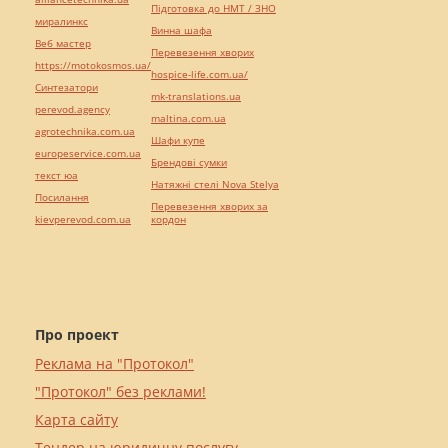
Підготовка до НМТ / ЗНО
миралинкс
Винна шафа
Веб мастер
Перевезення хворих
https://motokosmos.ua/
hospice-life.com.ua/
Синтезатори
mk-translations.ua
perevod.agency
maltina.com.ua
agrotechnika.com.ua
Шафи купе
europeservice.com.ua
Брендові сумки
текст юа
Натяжні стелі Nova Stelya
Посилання
Перевезення хворих за
kievperevod.com.ua
кордон
Про проект
Реклама на "Протокол"
"Протокол" без реклами!
Карта сайту
Тендер на юридичну послугу