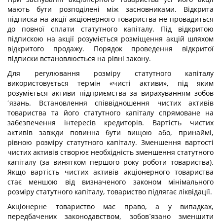
мають бути розподілені між засновниками. Відкрита
підписка на акції акціонерного товариства не провадиться
до повної сплати статутного капіталу. Під відкритою
підпискою на акції розуміється розміщення акцій шляхом
відкритого продажу. Порядок проведення відкритої
підписки встановлюється на рівні закону.
Для регулювання розміру статутного капіталу
використовується термін «чисті активи», під яким
розуміється активи підприємства за вирахуванням зобов
´язань. Встановлення співвідношення чистих активів
товариства та його статутного капіталу спрямоване на
забезпечення інтересів кредиторів. Вартість чистих
активів завжди повинна бути вищою або, принаймі,
рівною розміру статутного капіталу. 3меншення вартості
чистих активів створює необхідність зменшення статутного
капіталу (за винятком першого року роботи товариства).
Якщо вартість чистих активів акціонерного товариства
стає меншою від визначеного законом мінімального
розміру статутного капіталу, товариство підлягає ліквідації.
Акціонерне товариство має право, а у випадках,
передбачених законодавством, зобов´язано зменшити