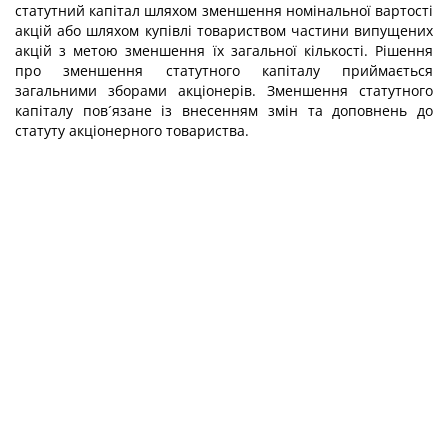
статутний капітал шляхом зменшення номінальної вартості
акцій або шляхом купівлі товариством частини випущених
акцій з метою зменшення їх загальної кількості. Рішення
про зменшення статутного капіталу приймається
загальними зборами акціонерів. Зменшення статутного
капіталу пов´язане із внесенням змін та доповнень до
статуту акціонерного товариства.