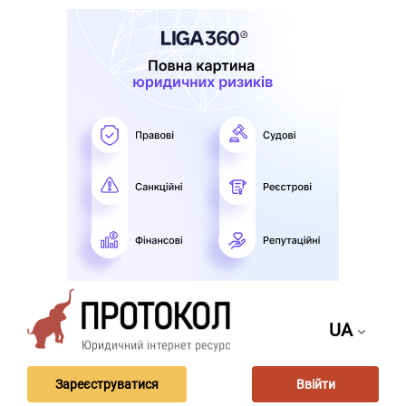
UA
Зареєструватися
Ввійти