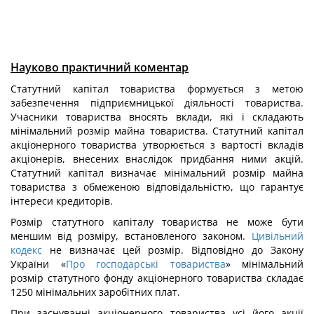
Науково практичний коментар
Статутний капітал товариства формується з метою
забезпечення підприємницької діяльності товариства.
Учасники товариства вносять вклади, які і складають
мінімальний розмір майна товариства. Статутний капітал
акціонерного товариства утворюється з вартості вкладів
акціонерів, внесених внаслідок придбання ними акцій.
Статутний капітал визначає мінімальний розмір майна
товариства з обмеженою відповідальністю, що гарантує
інтереси кредиторів.
Розмір статутного капіталу товариства не може бути
меншим від розміру, встановленого законом.
Цивільний
кодекс
не визначає цей розмір. Відповідно до Закону
України «
Про господарські товариства
» мінімальний
розмір статутного фонду акціонерного товариства складає
1250 мінімальних заробітних плат.
При заснуванні акціонерного товариства усі його акції