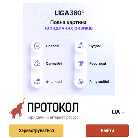
UA
Зареєструватися
Ввійти