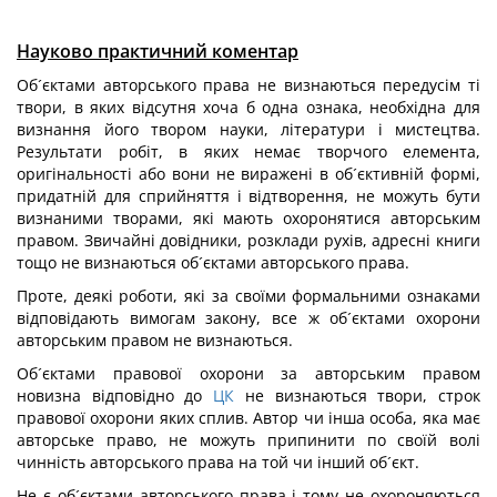
Науково практичний коментар
Об´єктами авторського права не визнаються передусім ті
твори, в яких відсутня хоча б одна ознака, необхідна для
визнання його твором науки, літератури і мистецтва.
Результати робіт, в яких немає творчого елемента,
оригінальності або вони не виражені в об´єктивній формі,
придатній для сприйняття і відтворення, не можуть бути
визнаними творами, які мають охоронятися авторським
правом. Звичайні довідники, розклади рухів, адресні книги
тощо не визнаються об´єктами авторського права.
Проте, деякі роботи, які за своїми формальними ознаками
відповідають вимогам закону, все ж об´єктами охорони
авторським правом не визнаються.
Об´єктами правової охорони за авторським правом
новизна відповідно до
ЦК
не визнаються твори, строк
правової охорони яких сплив. Автор чи інша особа, яка має
авторське право, не можуть припинити по своїй волі
чинність авторського права на той чи інший об´єкт.
Не є об´єктами авторського права і тому не охороняються