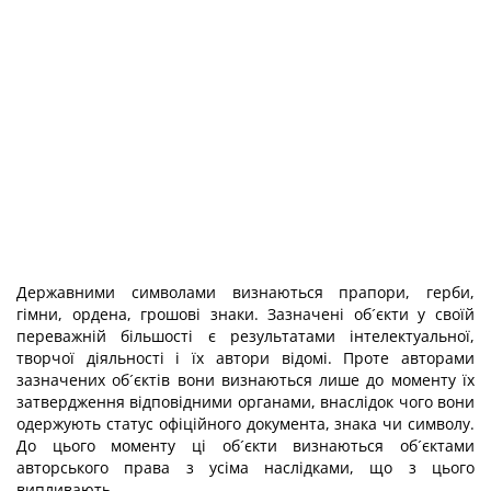
Державними символами визнаються прапори, герби,
гімни, ордена, грошові знаки. Зазначені об´єкти у своїй
переважній більшості є результатами інтелектуальної,
творчої діяльності і їх автори відомі. Проте авторами
зазначених об´єктів вони визнаються лише до моменту їх
затвердження відповідними органами, внаслідок чого вони
одержують статус офіційного документа, знака чи символу.
До цього моменту ці об´єкти визнаються об´єктами
авторського права з усіма наслідками, що з цього
випливають.