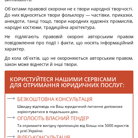
Об´єктами правової охорони не є твори народної творчості.
До них відносяться твори фольклору — частівки, приказки,
анекдоти, танці тощо, твори народних художніх промислів,
народні костюми, традиційна архітектура.
Не підлягають правовій охороні авторським правом
повідомлення про події і факти, що носять інформаційний
характер.
До кола об´єктів, що не охороняються авторським правом,
закон може віднести й інші твори.
КОРИСТУЙТЕСЯ НАШИМИ СЕРВІСАМИ
ДЛЯ ОТРИМАННЯ ЮРИДИЧНИХ ПОСЛУГ:
БЕЗКОШТОВНА КОНСУЛЬТАЦІЯ
Швидку відповідь на Ваш юридичний питання допоможе
зорієнтуватися в подальших діях.
ОГОЛОСІТЬ ВЛАСНИЙ ТЕНДЕР
Та отримаєте вигідну пропозицію від більш ніж 5000 юристів
з усієї України.
ВІДЕО-КОНСУЛЬТАЦІЯ