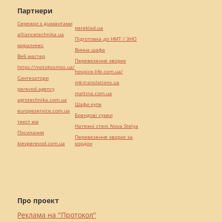
Партнери
Сережки з діамантами
pereklad.ua
alliancetechnika.ua
Підготовка до НМТ / ЗНО
миралинкс
Винна шафа
Веб мастер
Перевезення хворих
https://motokosmos.ua/
hospice-life.com.ua/
Синтезатори
mk-translations.ua
perevod.agency
maltina.com.ua
agrotechnika.com.ua
Шафи купе
europeservice.com.ua
Брендові сумки
текст юа
Натяжні стелі Nova Stelya
Посилання
Перевезення хворих за
kievperevod.com.ua
кордон
Про проект
Реклама на "Протокол"