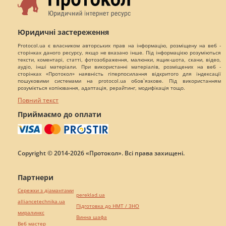
Юридичні застереження
Protocol.ua є власником авторських прав на інформацію, розміщену на веб -
сторінках даного ресурсу, якщо не вказано інше. Під інформацією розуміються
тексти, коментарі, статті, фотозображення, малюнки, ящик-шота, скани, відео,
аудіо, інші матеріали. При використанні матеріалів, розміщених на веб -
сторінках «Протокол» наявність гіперпосилання відкритого для індексації
пошуковими системами на protocol.ua обов`язкове. Під використанням
розуміється копіювання, адаптація, рерайтинг, модифікація тощо.
Повний текст
Приймаємо до оплати
Copyright © 2014-2026 «Протокол». Всі права захищені.
Партнери
Сережки з діамантами
pereklad.ua
alliancetechnika.ua
Підготовка до НМТ / ЗНО
миралинкс
Винна шафа
Веб мастер