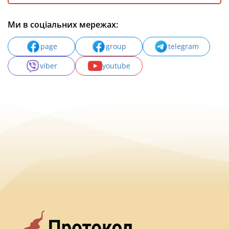
Ми в соціальних мережах:
page
group
telegram
viber
youtube