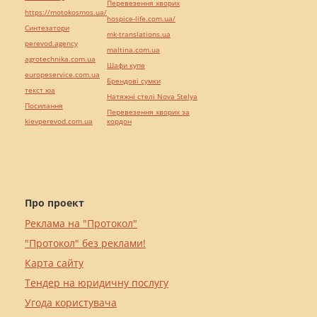
Перевезення хворих
https://motokosmos.ua/
hospice-life.com.ua/
Синтезатори
mk-translations.ua
perevod.agency
maltina.com.ua
agrotechnika.com.ua
Шафи купе
europeservice.com.ua
Брендові сумки
текст юа
Натяжні стелі Nova Stelya
Посилання
Перевезення хворих за
kievperevod.com.ua
кордон
Про проект
Реклама на "Протокол"
"Протокол" без реклами!
Карта сайту
Тендер на юридичну послугу
Угода користувача