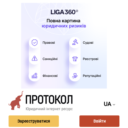
UA
Зареєструватися
Ввійти