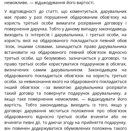
неможливе, — відшкодування його вартості.
У відповідності до статті, що коментується, дарувальник
має право у разі порушення обдарованим обов´язку на
користь третьої особи вимагати розірвання договору і
повернення дарунка. Тобто у даному випадку законодавець
виходить із інтересів і дарувальника, і третьої особи, на
користь якої на обдарованого покладається певний обов
´язок, іншими словами, захищається право дарувальника
встановити на обдарованого певний обов´язок відносно
третьої особи, що безумовно, зазначається у договорі, та
право третьої особи користуватися подарунком в обсягах,
визначених самим дарувальником. Законодавцем на
обдарованого покладається обов´язок на користь третьої
особи, за невиконання якого на обдарованого покладається
інший обов´язок --за вимогою дарувальника розірвати
такий договір та повернути подарунок дарувальнику, а
якщо таке повернення неможливе, — відшкодувати його
вартість. Тобто законодавець виходить із того, якщо у
договорі дарування міститься положення про обов´язок
обдарованого відносно третьої особи вчиняти або не
вчиняти певні дії, то даючи згоду на прийняття подарунку,
він повинен додержуватися обумовлених положень такого