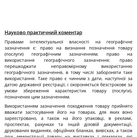
Науково практичний коментар
Правами інтелектуальної власності на географічне
зазначення є: право на визнання позначення товару
(послуги) географічним зазначенням; право на
використання географічного зазначення; право
перешкоджати неправомірному використанню
географічного зазначення, в тому числі забороняти таке
використання. Таке право є чинним з дати, наступної за
датою державної реєстрації, і охороняється безстрокове за
умови збереження характеристик товару (послуги),
позначених цим зазначенням.
Використанням зазначення походження товару прийнято
вважати застосування його на товарах, для яких воно
зареєстровано, а також на його упаковці, в рекламі,
проспектах, рахунках та іншій діловій документації,
друкованих виданнях, офіційних бланках, вивісках, а також
при демонстрації товару на виставках і ярмарках, які