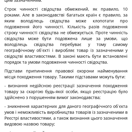
цим зазначенням.
Строк чинності свідоцтва обмежений, як правило, 10
роками. Але в законодавстві багатьох країн є правило, за
яким володілець свідоцтва може клопотати про
подовження його чинності. Кількість разів подовження
строку чинності свідоцтва не обмежується. Проте чинність
свідоцтва може бути подовжена лише за умови, що
володілець свідоцтва перебуває у тому самому
географічному об´єкті і виробляє товар із зазначеними у
свідоцтві властивостями. В законі мають бути встановлені
порядок та умови подовження чинності свідоцтва.
Підстави припинення правової охорони найменування
місця походження товару. Такими підставами можуть бути:
- визнання недійсною реєстрації зазначення походження
товару за скаргою будь-якої особи, якщо реєстрацію було
здійснено з порушенням вимог законодавства;
- зникнення характерних для даного географічного об´єкта
умов і неможливість виробництва товарів із зазначеними в
Реєстрі властивостями, а також визнання цього зазначення
видовою назвою товару;