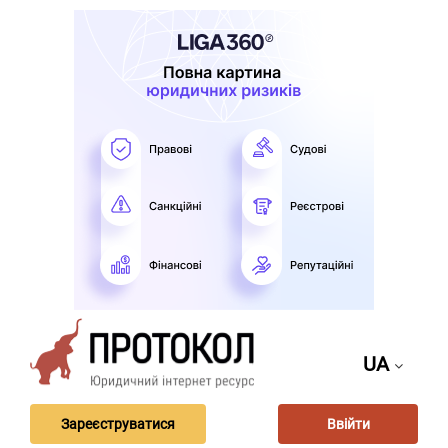
UA
Зареєструватися
Ввійти