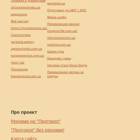
Сережки з діамантами
pereklad.ua
alliancetechnika.ua
Підготовка до НМТ / ЗНО
миралинкс
Винна шафа
Веб мастер
Перевезення хворих
https://motokosmos.ua/
hospice-life.com.ua/
Синтезатори
mk-translations.ua
perevod.agency
maltina.com.ua
agrotechnika.com.ua
Шафи купе
europeservice.com.ua
Брендові сумки
текст юа
Натяжні стелі Nova Stelya
Посилання
Перевезення хворих за
kievperevod.com.ua
кордон
Про проект
Реклама на "Протокол"
"Протокол" без реклами!
Карта сайту