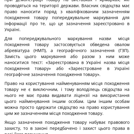
проводяться на території держави. Власник свідоцтва має
право наносити поряд з кваліфікованим зазначенням
походження товару попереджувальне маркування для
інформації про те, що це зазначення зареєстровано в
Україні.
Для попереджувального маркування назви місця
походження товару застосовується обведена овалом
абревіатура (НМП), а географічного зазначення (ГЗП).
Замість цього маркування або разом з ним може
наноситися текст: «Зареєстрована в Україні назва місця
походження товару» або «Зареєстроване в Україні
географічне зазначення походження товару».
Право на користування найменуванням місця походження
товару не є виключним, і тому володілець свідоцтва на
нього не має права видавати ліцензії на використання
цього найменування іншим особам. Цим іншим особам
можна просто одержати свідоцтво на право користування
цим же зазначенням місця походження товару.
Якщо зазначення походження товару набуває правового
захисту, то в законі передбачено і захист цього права в