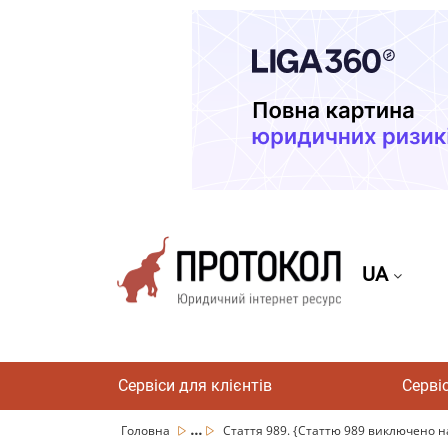
UA
Сервіси для клієнтів
Серві
...
Головна
Стаття 989. {Cтаттю 989 виключено на 