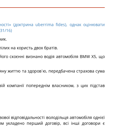
ості» (доктрина uberrima fides), однак оцінювати
31/16)
ник.
ілих на користь двох братів.
 його скоєнні визнано водія автомобіля BMW X5, що
іяну життю та здоров`ю, передбачена страхова сума
ій компанії попереднім власником, з цих підстав
вої відповідальності володільця автомобіля однієї
м укладено перший договір, всі інші договори є