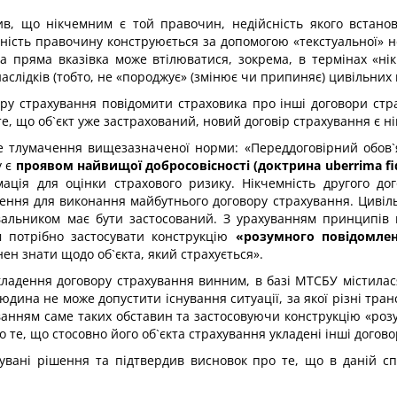
чив, що нікчемним є той правочин, недійсність якого встано
мність правочину конструюється за допомогою «текстуальної» нед
ка пряма вказівка може втілюватися, зокрема, в термінах «н
слідків (тобто, не «породжує» (змінює чи припиняє) цивільних п
ру страхування повідомити страховика про інші договори страх
е, що об`єкт уже застрахований, новий договір страхування є н
е тлумачення вищезазначеної норми: «Переддоговірний обов`я
у є
проявом найвищої добросовісності (доктрина uberrima fi
мація для оцінки страхового ризику. Нікчемність другого до
чення для виконання майбутнього договору страхування. Цивіль
вальником має бути застосований. З урахуванням принципів 
м потрібно застосувати конструкцію
«розумного повідомле
ен знати щодо об`єкта, який страхується».
кладення договору страхування винним, в базі МТСБУ містилас
юдина не може допустити існування ситуації, за якої різні тра
ванням саме таких обставин та застосовуючи конструкцію «розу
 те, що стосовно його об`єкта страхування укладені інші догов
вані рішення та підтвердив висновок про те, що в даній спра