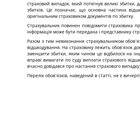
страховий випадок, який потягнув великі збитки, 
збитків. Це позначає, що основна частина відш
оригінальним страховиком документів по збитку.
Страхувальник повинен повідомити страховика про
інформація може бути передана і представнику стра
Разом з тим невиконання страхувальником обов´я
відшкодування. На страховику лежить обов´язок д
зменшити збитки, яким чином це відбилося на інш
вправі вимагати по суду виплати страхового відш
вчасно довідався про настання страхового випадку
Перелік обов´язків, наведений в статті, не є виче