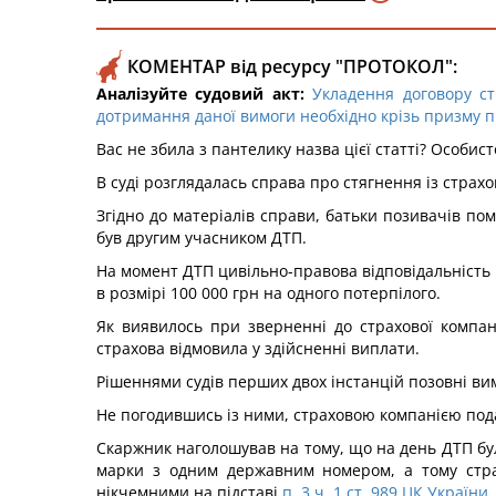
КОМЕНТАР від ресурсу "ПРОТОКОЛ":
Аналізуйте судовий акт:
Укладення договору ст
дотримання даної вимоги необхідно крізь призму 
Вас не збила з пантелику назва цієї статті? Особи
В суді розглядалась справа про стягнення із страх
Згідно до матеріалів справи, батьки позивачів по
був другим учасником ДТП.
На момент ДТП цивільно-правова відповідальність 
в розмірі 100 000 грн на одного потерпілого.
Як виявилось при зверненні до страхової компан
страхова відмовила у здійсненні виплати.
Рішеннями судів перших двох інстанцій позовні ви
Не погодившись із ними, страховою компанією пода
Скаржник наголошував на тому, що на день ДТП бул
марки з одним державним номером, а тому страх
нікчемними на підставі
п. 3 ч. 1 ст. 989 ЦК України.