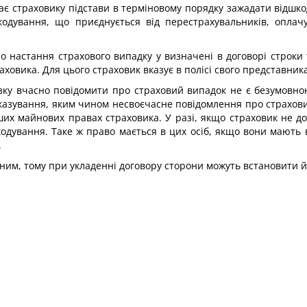
дає страховику підстави в терміновому порядку зажадати відшко
кодування, що приєднується від перестрахувальників, опла
 настання страхового випадку у визначені в договорі строки т
ховика. Для цього страховик вказує в полісі свого представника
зку вчасно повідомити про страховий випадок не є безумовною
оказування, яким чином несвоєчасне повідомлення про страхов
их майнових правах страховика. У разі, якщо страховик не до
кодування. Таке ж право мається в цих осіб, якщо вони мають 
.
рпним, тому при укладенні договору сторони можуть встановити й