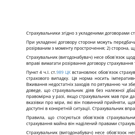
Страхувальники згідно з укладеними договорами ст
При укладенні договору сторони можуть передбачит
розірваним з моменту прострочення; 2) сторона, що
Страхувальник (вигодонабувач) несе обов´язок щод
вправі вимагати розірвання договору страхування 
Пункт 4 ч.І. ст.
989
ЦК
встановлює обов´язок страху
страхового випадку. Ця норма носить імперативн
Вживання недостатніх заходів по рятуванню чи зб
доведе, що страхувальник діяв без належної дба
правомірна у разі, якщо страхувальник мав при д
вказівки про міри, які він повинний прийняти, щ
доступні в конкретній ситуації. Страхувальник впр
Правила, що стосуються обов´язків страхувальн
страхування майна він наділений правами страхув
Страхувальник (вигодонабувач) несе обов´язок не