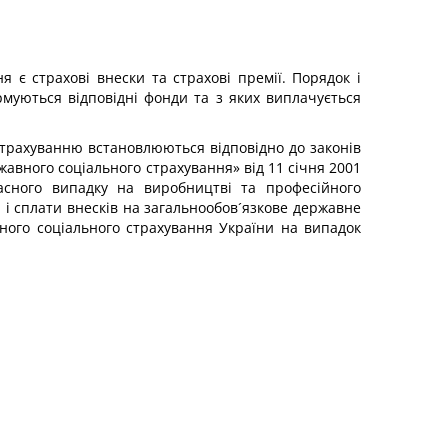
 є страхові внески та страхові премії. Порядок і
рмуються відповідні фонди та з яких виплачується
 страхуванню встановлюються відповідно до законів
жавного соціального страхування» від 11 січня 2001
асного випадку на виробництві та професійного
 і сплати внесків на загальнообов´язкове державне
вного соціального страхування України на випадок