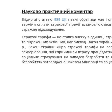
Науково практичний коментар
Згідно зі статтею
989
ЦК
певні обов´язки має і с
терміни оплати страхової премії встановлюються 
страхове відшкодування.
Страхові тарифи — це ставка внеску з одиниці стр
та підзаконних актів. Так, наприклад, Закон Украї
р., Закон України «Про страхові тарифи на за
захворювання, які спричинили втрату працездатнос
соціальне страхування на випадок безробіття та 
безробіття» затверджена наказом Мінпраці та соціал