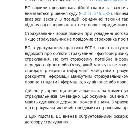
ВС відхилив доводи касаційної скарги та зазна
вимагається рішення суду (
ч.2 ст. 215 ЦКУ
). Нікче
вказівки закону. З позицій юридичної техніки та
відміну від оспорюваного, не створює юридичних на
Страхувальник зобов`язаний при укладенні догово
Якщо страхувальник не повідомив страховика про т
ВС, з урахуванням практики ЄСПЧ, навів наступн
відомості про об`єкти страхування і фактори ризик
страхування. По суті страховику потрібна інфор
переддоговірного обов`язку, який має суттєве зна
стандарт розкриття інформації майбутнім страху
розкриття інформації майбутнім страхувальнико
повинен надати інформацію, яку він знає або повин
Дійсно, у справі, що переглядається, на момент у
страхувальників. Очевидно, що розумна і обачна л
мають одинакові державні номерні знаки. З ураху
що страхувальник не міг повідомити страховика про
З цих підстав, ВС визнав обґрунтованими оскаржу
договору страхування