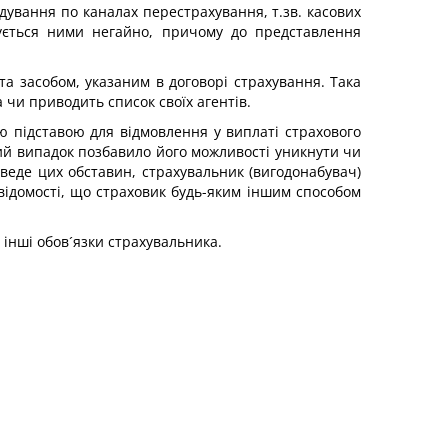
дування по каналах перестрахування, т.зв. касових
чується ними негайно, причому до представлення
а засобом, указаним в договорі страхування. Така
 чи приводить список своїх агентів.
 підставою для відмовлення у виплаті страхового
ий випадок позбавило його можливості уникнути чи
веде цих обставин, страхувальник (вигодонабувач)
відомості, що страховик будь-яким іншим способом
 інші обов´язки страхувальника.