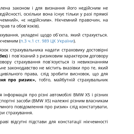
влена законом і для визнання його недійсним не
ійсності, оскільки вона існує тільки у разі прямої
ікчемний», «є недійсним». Нікчемний правочин, на
рав та обов`язків).
ування, укладені щодо об`єкта, який страхується.
ікчемним (
п.3 ч.1 ст. 989 ЦК України
).
зок страхувальника надати страховику достовірні
des)
і пов`язаний з ризиковим характером договору
говору страхування пов`язується із невиконанням
не законодавство не містить вказівки про те, який
цивільного права, слід зробити висновок, що для
ння про ризик»,
тобто, майбутній страхувальник
я інформація про різні автомобілі BMW X5 і різних
нспортні засоби (BMW X5) належні різним власникам
много повідомлення про ризик» слід констатувати,
ори страхування.
ві відсутні підстави для констатації нікчемності