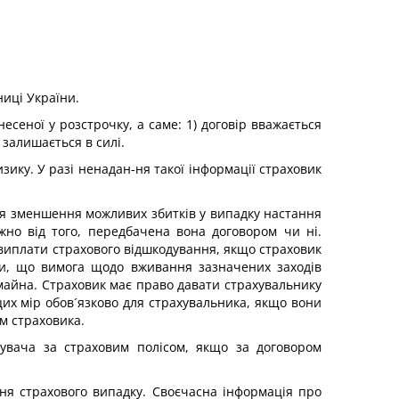
иці України.
сеної у розстрочку, а саме: 1) договір вважається
 залишається в силі.
ику. У разі ненадан-ня такої інформації страховик
ля зменшення можливих збитків у випадку настання
жно від того, передбачена вона договором чи ні.
виплати страхового відшкодування, якщо страховик
ити, що вимога щодо вживання зазначених заходів
майна. Страховик має право давати страхувальнику
их мір обов´язково для страхувальника, якщо вони
ам страховика.
бувача за страховим полісом, якщо за договором
ння страхового випадку. Своєчасна інформація про