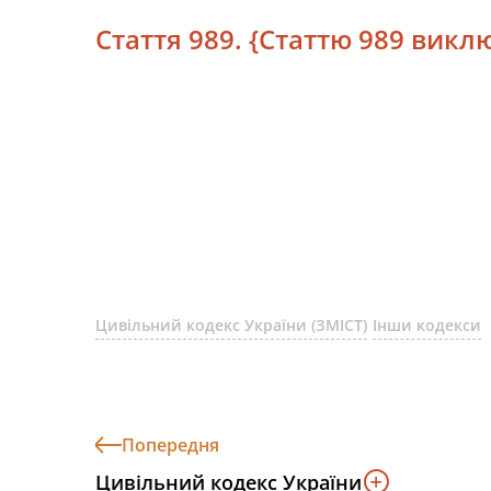
Стаття 989. {Cтаттю 989 виклю
Цивільний кодекс України (ЗМІСТ)
Інши кодекси
Попередня
Цивільний кодекс України