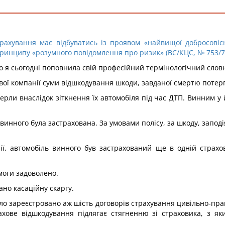
рахування має відбуватись із проявом «найвищої добросовісн
принципу «розумного повідомлення про ризик» (ВС/КЦС, № 753/7
сто я сьогодні поповнила свій професійний термінологічний слов
ової компанії суми відшкодування шкоди, завданої смертю потерп
мерли внаслідок зіткнення їх автомобіля під час ДТП. Винним у
винного була застрахована. За умовами полісу, за шкоду, запод
ії, автомобіль винного був застрахований ще в одній страхов
моги задоволено.
но касаційну скаргу.
о зареєстровано аж шість договорів страхування цивільно-право
ове відшкодування підлягає стягненню зі страховика, з яки