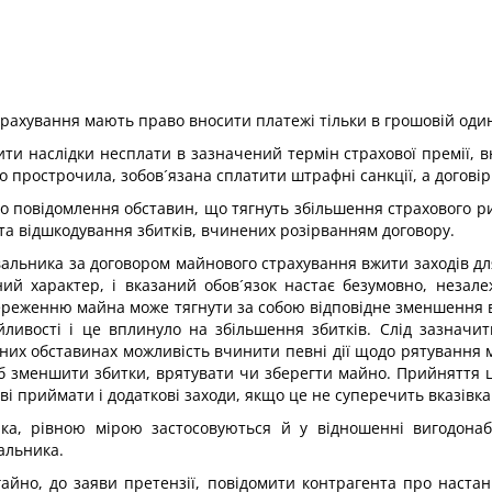
рахування мають право вносити платежі тільки в грошовій один
и наслідки несплати в зазначений термін страхової премії, вне
 прострочила, зобов´язана сплатити штрафні санкції, а договір
о повідомлення обставин, що тягнуть збільшення страхового риз
та відшкодування збитків, вчинених розірванням договору.
вальника за договором майнового страхування вжити заходів д
ий характер, і вказаний обов´язок настає безумовно, незале
ереженню майна може тягнути за собою відповідне зменшення 
йливості і це вплинуло на збільшення збитків. Слід зазнач
аних обставинах можливість вчинити певні дії щодо рятування 
об зменшити збитки, врятувати чи зберегти майно. Прийняття ц
аві приймати і додаткові заходи, якщо це не суперечить вказівк
ика, рівною мірою застосовуються й у відношенні вигодона
альника.
гайно, до заяви претензії, повідомити контрагента про наста