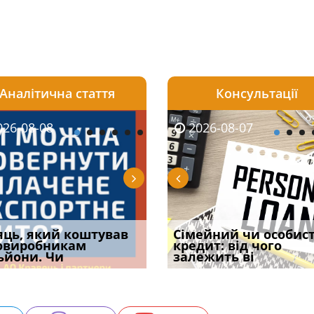
Аналітична стаття
Консультації
08-06
26-08-08
2026-08-05
2026-08-06
2026-08-07
2026-08-07
2026-07-30
уд встановив для
яць, який коштував
Чи потрібна ФОП
Документи, на яких не
Огляд практики ВС від
Сімейний чи особис
Восьмий ААС фак
одування шкоди
овиробникам
печатка у 2026 році:
проставляється
Ростислава Кравця, що
кредит: від чого
підтвердив, що 
с
ьйони. Чи
правила засто
апостиль: пер
опублі
залежить ві
може скас