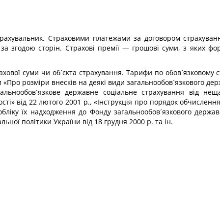
трахувальник. Страховими платежами за договором страхування
за згодою сторін. Страхові премії — грошові суми, з яких фо
ахової суми чи об´єкта страхування. Тарифи по обов´язковому
ни «Про розміри внесків на деякі види загальнообов´язкового дер
гальнообов´язкове державне соціальне страхування від нещ
ті» від 22 лютого 2001 р., «Інструкція про порядок обчислення
обліку їх надходження до Фонду загальнообов´язкового держа
ьної політики України від 18 грудня 2000 р. та ін.