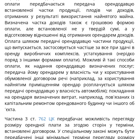
оплати передбачається передача орендодавцю
встановленої частки продукції, плодів чи доходів,
отриманих у результаті використання найнятого майна.
Визначена частка доходів також є грошовою формою
оплати, але встановленої не у твердій сумі, а у
відсотковому відношенні від отриманих орендарем доходів.
Оплата шляхом передачі орендодавцю частини продукції,
що випускається, застосовується частіше за все при здачі в
оренду виробничих комплексів, устаткування (нерідко
поряд з іншими формами оплати). Можливі й такі способи
оплати, як надання орендодавцю визначених послуг;
передача йому орендарем у власність чи у користування
обумовленої договором речі (наприклад, за користування
найнятим приміщенням орендар розплачується шляхом
передачі орендодавцю у власність автомобіля); покладання
на орендаря визначених витрат, наприклад, пов´язаних із
капітальним ремонтом орендованого будинку чи іншого об
´єкта.
Частина 3 ст.
762
ЦК
передбачає можливість перегляду
розміру орендної плати за згодою сторін у терміни,
встановлені договором. У спеціальному законі можуть бути
передбачені інші мінімальні терміни перегляду розміру