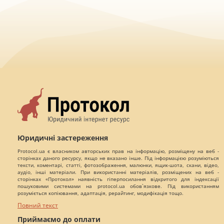
Юридичні застереження
Protocol.ua є власником авторських прав на інформацію, розміщену на веб -
сторінках даного ресурсу, якщо не вказано інше. Під інформацією розуміються
тексти, коментарі, статті, фотозображення, малюнки, ящик-шота, скани, відео,
аудіо, інші матеріали. При використанні матеріалів, розміщених на веб -
сторінках «Протокол» наявність гіперпосилання відкритого для індексації
пошуковими системами на protocol.ua обов`язкове. Під використанням
розуміється копіювання, адаптація, рерайтинг, модифікація тощо.
Повний текст
Приймаємо до оплати