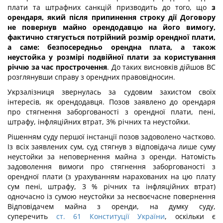
плати та штрафних санкцій призводить до того, що
з
орендаря, який після припинення строку дії Договору
не повернув майно орендодавцю на його вимогу,
фактично стягується потрійний розмір орендної плати,
а саме: безпосередньо орендна плата, а також
неустойка у розмірі подвійної плати за користування
річчю за час прострочення
. До таких висновків дійшов ВС
розглянувши справу з орендних правовідносин.
Укрзалізниця звернулась за судовим захистом своїх
інтересів, як орендодавця. Позов заявлено до орендаря
про стягнення заборгованості з орендної плати, пені,
штрафу, інфляційних втрат, 3% річних та неустойки.
Рішенням суду першої інстанції позов задоволено частково.
Із всіх заявлених сум, суд стягнув з відповідача лише суму
неустойки за неповернення майна з оренди. Натомість
задоволення вимоги про стягнення заборгованості з
орендної плати (з урахуванням нарахованих на цю плату
сум пені, штрафу, 3 % річних та інфляційних втрат)
одночасно із сумою неустойки за несвоєчасне повернення
Відповідачем майна з оренди, на думку суду,
суперечить
ст. 61 Конституції України
, оскільки є