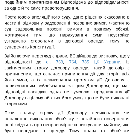
подвійним притягненням Відповідача до відповідальності
за одне й те саме правопорушення.
Постановою апеляційного суду, дане рішення скасовано в
частині відмови у задоволенні позовних вимог. Фактично
суд задовольнив позовні вимоги в повному обсязі,
мотивуючи тим, що нарахування суми неустойки
узгоджено сторонами в договорі оренди, тому не
суперечить Конституції.
Здійснюючи перегляд справи, ВС дійшов до висновку, що у
відповідності до
ст. 763
,
764,
785 ЦК України
, із
закінченням строку договору оренди, такий договір є
припиненим, що означає припинення дії для сторін всіх
його умов, а їх невиконання протягом дії Договору є
невиконанням зобов`язання за цим Договором, що має
відповідні наслідки, однак не зумовлює продовження дії
Договору в цілому або тих його умов, що не були виконані
сторонами.
Після спливу строку дії Договору невиконання чи
неналежне виконання обов`язку з негайного повернення
речі свідчить про неправомірне користування майном, яке
було передане в оренду. Тому права та обов`язки