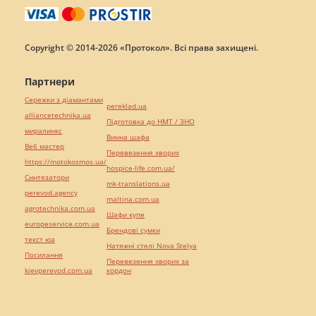
Copyright © 2014-2026 «Протокол». Всі права захищені.
Партнери
Сережки з діамантами
pereklad.ua
alliancetechnika.ua
Підготовка до НМТ / ЗНО
миралинкс
Винна шафа
Веб мастер
Перевезення хворих
https://motokosmos.ua/
hospice-life.com.ua/
Синтезатори
mk-translations.ua
perevod.agency
maltina.com.ua
agrotechnika.com.ua
Шафи купе
europeservice.com.ua
Брендові сумки
текст юа
Натяжні стелі Nova Stelya
Посилання
Перевезення хворих за
kievperevod.com.ua
кордон