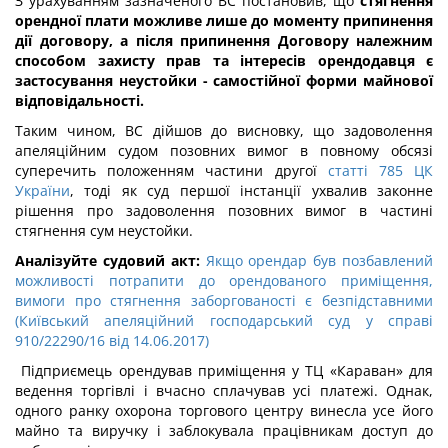
З урахуванням зазначеного ВС постановив, що
стягнення
орендної плати можливе лише до моменту припинення
дії договору, а після припинення Договору належним
способом захисту прав та інтересів орендодавця є
застосування неустойки - самостійної форми майнової
відповідальності.
Таким чином, ВС дійшов до висновку, що задоволення
апеляційним судом позовних вимог в повному обсязі
суперечить положенням частини другої
статті 785 ЦК
України
, тоді як суд першої інстанції ухвалив законне
рішення про задоволення позовних вимог в частині
стягнення сум неустойки.
Аналізуйте судовий акт:
Якщо орендар був позбавлений
можливості потрапити до орендованого приміщення,
вимоги про стягнення заборгованості є безпідставними
(Київський апеляційний господарський суд у справі
910/22290/16 від 14.06.2017)
Підприємець орендував приміщення у ТЦ «Караван» для
ведення торгівлі і вчасно сплачував усі платежі. Однак,
одного ранку охорона торгового центру винесла усе його
майно та виручку і заблокувала працівникам доступ до