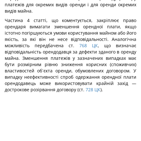
платежів для окремих видів оренди і для оренди окремих
видів майна.
Частина 4 статті, що коментується, закріплює право
орендаря вимагати зменшення орендної плати, якщо
істотно погіршуються умови користування майном або його
якість, за які він не несе відповідальності. Аналогічна
можливість передбачена ст.
768
ЦК
, що визначає
відповідальність орендодавця за дефекти зданого в оренду
майна. Зменшення платежів у зазначених випадках має
бути розмірним рівню зниження корисних (споживчих)
властивостей об´єкта оренди, обумовлених договором. У
випадку неефективності спроб одержання орендної плати
орендодавець може використовувати крайній захід —
дострокове розірвання договору (ст.
728
ЦК
).