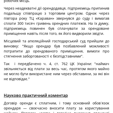
робочих місць.
Через неадекватні дії орендодавця, підприємець припинив
подальшу співпрацю з торговим центром. Однак через
півтора року ТЦ «Караван» звернувся до суду і вимагав
сплати 300 тисяч гривень орендних платежів. На їх думку,
підприємець повинен був сплачувати за орендоване
приміщення навіть після того, як його видворили звідти.
Місцевий та апеляційний господарський суд прийшли до
виновку: "Якщо орендар був позбавлений можливості
потрапити до орендованого приміщення, вимоги про
стягнення заборгованості є безпідставними".
Так і передбачено ч. 4, ст. 762 ЦК України: "наймач
звільняється від плати за весь час, протягом якого майно
не могло бути використане ним через обставини, за які він
не відповідає."
Науково практичний коментар
Договір оренди є сплатним, і тому основний обов´язок
орендаря — своєчасно вносити плату за користування