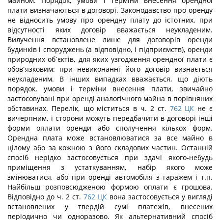
майном. Порядок, умови і терміни внесення орендної
плати визначаються в договорі. Законодавство про оренду
не відносить умову про орендну плату до істотних, при
відсутності яких договір вважається неукладеним.
Вилучення встановлене лише для договорів оренди
будинків і споруджень (а відповідно, і підприємств), оренди
природних об´єктів, для яких узгодження орендної плати є
обов´язковим: при невиконанні його договір визнається
неукладеним. В інших випадках вважається, що діють
порядок, умови і терміни внесення плати, звичайно
застосовувані при оренді аналогічного майна в порівняних
обставинах. Перелік, що міститься в ч. 2 ст.
762
ЦК
не є
вичерпним, і сторони можуть передбачити в договорі інші
форми оплати оренди або сполучення кількох форм.
Орендна плата може встановлюватися за все майно в
цілому або за кожною з його складових частин. Останній
спосіб нерідко застосовується при здачі якого-небудь
приміщення з устаткуванням, набір якого може
змінюватися, або при оренді автомобіля з гаражем і т.п.
Найбільш розповсюдженою формою оплати є грошова.
Відповідно до ч. 2 ст.
762
ЦК
вона застосовується у вигляді
встановлених у твердій сумі платежів, внесених
періодично чи одноразово. Як альтернативний спосіб