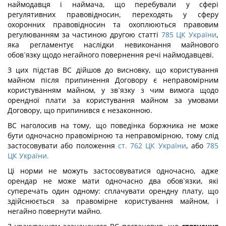
наймодавця і наймача, що перебували у сфері
регулятивних правовідносин, переходять у сферу
охоронних правовідносин та охоплюються правовим
регулюванням за частиною другою статті
785 ЦК України
,
яка регламентує наслідки невиконання майнового
обов`язку щодо негайного повернення речі наймодавцеві.
З цих підстав ВС дійшов до висновку, що користування
майном після припинення Договору є неправомірним
користуванням майном, у зв`язку з чим вимога щодо
орендної плати за користування майном за умовами
Договору, що припинився є незаконною.
ВС наголосив на тому, що поведінка боржника не може
бути одночасно правомірною та неправомірною, тому слід
застосовувати або положення
ст. 762 ЦК України
, або
785
ЦК України.
Ці норми не можуть застосовуватися одночасно, адже
орендар не може мати одночасно два обов`язки, які
суперечать один одному: сплачувати орендну плату, що
здійснюється за правомірне користування майном, і
негайно повернути майно.