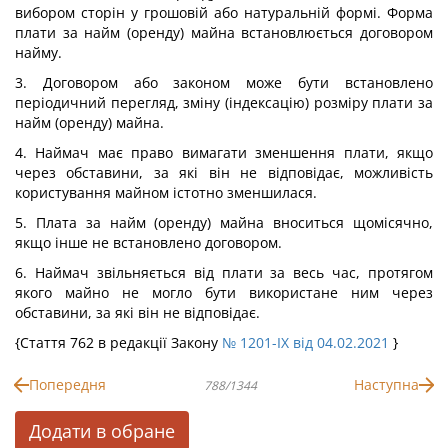
вибором сторін у грошовій або натуральній формі. Форма
плати за найм (оренду) майна встановлюється договором
найму.
3. Договором або законом може бути встановлено
періодичний перегляд, зміну (індексацію) розміру плати за
найм (оренду) майна.
4. Наймач має право вимагати зменшення плати, якщо
через обставини, за які він не відповідає, можливість
користування майном істотно зменшилася.
5. Плата за найм (оренду) майна вноситься щомісячно,
якщо інше не встановлено договором.
6. Наймач звільняється від плати за весь час, протягом
якого майно не могло бути використане ним через
обставини, за які він не відповідає.
{Стаття 762 в редакції Закону
№ 1201-IX від 04.02.2021
}
Попередня
Наступна
788/1344
Додати в обране