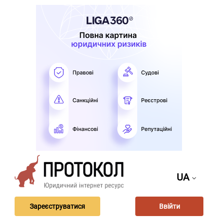
UA
Зареєструватися
Ввійти