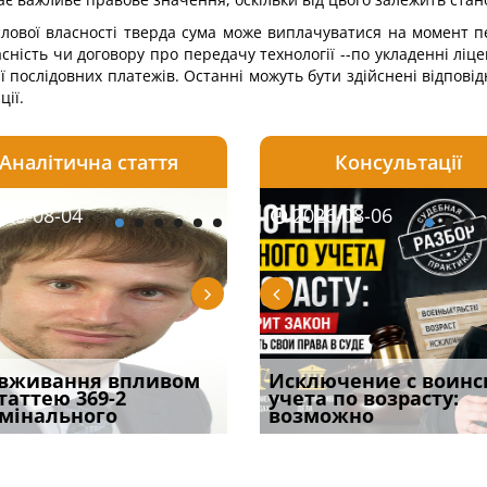
лової власності тверда сума може виплачуватися на момент 
асність чи договору про передачу технології --по укладенні ліце
рії послідовних платежів. Останні можуть бути здійснені відпові
ції.
Аналітична стаття
Консультації
08-05
26-08-04
2026-07-24
2026-08-05
2026-08-04
2026-08-06
2026-07-30
трафував
вживання впливом
Обшук у житлі або офісі:
Чоловік помер, але
Переоформлення
Исключение с воинс
Восьмий ААС фак
ира військової
статтею 369-2
як діяти з перших
позика залишилася: як
відстрочки за іншою
учета по возрасту:
підтвердив, що 
и за ігн
мінального
хвилин
фраза «на
підставою: нов
возможно
може скас