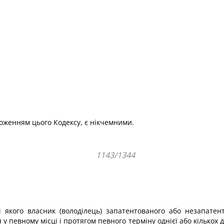
ложенням цього Кодексу, є нікчемними.
1143/1344
 якого власник (володілець) запатентованого або незапатент
 у певному місці і протягом певного терміну однієї або кількох д