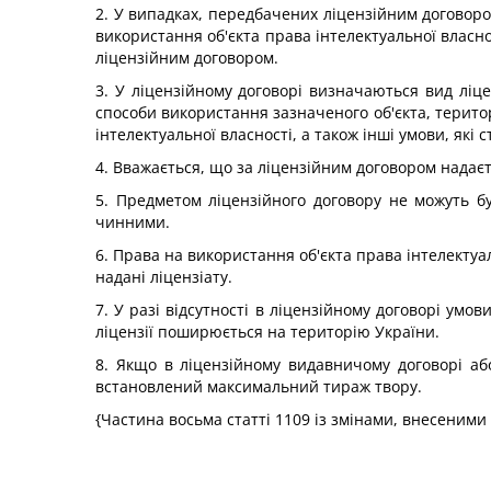
2. У випадках, передбачених ліцензійним договором
використання об'єкта права інтелектуальної власнос
ліцензійним договором.
3. У ліцензійному договорі визначаються вид ліце
способи використання зазначеного об'єкта, територ
інтелектуальної власності, а також інші умови, які
4. Вважається, що за ліцензійним договором надає
5. Предметом ліцензійного договору не можуть бу
чинними.
6. Права на використання об'єкта права інтелектуа
надані ліцензіату.
7. У разі відсутності в ліцензійному договорі умо
ліцензії поширюється на територію України.
8. Якщо в ліцензійному видавничому договорі або
встановлений максимальний тираж твору.
{Частина восьма статті 1109 із змінами, внесеними