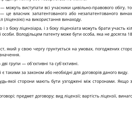
 — можуть виступати всі учасники цивільно-правового обігу, то
р — це власник запатентованого або незапатентованого винах
іл (ліцензію) на використання винаходу.
 і з боку ліцензіара, і з боку ліцензіата можуть брати участь к
особи. Володільцем патенту може бути особа, яка не досягла 18 р
іст, який у свою чергу грунтується на умовах, погоджених стор
 значення.
дві групи — об´єктивні та суб´єктивні.
 є такими за законом або необхідні для договорів даного виду.
будь-якої сторони мають бути узгоджені між сторонами. Якщо з
оворі; предмет договору; вид ліцензії; вартість ліцензії, винаг