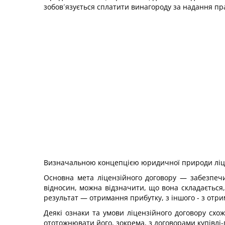
зобов´язується сплатити винагороду за надання пр
Визначальною концепцією юридичної природи ліцен
Основна мета ліцензійного договору — забезпечи
відносин, можна відзначити, що вона складається,
результат — отримання прибутку, з іншого - з отр
Деякі ознаки та умови ліцензійного договору схо
ототожнювати його, зокрема, з договорами купівлі