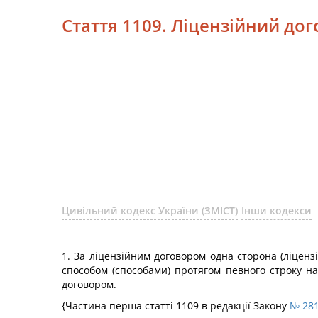
Стаття 1109. Ліцензійний дог
Цивільний кодекс України (ЗМІСТ)
Інши кодекси
1. За ліцензійним договором одна сторона (ліцензі
способом (способами) протягом певного строку на 
договором.
{Частина перша статті 1109 в редакції Закону
№ 281