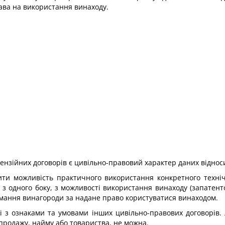
ава на використання винаходу.
зійних договорів є цивільно-правовий характер даних віднос
ти можливість практичного використання конкретного техніч
 з одного боку, з можливості використання винаходу (запатент
имання винагороди за надане право користуватися винаходом.
жі з ознаками та умовами інших цивільно-правових договорів.
-продажу, найму або товариства, не можна.