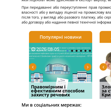
При передаванні або переуступленні прав промис
власності або у випадку ліцензії на промислову вл
після того, у вигляді або разового платежу, або се
або договору або надання певної технічної інформа
Популярні новини
2026-08-05
2026-08-03
2026-
20
овації: 7
Правомірним і
Водії можуть отримати
Суд ош
Зло
н, які
ефективним способом
компенсацію за
команд
за 
захисту речових
незаконні дії
частин
Кри
Ми в соціальних мережах: