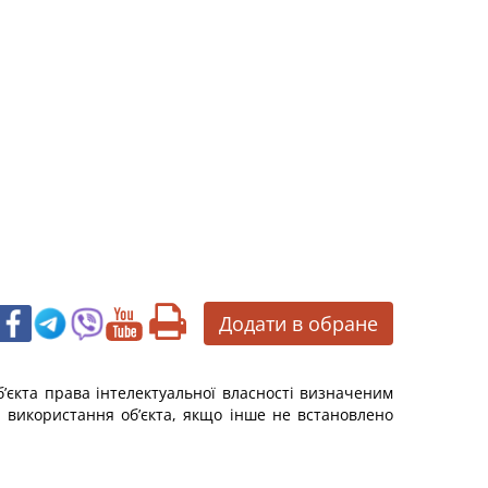
Додати в обране
об’єкта права інтелектуальної власності визначеним
за використання об’єкта, якщо інше не встановлено