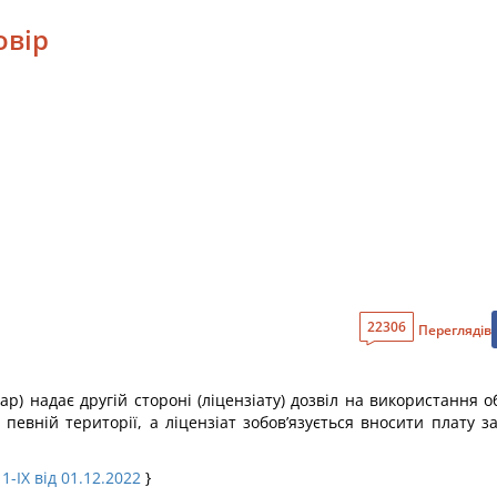
овір
22306
Переглядів
ар) надає другій стороні (ліцензіату) дозвіл на використання 
певній території, а ліцензіат зобов’язується вносити плату 
1-IX від 01.12.2022
}