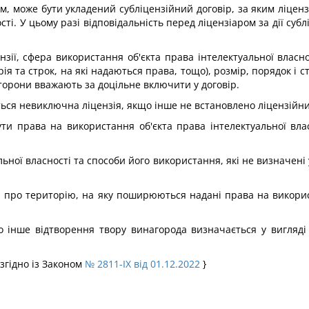
, може бути укладений субліцензійний договір, за яким ліцензіа
ті. У цьому разі відповідальність перед ліцензіаром за дії суб
нзії, сфера використання об'єкта права інтелектуальної власн
ія та строк, на які надаються права, тощо), розмір, порядок і 
 сторони вважають за доцільне включити у договір.
ться невиключна ліцензія, якщо інше не встановлено ліцензійн
ти права на використання об'єкта права інтелектуальної вла
льної власності та способи його використання, які не визначені
ви про територію, на яку поширюються надані права на викорис
 інше відтворення твору винагорода визначається у вигляді 
 згідно із Законом
№ 2811-IX від 01.12.2022
}