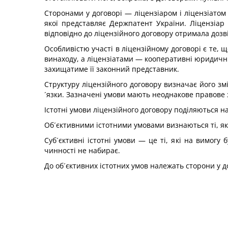
Сторонами у договорі — ліцензіаром і ліцензіатом
якої представляє Держпатент України. Ліцензіа
відповідно до ліцензійного договору отримала дозв
Особливістю участі в ліцензійному договорі є те, що
винаходу, а ліцензіатами — кооперативні юридичні 
захищатиме її законний представник.
Структуру ліцензійного договору визначає його зм
´язки. Зазначені умови мають неоднакове правове
Істотні умови ліцензійного договору поділяються на 
Об´єктивними істотними умовами визнаються ті, які
Суб´єктивні істотні умови — це ті, які на вимогу 
чинності не набирає.
До об´єктивних істотних умов належать сторони у дог