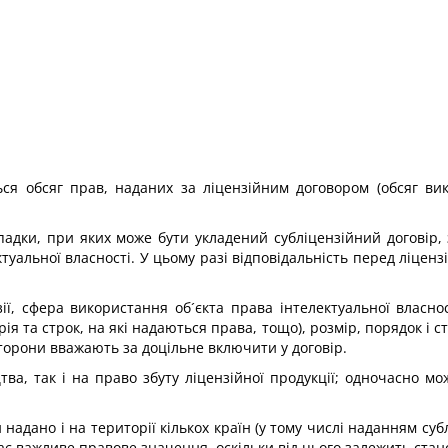
ься обсяг прав, наданих за ліцензійним договором (обсяг вик
ки, при яких може бути укладений субліцензійний договір, за
уальної власності. У цьому разі відповідальність перед ліцензі
ії, сфера використання об´єкта права інтелектуальної власно
ія та строк, на які надаються права, тощо), розмір, порядок і 
 сторони вважають за доцільне включити у договір.
ва, так і на право збуту ліцензійної продукції; одночасно м
адано і на території кількох країн (у тому числі наданням субл
ає важливе правове значення, оскільки від цього залежить стан