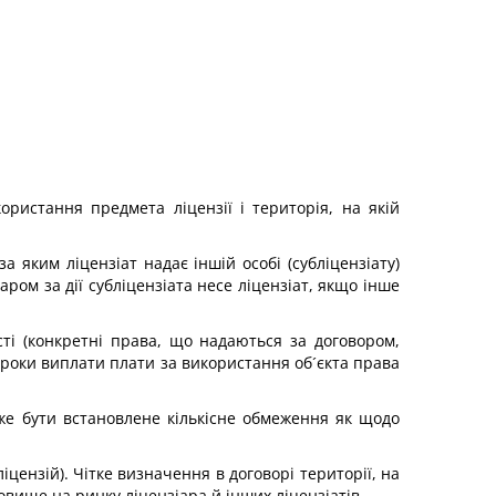
ористання предмета ліцензії і територія, на якій
 яким ліцензіат надає іншій особі (субліцензіату)
аром за дії субліцензіата несе ліцензіат, якщо інше
сті (конкретні права, що надаються за договором,
строки виплати плати за використання об´єкта права
оже бути встановлене кількісне обмеження як щодо
іцензій). Чітке визначення в договорі території, на
овище на ринку ліцензіара й інших ліцензіатів.