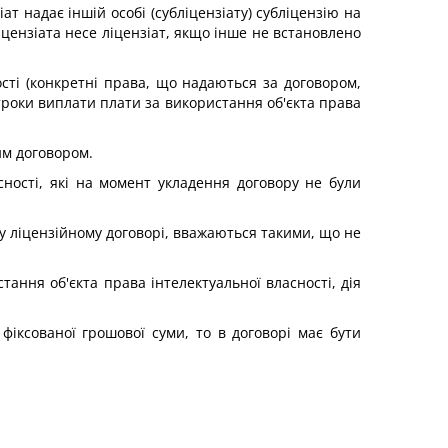
т надає іншій особі (субліцензіату) субліцензію на
ліцензіата несе ліцензіат, якщо інше не встановлено
ості (конкретні права, що надаються за договором,
строки виплати плати за використання об'єкта права
им договором.
сності, які на момент укладення договору не були
 у ліцензійному договорі, вважаються такими, що не
тання об'єкта права інтелектуальної власності, дія
фіксованої грошової суми, то в договорі має бути