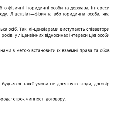
бто фізичні і юридичні особи та держава, інтереси
оду. Ліцензіат—фізична або юридична особа, яка
ілька осіб. Так, лі-цензіарами виступають співавтори
оків, у ліцензійних відносинах інтереси цієї особи
онами з метою встановити їх взаємні права та обов
 будь-якої такої умови не досягнуто згоди, договір
орода; строк чинності договору.