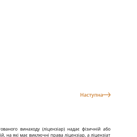
Наступна
ованого винаходу (ліцензіар) надає фізичній або
ій, на які має виключні права ліцензіар, а ліцензіат