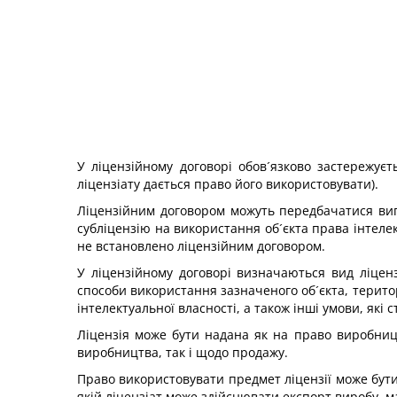
У ліцензійному договорі обов´язково застережуєт
ліцензіату дається право його використовувати).
Ліцензійним договором можуть передбачатися випад
субліцензію на використання об´єкта права інтелект
не встановлено ліцензійним договором.
У ліцензійному договорі визначаються вид ліценз
способи використання зазначеного об´єкта, територ
інтелектуальної власності, а також інші умови, які
Ліцензія може бути надана як на право виробницт
виробництва, так і щодо продажу.
Право використовувати предмет ліцензії може бути н
якій ліцензіат може здійснювати експорт виробу, м