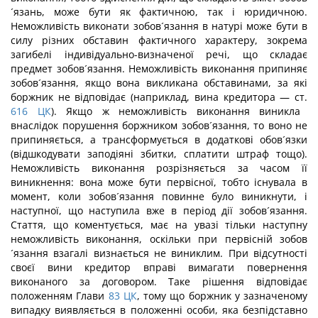
´язань, може бути як фактичною, так і юридичною.
Неможливість виконати зобов´язання в натурі може бути в
силу різних обставин фактичного характеру, зокрема
загибелі індивідуально-визначеної речі, що складає
предмет зобов´язання. Неможливість виконання припиняє
зобов´язання, якщо вона викликана обставинами, за які
боржник не відповідає (наприклад, вина кредитора — ст.
616
ЦК
). Якщо ж неможливість виконання виникла
внаслідок порушення боржником зобов´язання, то воно не
припиняється, а трансформується в додаткові обов´язки
(відшкодувати заподіяні збитки, сплатити штраф тощо).
Неможливість виконання розрізняється за часом її
виникнення: вона може бути первісної, тобто існувала в
момент, коли зобов´язання повинне було виникнути, і
наступної, що наступила вже в період дії зобов´язання.
Стаття, що коментується, має на увазі тільки наступну
неможливість виконання, оскільки при первісній зобов
´язання взагалі визнається не виниклим. При відсутності
своєї вини кредитор вправі вимагати повернення
виконаного за договором. Таке рішення відповідає
положенням Глави
83
ЦК
, тому що боржник у зазначеному
випадку виявляється в положенні особи, яка безпідставно