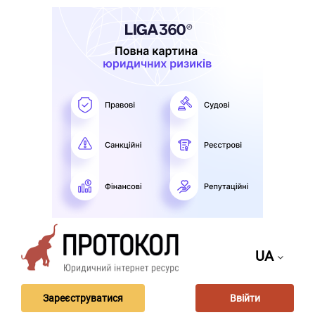
UA
Зареєструватися
Ввійти