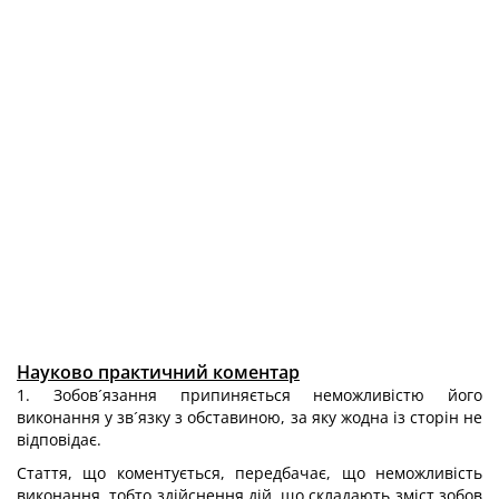
Науково практичний коментар
1. Зобов´язання припиняється неможливістю його
виконання у зв´язку з обставиною, за яку жодна із сторін не
відповідає.
Стаття, що коментується, передбачає, що неможливість
виконання, тобто здійснення дій, що складають зміст зобов