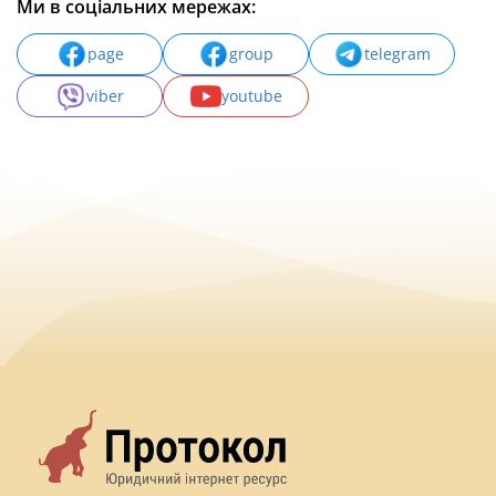
Ми в соціальних мережах:
page
group
telegram
viber
youtube