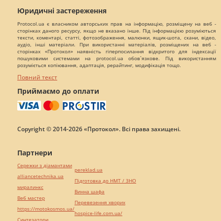
Юридичні застереження
Protocol.ua є власником авторських прав на інформацію, розміщену на веб -
сторінках даного ресурсу, якщо не вказано інше. Під інформацією розуміються
тексти, коментарі, статті, фотозображення, малюнки, ящик-шота, скани, відео,
аудіо, інші матеріали. При використанні матеріалів, розміщених на веб -
сторінках «Протокол» наявність гіперпосилання відкритого для індексації
пошуковими системами на protocol.ua обов`язкове. Під використанням
розуміється копіювання, адаптація, рерайтинг, модифікація тощо.
Повний текст
Приймаємо до оплати
Copyright © 2014-2026 «Протокол». Всі права захищені.
Партнери
Сережки з діамантами
pereklad.ua
alliancetechnika.ua
Підготовка до НМТ / ЗНО
миралинкс
Винна шафа
Веб мастер
Перевезення хворих
https://motokosmos.ua/
hospice-life.com.ua/
Синтезатори