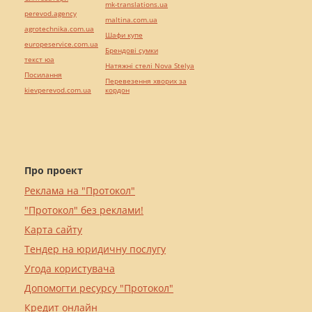
mk-translations.ua
perevod.agency
maltina.com.ua
agrotechnika.com.ua
Шафи купе
europeservice.com.ua
Брендові сумки
текст юа
Натяжні стелі Nova Stelya
Посилання
Перевезення хворих за
kievperevod.com.ua
кордон
Про проект
Реклама на "Протокол"
"Протокол" без реклами!
Карта сайту
Тендер на юридичну послугу
Угода користувача
Допомогти ресурсу "Протокол"
Кредит онлайн