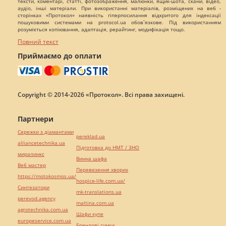
тексти, коментарі, статті, фотозображення, малюнки, ящик-шота, скани, відео,
аудіо, інші матеріали. При використанні матеріалів, розміщених на веб -
сторінках «Протокол» наявність гіперпосилання відкритого для індексації
пошуковими системами на protocol.ua обов`язкове. Під використанням
розуміється копіювання, адаптація, рерайтинг, модифікація тощо.
Повний текст
Приймаємо до оплати
Copyright © 2014-2026 «Протокол». Всі права захищені.
Партнери
Сережки з діамантами
pereklad.ua
alliancetechnika.ua
Підготовка до НМТ / ЗНО
миралинкс
Винна шафа
Веб мастер
Перевезення хворих
https://motokosmos.ua/
hospice-life.com.ua/
Синтезатори
mk-translations.ua
perevod.agency
maltina.com.ua
agrotechnika.com.ua
Шафи купе
europeservice.com.ua
Брендові сумки