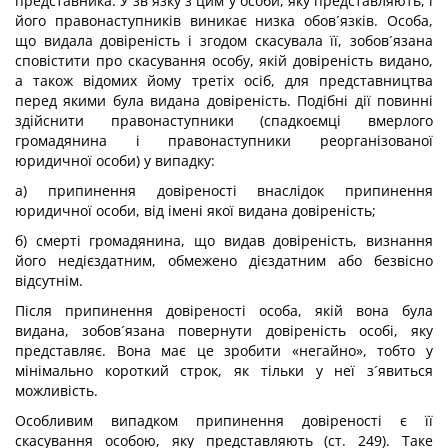
представника. У зв´язку з цим у особи, яку представляють, і
його правонаступників виникає низка обов´язків. Особа,
що видала довіреність і згодом скасувала її, зобов´язана
сповістити про скасування особу, якій довіреність видано,
а також відомих йому третіх осіб, для представництва
перед якими була видана довіреність. Подібні дії повинні
здійснити правонаступники (спадкоємці вмерлого
громадянина і правонаступники реорганізованої
юридичної особи) у випадку:
а) припинення довіреності внаслідок припинення
юридичної особи, від імені якої видана довіреність;
б) смерті громадянина, що видав довіреність, визнання
його недієздатним, обмежено дієздатним або безвісно
відсутнім.
Після припинення довіреності особа, якій вона була
видана, зобов´язана повернути довіреність особі, яку
представляє. Вона має це зробити «негайно», тобто у
мінімально короткий строк, як тільки у неї з´явиться
можливість.
Особливим випадком припинення довіреності є її
скасування особою, яку представляють (ст. 249). Таке