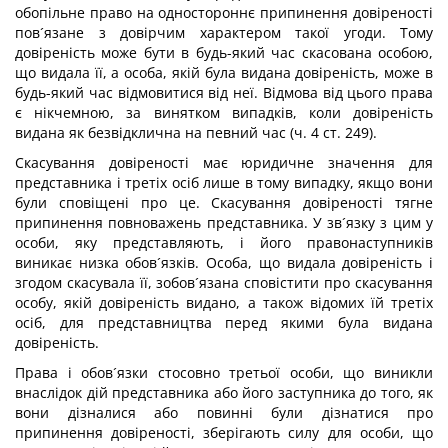
обопільне право на одностороннє припинення довіреності
пов´язане з довірчим характером такої угоди. Тому
довіреність може бути в будь-який час скасована особою,
що видала її, а особа, якій була видана довіреність, може в
будь-який час відмовитися від неї. Відмова від цього права
є нікчемною, за винятком випадків, коли довіреність
видана як безвідклична на певний час (ч. 4 ст. 249).
Скасування довіреності має юридичне значення для
представника і третіх осіб лише в тому випадку, якщо вони
були сповіщені про це. Скасування довіреності тягне
припинення повноважень представника. У зв´язку з цим у
особи, яку представляють, і його правонаступників
виникає низка обов´язків. Особа, що видала довіреність і
згодом скасувала її, зобов´язана сповістити про скасування
особу, якій довіреність видано, а також відомих їй третіх
осіб, для представництва перед якими була видана
довіреність.
Права і обов´язки стосовно третьої особи, що виникли
внаслідок дій представника або його заступника до того, як
вони дізналися або повинні були дізнатися про
припинення довіреності, зберігають силу для особи, що