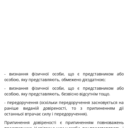
- визнання фізичної особи, що є представником або
особою, яку представляють, обмежено дієздатною;
- визнання фізичної особи, що є представником або
особою, яку представляють, безвісно відсутнім тощо.
- передоручення (оскільки передоручення засновується на
раніше виданій довіреності, то з припиненням дії
останньої втрачає силу і передоручення).
Припинення довіреності є припиненням повноважень