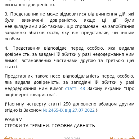
визначені довіреністю.
3. Представник не може відмовитися від вчинення дій, які
були визначені довіреністю, якщо ці дії були
невідкладними або такими, що спрямовані на запобігання
завданню збитків особі, яку він представляє, чи іншим
особам.
4. Представник відповідає перед особою, яка видала
довіреність, за завдані їй збитки у разі недодержання ним
вимог, встановлених частинами другою та третьою цієї
статті.
Представник також несе відповідальність перед особою,
яка видала довіреність, за заподіяні їй збитки у разі
недодержання ним вимог
статті 48
Закону України "Про
акціонерні товариства".
{Частину четверту статті 250 доповнено абзацом другим
згідно із Законом
№ 2465-IX від 27.07.2022
}
Розділ V
СТРОКИ ТА ТЕРМІНИ. ПОЗОВНА ДАВНІСТЬ
Попередня
Наступна
260/1344