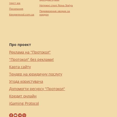
текст юа
Натяжні стелі Nova Stelya
Посилання
Перевезення хворих за
kievperevod.com.ua
кордон
Про проект
Реклама на "Протокол"
"Протокол" без реклами!
Карта сайту
Тендер на юридичну послугу
Угода користувача
Допомогти ресурсу "Протокол"
Кредит онлайн
iGaming Protocol