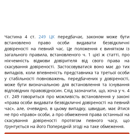
Частина 4 ст.
249
ЦК
передбачає, законом може бути
встановлено право особи видавати безвідкличні
довіреності на певний час. Це положення є винятком із
загального правила, встановленого ч. 1 цієї ж статті, про
нікчемність відмови довірителя від свого права на
скасування довіреності. Застосовуватися воно має до тих
випадків, коли впевненість представника та третьої особи
у стабільності повноважень, передбачених у довіреності,
може бути визначальною для встановлення та існування
відповідних правовідносин. Слід зазначити, що, хоча у ч. 4
ст. 249 говориться про можливість встановлення у законі
«права особи видавати безвідкличні довіреності на певний
час», але, очевидно, в цьому випадку, швидше, має йтися
не про «право» особи, а про обмеження права останньої на
скасування довіреності протягом певного часу, що
ґрунтується на його Попередній згоді на таке обмеження.