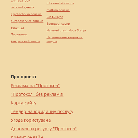
Синтезатори
mk-translations.ua
perevod.agency
maltina.com.ua
agrotechnika.com.ua
Шафи купе
europeservice.com.ua
Брендові сумки
текст юа
Натяжні стелі Nova Stelya
Посилання
Перевезення хворих за
kievperevod.com.ua
кордон
Про проект
Реклама на "Протокол"
"Протокол" без реклами!
Карта сайту
Тендер на юридичну послугу
Угода користувача
Допомогти ресурсу "Протокол"
Кредит онлайн