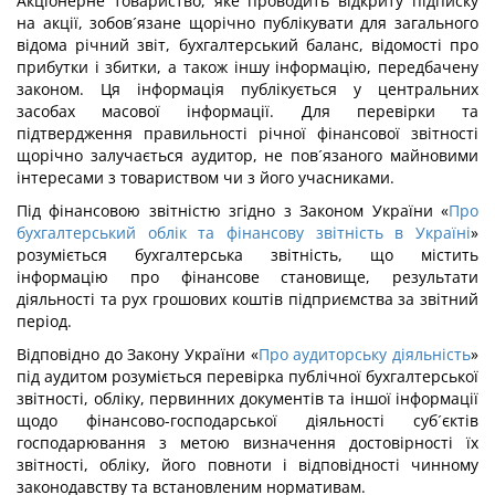
Акціонерне товариство, яке проводить відкриту підписку
на акції, зобов´язане щорічно публікувати для загального
відома річний звіт, бухгалтерський баланс, відомості про
прибутки і збитки, а також іншу інформацію, передбачену
законом. Ця інформація публікується у центральних
засобах масової інформації. Для перевірки та
підтвердження правильності річної фінансової звітності
щорічно залучається аудитор, не пов´язаного майновими
інтересами з товариством чи з його учасниками.
Під фінансовою звітністю згідно з Законом України «
Про
бухгалтерський облік та фінансову звітність в Україні
»
розуміється бухгалтерська звітність, що містить
інформацію про фінансове становище, результати
діяльності та рух грошових коштів підприємства за звітний
період.
Відповідно до Закону України «
Про аудиторську діяльність
»
під аудитом розуміється перевірка публічної бухгалтерської
звітності, обліку, первинних документів та іншої інформації
щодо фінансово-господарської діяльності суб´єктів
господарювання з метою визначення достовірності їх
звітності, обліку, його повноти і відповідності чинному
законодавству та встановленим нормативам.