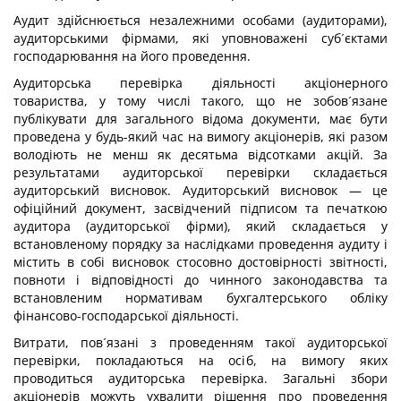
Аудит здійснюється незалежними особами (аудиторами),
аудиторськими фірмами, які уповноважені суб´єктами
господарювання на його проведення.
Аудиторська перевірка діяльності акціонерного
товариства, у тому числі такого, що не зобов´язане
публікувати для загального відома документи, має бути
проведена у будь-який час на вимогу акціонерів, які разом
володіють не менш як десятьма відсотками акцій. За
результатами аудиторської перевірки складається
аудиторський висновок. Аудиторський висновок — це
офіційний документ, засвідчений підписом та печаткою
аудитора (аудиторської фірми), який складається у
встановленому порядку за наслідками проведення аудиту і
містить в собі висновок стосовно достовірності звітності,
повноти і відповідності до чинного законодавства та
встановленим нормативам бухгалтерського обліку
фінансово-господарської діяльності.
Витрати, пов´язані з проведенням такої аудиторської
перевірки, покладаються на осіб, на вимогу яких
проводиться аудиторська перевірка. Загальні збори
акціонерів можуть ухвалити рішення про проведення