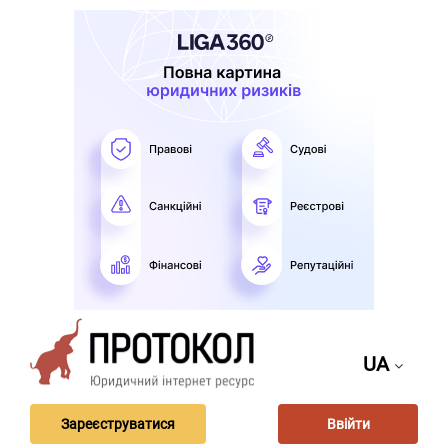
UA
Зареєструватися
Ввійти