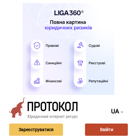
UA
Зареєструватися
Ввійти