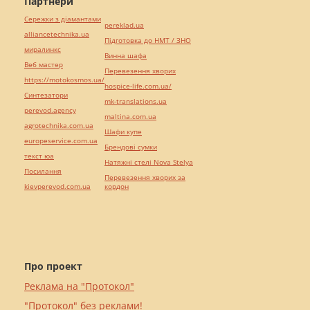
Партнери
Сережки з діамантами
pereklad.ua
alliancetechnika.ua
Підготовка до НМТ / ЗНО
миралинкс
Винна шафа
Веб мастер
Перевезення хворих
https://motokosmos.ua/
hospice-life.com.ua/
Синтезатори
mk-translations.ua
perevod.agency
maltina.com.ua
agrotechnika.com.ua
Шафи купе
europeservice.com.ua
Брендові сумки
текст юа
Натяжні стелі Nova Stelya
Посилання
Перевезення хворих за
kievperevod.com.ua
кордон
Про проект
Реклама на "Протокол"
"Протокол" без реклами!