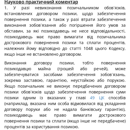
Науково практичний коментар
1. У разі невиконання позичальником обов´язків,
встановлених договором позики, щодо забезпечення
повернення позики, а також у разі втрати забезпечення
виконання зобов´язання або погіршення його умов за
обставин, за які позикодавець не несе відповідальності,
позикодавець має право вимагати від позичальника
дострокового повернення позики та сплати процентів,
належних йому відповідно до статті 1048 цього Кодексу,
якщо інше не встановлено договором.
Виконання договору позики, тобто повернення
позикодавцю майна (грошей або речей), може
забезпечуватися засобами забезпечення зобов´язань,
зокрема заставою, гарантією, неустойкою або порукою.
Якщо позичальник не виконує передбачених договором
позики обов´язків щодо забезпечення повернення суми
позики одним із вказаних у главі
49
ЦК
способів
(наприклад, вказана ним особа відмовилася від укладання
договору поруки або не надала банківську гарантію),
позикодавець має право вимагати дострокового
повернення позики та сплати (якщо інше не передбачене)
процентів за користування позикою.