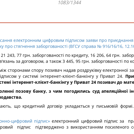
1083/1344
писання електронним цифровим підписом заяви про приєднання 
ку про стягнення заборгованості (ВГСУ справа № 916/16/16, 12.1
 21 243, 77 грн. заборгованості по кредиту, 16 206, 64 грн. заб
'язань за договором, а також 3 445, 95 грн. заборгованості по к
іж сторонами спору позивач надав роздруківку електронної зая
дписом у системі інтеренет-клієнт-банкінгу у Приват 24.
При
темі інтеренет-клієнт-банкінгу у Приват 24 позивач до мате
енні позову банку, з чим погодились суд апеляційної інс
нодавства.
ють, що кредитний договір укладається у письмовій формі.
ронно-цифровий підпис»
електронний цифровий підпис за пра
ифровий підпис підтверджено з використанням посиленого с