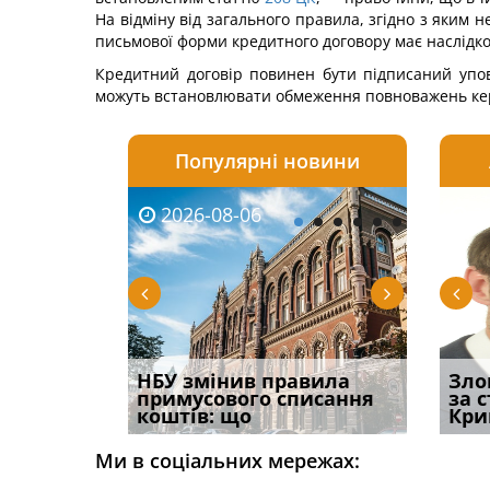
На відміну від загального правила, згідно з яким
письмової форми кредитного договору має наслідком
Кредитний договір повинен бути підписаний упов
можуть встановлювати обмеження повноважень кер
Популярні новини
2026-08-06
2026-08-03
2026-
20
і
НБУ змінив правила
Водії можуть отримати
Якщо с
Зло
способом
примусового списання
компенсацію за
відшк
за 
вих
коштів: що
незаконні дії
наявні
Кри
Ми в соціальних мережах: