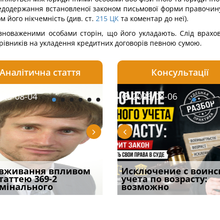
 недодержання встановленої законом письмової форми правочин
 його нікчемність (див. ст.
215
ЦК
та коментар до неї).
новаженими особами сторін, що його укладають. Слід врахов
івників на укладення кредитних договорів певною сумою.
Аналітична стаття
Консультації
08-06
26-08-04
2026-08-05
2026-08-06
2026-08-04
2026-08-06
2026-07-30
уд встановив для
вживання впливом
Особливості захисту у
Документи, на яких не
Переоформлення
Исключение с воинс
Восьмий ААС фак
одування шкоди
статтею 369-2
кримінальному
проставляється
відстрочки за іншою
учета по возрасту:
підтвердив, що 
с
мінального
провадженні: я
апостиль: пер
підставою: нов
возможно
може скас