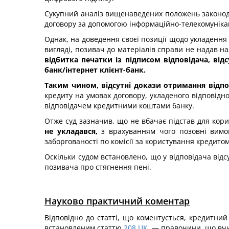
Сукупний аналіз вищенаведених положень законода
договору за допомогою інформаційно-телекомуніка
Однак, на доведення своєї позиції щодо укладення
вигляді, позивач до матеріалів справи не надав на
відбитка печатки із підписом відповідача, ві
банк/інтернет клієнт-банк.
Таким чином, відсутні докази отримання відпо
кредиту на умовах договору, укладеного відповідн
відповідачем кредитними коштами банку.
Отже суд зазначив, що не вбачає підстав для ко
не укладався,
з врахуванням чого позовні вимоги
заборгованості по комісії за користування кредито
Оскільки судом встановлено, що у відповідача від
позивача про стягнення пені.
Науково практичний коментар
Відповідно до статті, що коментується, кредитни
встановленим статтю
208
ЦК
, — правочини, що вч