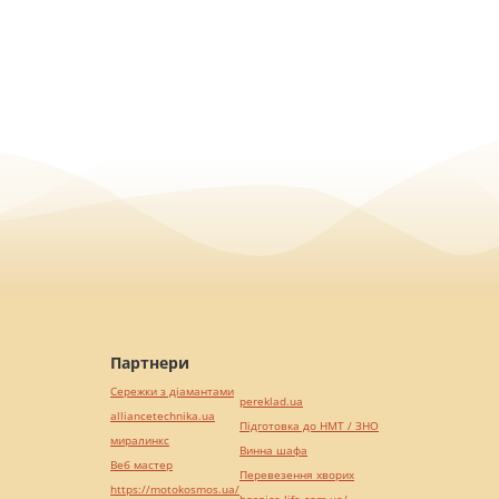
Партнери
Сережки з діамантами
pereklad.ua
alliancetechnika.ua
Підготовка до НМТ / ЗНО
миралинкс
Винна шафа
Веб мастер
Перевезення хворих
https://motokosmos.ua/