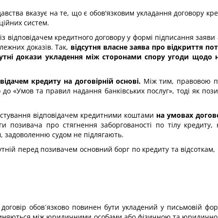
вства вказує на те, що є обов'язковим укладання договору кре
ційних систем.
 із відповідачем кредитного договору у формі підписання заяв
лежних доказів. Так,
відсутня власне заява про відкриття пот
дсутні докази укладення між сторонами спору угоди щодо н
відачем кредиту на договірній основі.
Між тим, правовою пі
о до «Умов та правил надання банківських послуг», тоді як поз
ристування відповідачем кредитними коштами
на умовах догово
 позивача про стягнення заборгованості по тілу кредиту, н
м, задоволенню судом не підлягають.
сутній перед позивачем основний борг по кредиту та відсоткам,
й договір обов´язково повинен бути укладений у письмовій фо
иняються між юридичними особами або фізичною та юридичною 