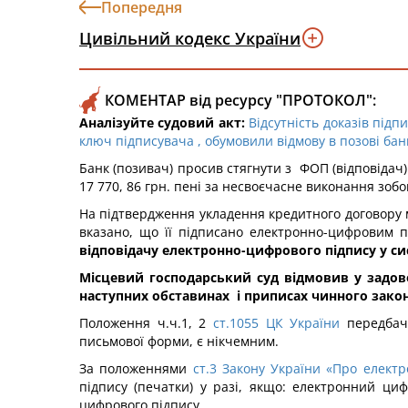
Попередня
Цивільний кодекс України
КОМЕНТАР від ресурсу "ПРОТОКОЛ":
Аналізуйте судовий акт:
Відсутність доказів під
ключ підписувача , обумовили відмову в позові бан
Банк (позивач) просив стягнути з ФОП (відповідач)
17 770, 86 грн. пені за несвоєчасне виконання зобов
На підтвердження укладення кредитного договору м
вказано, що її підписано електронно-цифровим пі
відповідачу електронно-цифрового підпису у сис
Місцевий господарський суд відмовив у задовол
наступних обставинах і приписах чинного зако
Положення ч.ч.1, 2
ст.1055 ЦК України
передбача
письмової форми, є нікчемним.
За положеннями
ст.3 Закону України «Про елект
підпису (печатки) у разі, якщо: електронний ц
цифрового підпису.