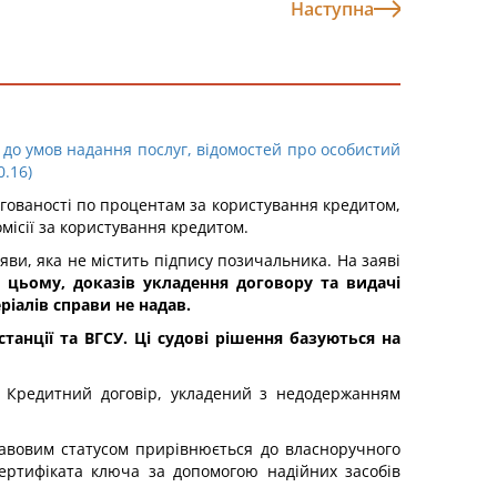
Наступна
до умов надання послуг, відомостей про особистий
0.16)
оргованості по процентам за користування кредитом,
омісії за користування кредитом.
ви, яка не містить підпису позичальника. На заяві
 цьому, доказів укладення договору та видачі
ріалів справи не надав.
танції та ВГСУ. Ці судові рішення базуються на
 Кредитний договір, укладений з недодержанням
вовим статусом прирівнюється до власноручного
ертифіката ключа за допомогою надійних засобів