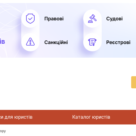
си для юристів
Каталог юристів
ору