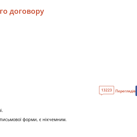
го договору
13223
Переглядів
і.
письмової форми, є нікчемним.