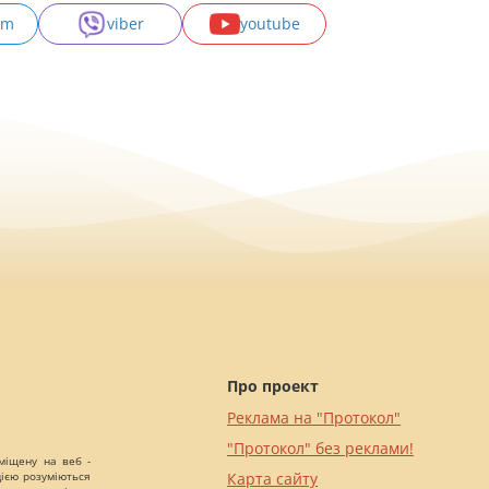
am
viber
youtube
Про проект
Реклама на "Протокол"
"Протокол" без реклами!
міщену на веб -
цією розуміються
Карта сайту