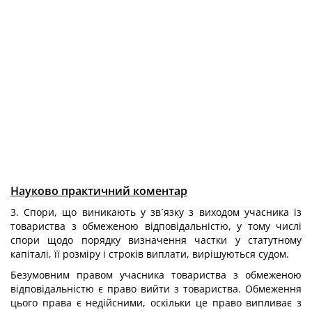
Науково практичний коментар
3. Спори, що виникають у зв´язку з виходом учасника із
товариства з обмеженою відповідальністю, у тому числі
спори щодо порядку визначення частки у статутному
капіталі, її розміру і строків виплати, вирішуються судом.
Безумовним правом учасника товариства з обмеженою
відповідальністю є право вийти з товариства. Обмеження
цього права є недійсними, оскільки це право випливає з