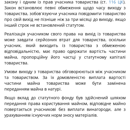
закону і одним із прав учасника товариства (ст.
116
ЦК
).
Закон встановлює певні обмеження щодо часу виходу з
товариства, зобов´язуючи учасника повідомити товариство
про свій вихід не пізніше ніж за три місяці до виходу, якщо
інший строк не встановлений статутом.
Реалізація учасником свого права на вихід із товариства
може завдати серйозних втрат для товариства, оскільки
учасник, який виходить із товариства з обмеженою
відповідальністю, має право одержати вартість частини
майна, пропорційну його частці у статутному капіталі
товариства.
Умови виходу з товариства обговорюються між учасником
та товариством. За їх домовленістю виплата вартості
частини майна товариства може бути замінена
переданням майна в натурі.
Якщо вклад до статутного фонду був здійснений шляхом
передання права користування майном, відповідне майно
повертається учасникові без виплати винагороди, але з
урахуванням існуючих норм зносу матеріалів.