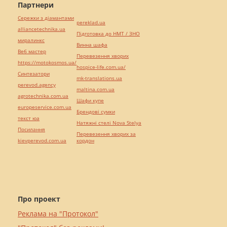
Партнери
Сережки з діамантами
pereklad.ua
alliancetechnika.ua
Підготовка до НМТ / ЗНО
миралинкс
Винна шафа
Веб мастер
Перевезення хворих
https://motokosmos.ua/
hospice-life.com.ua/
Синтезатори
mk-translations.ua
perevod.agency
maltina.com.ua
agrotechnika.com.ua
Шафи купе
europeservice.com.ua
Брендові сумки
текст юа
Натяжні стелі Nova Stelya
Посилання
Перевезення хворих за
kievperevod.com.ua
кордон
Про проект
Реклама на "Протокол"