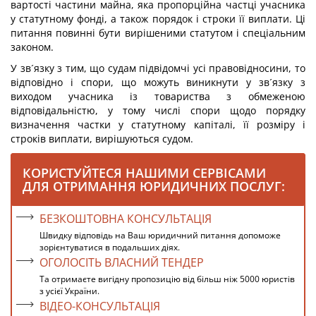
вартості частини майна, яка пропорційна частці учасника
у статутному фонді, а також порядок і строки її виплати. Ці
питання повинні бути вирішеними статутом і спеціальним
законом.
У зв´язку з тим, що судам підвідомчі усі правовідносини, то
відповідно і спори, що можуть виникнути у зв´язку з
виходом учасника із товариства з обмеженою
відповідальністю, у тому числі спори щодо порядку
визначення частки у статутному капіталі, її розміру і
строків виплати, вирішуються судом.
КОРИСТУЙТЕСЯ НАШИМИ СЕРВІСАМИ
ДЛЯ ОТРИМАННЯ ЮРИДИЧНИХ ПОСЛУГ:
БЕЗКОШТОВНА КОНСУЛЬТАЦІЯ
Швидку відповідь на Ваш юридичний питання допоможе
зорієнтуватися в подальших діях.
ОГОЛОСІТЬ ВЛАСНИЙ ТЕНДЕР
Та отримаєте вигідну пропозицію від більш ніж 5000 юристів
з усієї України.
ВІДЕО-КОНСУЛЬТАЦІЯ