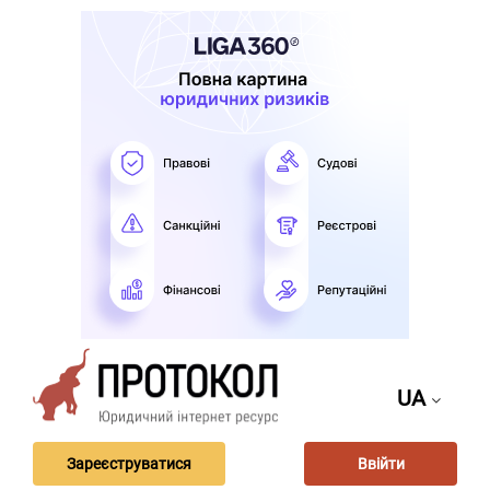
UA
Зареєструватися
Ввійти