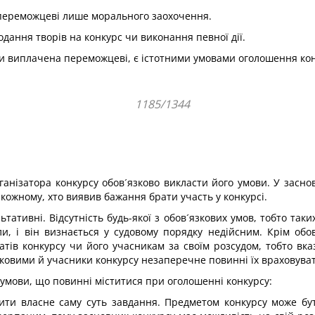
переможцеві лише морального заохочення.
дання творів на конкурс чи виконання певної дії.
ути виплачена переможцеві, є істотними умовами оголошення кон
1185/1344
ганізатора конкурсу обов´язково викласти його умови. У засно
кожному, хто виявив бажання брати участь у конкурсі.
ьтативні. Відсутність будь-якої з обов´язкових умов, тобто таки
ли, і він визнається у судовому порядку недійсним. Крім обо
атів конкурсу чи його учасникам за своїм розсудом, тобто вка
ковими й учасники конкурсу незаперечне повинні їх враховуват
і умови, що повинні міститися при оголошенні конкурсу:
ити власне саму суть завдання. Предметом конкурсу може бут