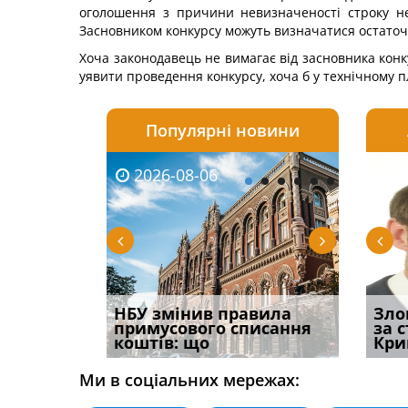
оголошення з причини невизначеності строку н
Засновником конкурсу можуть визначатися остаточн
Хоча законодавець не вимагає від засновника конк
уявити проведення конкурсу, хоча б у технічному п
Популярні новини
2026-08-06
2026-08-03
2026-
20
і
НБУ змінив правила
Водії можуть отримати
Якщо с
Зло
способом
примусового списання
компенсацію за
відшк
за 
вих
коштів: що
незаконні дії
наявні
Кри
Ми в соціальних мережах: