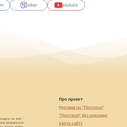
am
viber
youtube
Про проект
Реклама на "Протокол"
"Протокол" без реклами!
міщену на веб -
цією розуміються
Карта сайту
а, скани, відео,