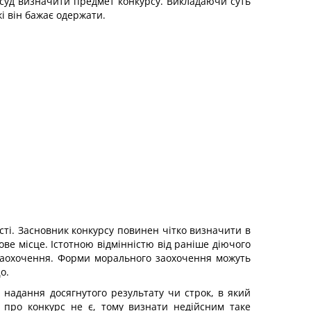
озсуд визначити предмет конкурсу. Викладаючи суть
і він бажає одержати.
ості. Засновник конкурсу повинен чітко визначити в
ове місце. Істотною відмінністю від раніше діючого
заохочення. Форми морального заохочення можуть
о.
 надання досягнутого результату чи строк, в який
 про конкурс не є, тому визнати недійсним таке