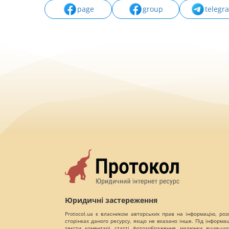
page
group
telegr
Юридичні застереження
Protocol.ua є власником авторських прав на інформацію, роз
сторінках даного ресурсу, якщо не вказано інше. Під інформа
тексти, коментарі, статті, фотозображення, малюнки, ящик-шот