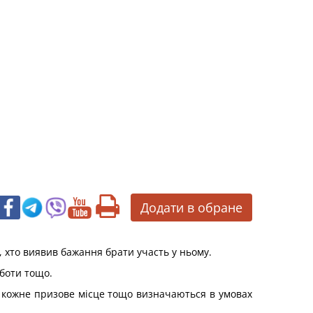
Додати в обране
 хто виявив бажання брати участь у ньому.
оботи тощо.
 за кожне призове місце тощо визначаються в умовах