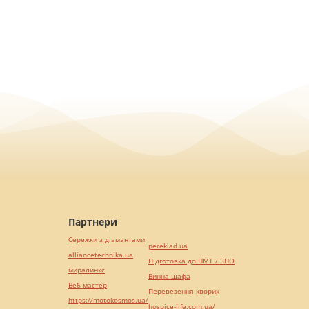
Партнери
Сережки з діамантами
pereklad.ua
alliancetechnika.ua
Підготовка до НМТ / ЗНО
миралинкс
Винна шафа
Веб мастер
Перевезення хворих
https://motokosmos.ua/
hospice-life.com.ua/