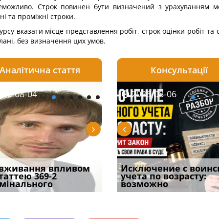
еможливо. Строк повинен бути визначений з урахуванням мо
і та проміжні строки.
урсу вказати місце представлення робіт, строк оцінки робіт та
лані, без визначення цих умов.
Аналітична стаття
Консультації
08-06
26-08-04
2026-08-05
2026-08-06
2026-08-04
2026-08-06
2026-07-30
уд встановив для
вживання впливом
Особливості захисту у
Документи, на яких не
Переоформлення
Исключение с воинс
Восьмий ААС фак
одування шкоди
статтею 369-2
кримінальному
проставляється
відстрочки за іншою
учета по возрасту:
підтвердив, що 
с
мінального
провадженні: я
апостиль: пер
підставою: нов
возможно
може скас