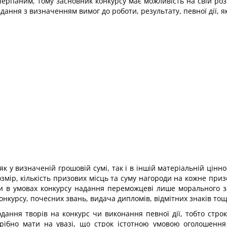
ичерпаним, тому засновник конкурсу має можливість на свій р
ання з визначенням вимог до роботи, результату, певної дії, як
як у визначеній грошовій сумі, так і в іншій матеріальній цінн
змір, кількість призових місць та суму нагороди на кожне приз
и в умовах конкурсу надання переможцеві лише морального 
онкурсу, почесних звань, видача дипломів, відмітних знаків тощ
ання творів на конкурс чи виконання певної дії, тобто строк
рібно мати на увазі, що строк істотною умовою оголошення