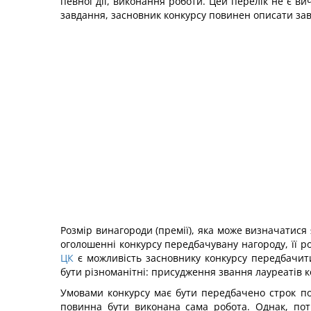
певної дії, виконання роботи. Цей перелік не є в
завдання, засновник конкурсу повинен описати завд
Розмір винагороди (премії), яка може визначатися 
оголошенні конкурсу передбачувану нагороду, її ро
ЦК
є можливість засновнику конкурсу передбачит
бути різноманітні: присудження звання лауреатів к
Умовами конкурсу має бути передбачено строк под
повинна бути виконана сама робота. Однак, пот