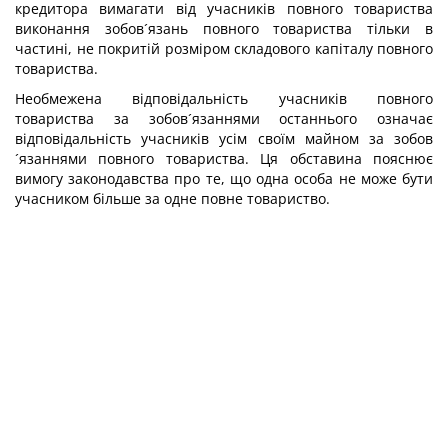
кредитора вимагати від учасників повного товариства
виконання зобов´язань повного товариства тільки в
частині, не покритій розміром складового капіталу повного
товариства.
Необмежена відповідальність учасників повного
товариства за зобов´язаннями останнього означає
відповідальність учасників усім своїм майном за зобов
´язаннями повного товариства. Ця обставина пояснює
вимогу законодавства про те, що одна особа не може бути
учасником більше за одне повне товариство.