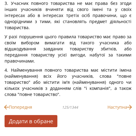
3. Учасник повного товариства не має права без згоди
інших учасників вчиняти від свого імені та у своїх
інтересах або в інтересах третіх осіб правочини, що є
однорідними з тими, які становлять предмет діяльності
товариства.
У разі порушення цього правила товариство має право за
своїм вибором вимагати від такого учасника або
відшкодування завданих товариству збитків, або
передання товариству усієї вигоди, набутої за такими
правочинами.
4. Найменування повного товариства має містити імена
(найменування) всіх його учасників, слова "повне
товариство" або містити ім'я (найменування) одного чи
кількох учасників з доданням слів "і компанія", а також
слова "повне товариство".
Попередня
Наступна
125/1344
Додати в обране