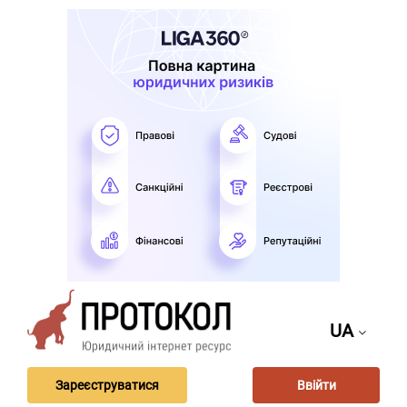
UA
Зареєструватися
Ввійти