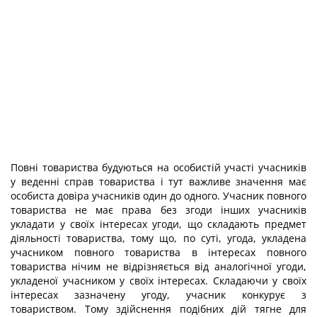
Повні товариства будуються на особистій участі учасників
у веденні справ товариства і тут важливе значення має
особиста довіра учасників один до одного. Учасник повного
товариства не має права без згоди інших учасників
укладати у своїх інтересах угоди, що складають предмет
діяльності товариства, тому що, по суті, угода, укладена
учасником повного товариства в інтересах повного
товариства нічим не відрізняється від аналогічної угоди,
укладеної учасником у своїх інтересах. Складаючи у своїх
інтересах зазначену угоду, учасник конкурує з
товариством. Тому здійснення подібних дій тягне для