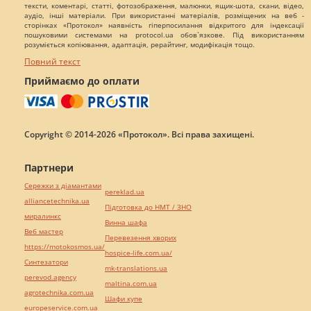
тексти, коментарі, статті, фотозображення, малюнки, ящик-шота, скани, відео,
аудіо, інші матеріали. При використанні матеріалів, розміщених на веб -
сторінках «Протокол» наявність гіперпосилання відкритого для індексації
пошуковими системами на protocol.ua обов`язкове. Під використанням
розуміється копіювання, адаптація, рерайтинг, модифікація тощо.
Повний текст
Приймаємо до оплати
Copyright © 2014-2026 «Протокол». Всі права захищені.
Партнери
Сережки з діамантами
pereklad.ua
alliancetechnika.ua
Підготовка до НМТ / ЗНО
миралинкс
Винна шафа
Веб мастер
Перевезення хворих
https://motokosmos.ua/
hospice-life.com.ua/
Синтезатори
mk-translations.ua
perevod.agency
maltina.com.ua
agrotechnika.com.ua
Шафи купе
europeservice.com.ua