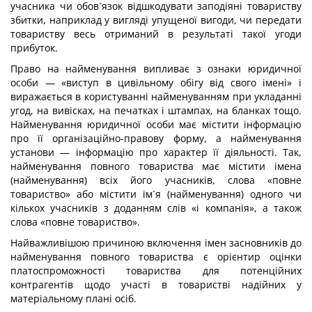
учасника чи обов´язок відшкодувати заподіяні товариству
збитки, наприклад у вигляді упущеної вигоди, чи передати
товариству весь отриманий в результаті такої угоди
прибуток.
Право на найменування випливає з ознаки юридичної
особи — «виступ в цивільному обігу від свого імені» і
виражається в користуванні найменуванням при укладанні
угод, на вивісках, на печатках і штампах, на бланках тощо.
Найменування юридичної особи має містити інформацію
про її організаційно-правову форму, а найменування
установи — інформацію про характер її діяльності. Так,
найменування повного товариства має містити імена
(найменування) всіх його учасників, слова «повне
товариство» або містити ім´я (найменування) одного чи
кількох учасників з доданням слів «і компанія», а також
слова «повне товариство».
Найважливішою причиною включення імен засновників до
найменування повного товариства є орієнтир оцінки
платоспроможності товариства для потенційних
контрагентів щодо участі в товаристві надійних у
матеріальному плані осіб.