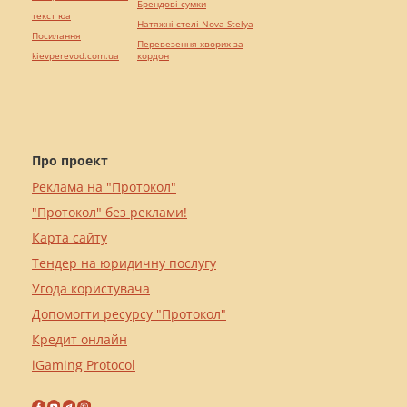
Брендові сумки
текст юа
Натяжні стелі Nova Stelya
Посилання
Перевезення хворих за
kievperevod.com.ua
кордон
Про проект
Реклама на "Протокол"
"Протокол" без реклами!
Карта сайту
Тендер на юридичну послугу
Угода користувача
Допомогти ресурсу "Протокол"
Кредит онлайн
iGaming Protocol