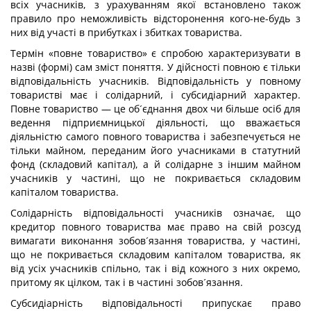
всіх учасників, з урахуванням якої встановлено також
правило про неможливість відсторонення кого-не-будь з
них від участі в прибутках і збитках товариства.
Термін «повне товариство» є спробою характеризувати в
назві (формі) сам зміст поняття. У дійсності повною є тільки
відповідальність учасників. Відповідальність у повному
товаристві має і солідарний, і субсидіарний характер.
Повне товариство — це об´єднання двох чи більше осіб для
ведення підприємницької діяльності, що вважається
діяльністю самого повного товариства і забезпечується не
тільки майном, переданим його учасниками в статутний
фонд (складовий капітал), а й солідарне з іншим майном
учасників у частині, що не покривається складовим
капіталом товариства.
Солідарність відповідальності учасників означає, що
кредитор повного товариства має право на свій розсуд
вимагати виконання зобов´язання товариства, у частині,
що не покривається складовим капіталом товариства, як
від усіх учасників спільно, так і від кожного з них окремо,
притому як цілком, так і в частині зобов´язання.
Субсидіарність відповідальності припускає право