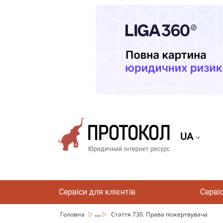
UA
Сервіси для клієнтів
Серві
...
Головна
Стаття 730. Права пожертвувача