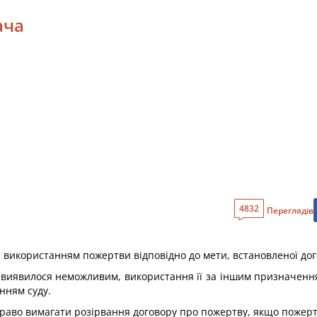
ача
4832
Переглядів
а використанням пожертви відповідно до мети, встановленої до
виявилося неможливим, використання її за іншим призначення
енням суду.
раво вимагати розірвання договору про пожертву, якщо пожерт