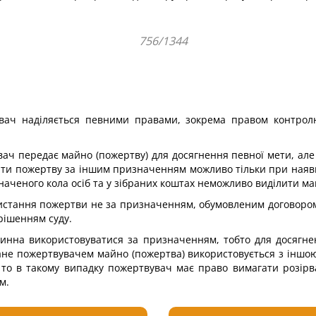
756/1344
вувач наділяється певними правами, зокрема правом контрол
ач передає майно (пожертву) для досягнення певної мети, ал
вати пожертву за іншим призначенням можливо тільки при наявн
аченого кола осіб та у зібраних коштах неможливо виділити м
стання пожертви не за призначенням, обумовленим договором, 
рішенням суду.
овинна використовуватися за призначенням, тобто для досягне
ане пожертвувачем майно (пожертва) використовується з іншо
 то в такому випадку пожертвувач має право вимагати розірв
м.