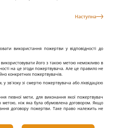
Наступна
ювати використання пожертви у відповідності до
е використовувати його з такою метою неможливо в
ості на це згоди пожертвувача. Але це правило не
айно конкретних пожертвувачів.
у зв´язку зі смертю пожертвувача або ліквідацією
ння певної мети, для виконання якої пожертвувач
ю метою, ніж яка була обумовлена договором. Якщо
ання договору пожертви. Таке право належить не