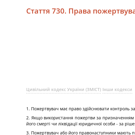
Стаття 730. Права пожертвув
Цивільний кодекс України (ЗМІСТ)
Інши кодекси
1. Пожертвувач має право здійснювати контроль з
2. Якщо використання пожертви за призначенням 
його смерті чи ліквідації юридичної особи - за ріш
3. Пожертвувач або його правонаступники мають п