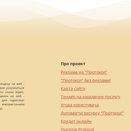
Про проект
Реклама на "Протокол"
"Протокол" без реклами!
міщену на веб -
цією розуміються
Карта сайту
а, скани, відео,
іщених на веб -
Тендер на юридичну послугу
 для індексації
 використанням
Угода користувача
що.
Допомогти ресурсу "Протокол"
Кредит онлайн
iGaming Protocol