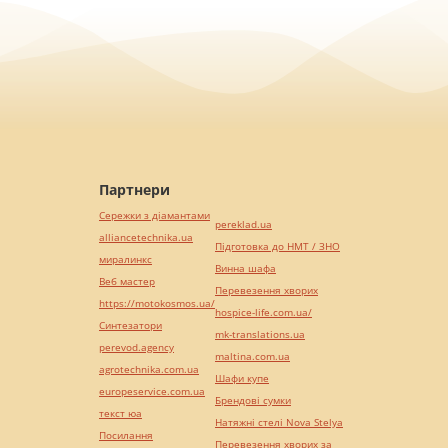
Партнери
Сережки з діамантами
pereklad.ua
alliancetechnika.ua
Підготовка до НМТ / ЗНО
миралинкс
Винна шафа
Веб мастер
Перевезення хворих
https://motokosmos.ua/
hospice-life.com.ua/
Синтезатори
mk-translations.ua
perevod.agency
maltina.com.ua
agrotechnika.com.ua
Шафи купе
europeservice.com.ua
Брендові сумки
текст юа
Натяжні стелі Nova Stelya
Посилання
Перевезення хворих за