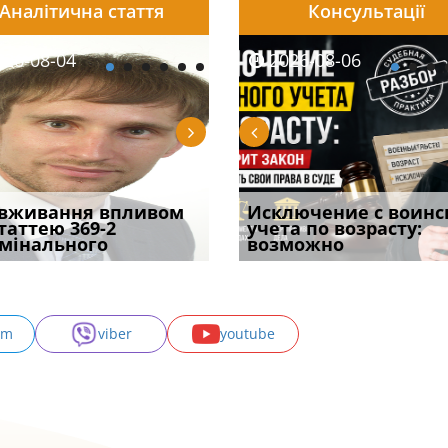
Аналітична стаття
Консультації
08-06
26-08-04
2026-08-05
2026-08-06
2026-08-04
2026-08-06
2026-07-30
уд встановив для
вживання впливом
Особливості захисту у
Документи, на яких не
Переоформлення
Исключение с воинс
Восьмий ААС фак
одування шкоди
статтею 369-2
кримінальному
проставляється
відстрочки за іншою
учета по возрасту:
підтвердив, що 
с
мінального
провадженні: я
апостиль: пер
підставою: нов
возможно
може скас
am
viber
youtube