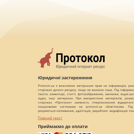
Юридичні застереження
Protocol.ua є власником авторських прав на інформацію, роз
сторінках даного ресурсу, якщо не вказано інше. Під інформа
тексти, коментарі, статті, фотозображення, малюнки, ящик-шот
аудіо, інші матеріали. При використанні матеріалів, розм
сторінках «Протокол» наявність гіперпосилання відкритого
пошуковими системами на protocol.ua обов`язкове. Під
розуміється копіювання, адаптація, рерайтинг, модифікація то
Повний текст
Приймаємо до оплати