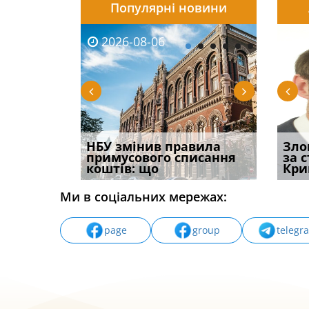
Популярні новини
2026-08-06
2026-08-03
2026-
20
і
НБУ змінив правила
Водії можуть отримати
Якщо с
Зло
способом
примусового списання
компенсацію за
відшк
за 
вих
коштів: що
незаконні дії
наявні
Кри
Ми в соціальних мережах:
page
group
telegr