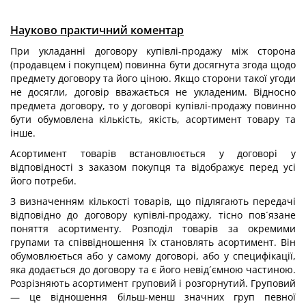
Науково практичний коментар
При укладанні договору купівлі-продажу між сторона
(продавцем і покупцем) повинна бути досягнута згода щодо
предмету договору та його ціною. Якщо сторони такої угоди
не досягли, договір вважається не укладеним. Відносно
предмета договору, то у договорі купівлі-продажу повинно
бути обумовлена кількість, якість, асортимент товару та
інше.
Асортимент товарів встановлюється у договорі у
відповідності з заказом покупця та відображує перед усі
його потреби.
З визначенням кількості товарів, що підлягають передачі
відповідно до договору купівлі-продажу, тісно пов´язане
поняття асортименту. Розподіл товарів за окремими
групами та співвідношення їх становлять асортимент. Він
обумовлюється або у самому договорі, або у специфікації,
яка додається до договору та є його невід´ємною частиною.
Розрізняють асортимент груповий і розгорнутий. Груповий
— це відношення більш-менш значних груп певної