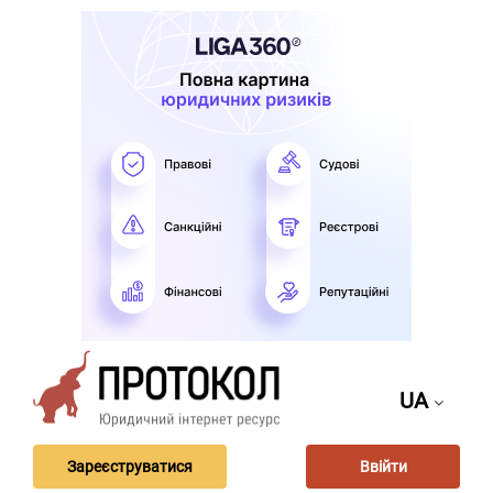
UA
Зареєструватися
Ввійти