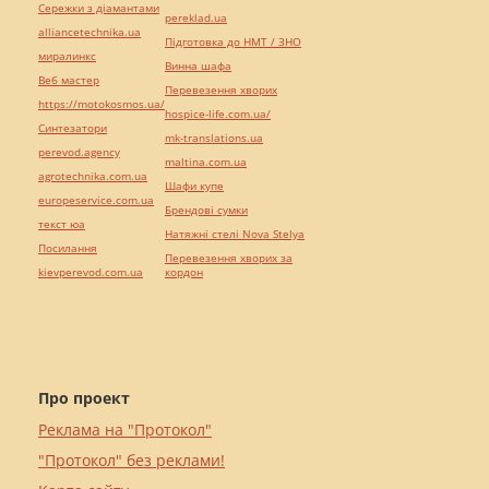
Сережки з діамантами
pereklad.ua
alliancetechnika.ua
Підготовка до НМТ / ЗНО
миралинкс
Винна шафа
Веб мастер
Перевезення хворих
https://motokosmos.ua/
hospice-life.com.ua/
Синтезатори
mk-translations.ua
perevod.agency
maltina.com.ua
agrotechnika.com.ua
Шафи купе
europeservice.com.ua
Брендові сумки
текст юа
Натяжні стелі Nova Stelya
Посилання
Перевезення хворих за
kievperevod.com.ua
кордон
Про проект
Реклама на "Протокол"
"Протокол" без реклами!