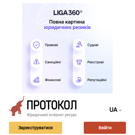
UA
Зареєструватися
Ввійти