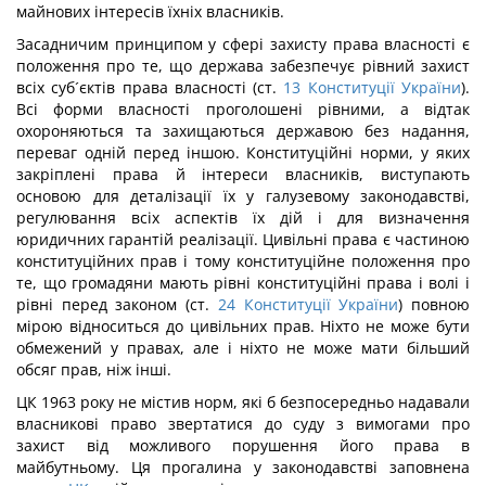
майнових інтересів їхніх власників.
Засадничим принципом у сфері захисту права власності є
положення про те, що держава забезпечує рівний захист
всіх суб´єктів права власності (ст.
13
Конституції України
).
Всі форми власності проголошені рівними, а відтак
охороняються та захищаються державою без надання,
переваг одній перед іншою. Конституційні норми, у яких
закріплені права й інтереси власників, виступають
основою для деталізації їх у галузевому законодавстві,
регулювання всіх аспектів їх дій і для визначення
юридичних гарантій реалізації. Цивільні права є частиною
конституційних прав і тому конституційне положення про
те, що громадяни мають рівні конституційні права і волі і
рівні перед законом (ст.
24
Конституції України
) повною
мірою відноситься до цивільних прав. Ніхто не може бути
обмежений у правах, але і ніхто не може мати більший
обсяг прав, ніж інші.
ЦК 1963 року не містив норм, які б безпосередньо надавали
власникові право звертатися до суду з вимогами про
захист від можливого порушення його права в
майбутньому. Ця прогалина у законодавстві заповнена