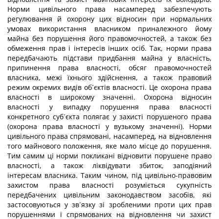
Норми цивільного права насамперед забезпечують
регулювання й охорону цих відносин при нормальних
умовах використання власником приналежного йому
майна без порушення його правомочностей, а також без
обмеження прав і інтересів інших осіб. Так, норми права
передбачають підстави придбання майна у власність,
припинення права власності, обсяг правомочностей
власника, межі їхнього здійснення, а також правовий
режим окремих видів об´єктів власності. Це охорона права
власності в широкому значенні. Охорона відносин
власності у випадку порушення права власності
конкретного суб´єкта полягає у захисті порушеного права
(охорона права власності у вузькому значенні). Норми
цивільного права спрямовані, насамперед, на відновлення
того майнового положення, яке мало місце до порушення.
Тим самим ці норми покликані відновити порушене право
власності, а також ліквідувати збиток, заподіяний
інтересам власника. Таким чином, під цивільно-правовим
захистом права власності розуміється сукупність
передбачених цивільним законодавством засобів, які
застосовуються у зв´язку зі зробленими проти цих прав
порушеннями і спрямованих на відновлення чи захист