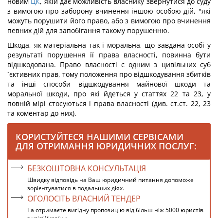
новим
ЦК
, якій дає можливість власнику звернутися до суду
з вимогою про заборону вчинення іншою особою дій, "які
можуть порушити його право, або з вимогою про вчинення
певних дій для запобігання такому порушенню.
Шкода, як матеріальна так і моральна, що завдана особі у
результаті порушення її права власності, повинна бути
відшкодована. Право власності є одним з цивільних суб
´єктивних прав, тому положення про відшкодування збитків
та інші способи відшкодування майнової шкоди та
моральної шкоди, про які йдеться у статтях 22 та 23, у
повній мірі стосуються і права власності (див. ст.ст. 22, 23
та коментар до них).
КОРИСТУЙТЕСЯ НАШИМИ СЕРВІСАМИ
ДЛЯ ОТРИМАННЯ ЮРИДИЧНИХ ПОСЛУГ:
БЕЗКОШТОВНА КОНСУЛЬТАЦІЯ
Швидку відповідь на Ваш юридичний питання допоможе
зорієнтуватися в подальших діях.
ОГОЛОСІТЬ ВЛАСНИЙ ТЕНДЕР
Та отримаєте вигідну пропозицію від більш ніж 5000 юристів