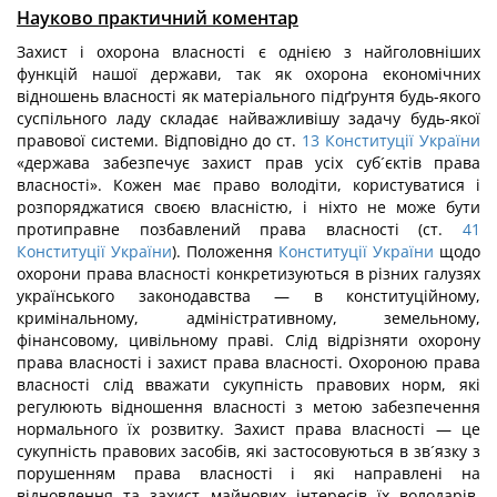
Науково практичний коментар
Захист і охорона власності є однією з найголовніших
функцій нашої держави, так як охорона економічних
відношень власності як матеріального підґрунтя будь-якого
суспільного ладу складає найважливішу задачу будь-якої
правової системи. Відповідно до ст.
13
Конституції України
«держава забезпечує захист прав усіх суб´єктів права
власності». Кожен має право володіти, користуватися і
розпоряджатися своєю власністю, і ніхто не може бути
протиправне позбавлений права власності (ст.
41
Конституції України
). Положення
Конституції України
щодо
охорони права власності конкретизуються в різних галузях
українського законодавства — в конституційному,
кримінальному, адміністративному, земельному,
фінансовому, цивільному праві. Слід відрізняти охорону
права власності і захист права власності. Охороною права
власності слід вважати сукупність правових норм, які
регулюють відношення власності з метою забезпечення
нормального їх розвитку. Захист права власності — це
сукупність правових засобів, які застосовуються в зв´язку з
порушенням права власності і які направлені на
відновлення та захист майнових інтересів їх володарів.