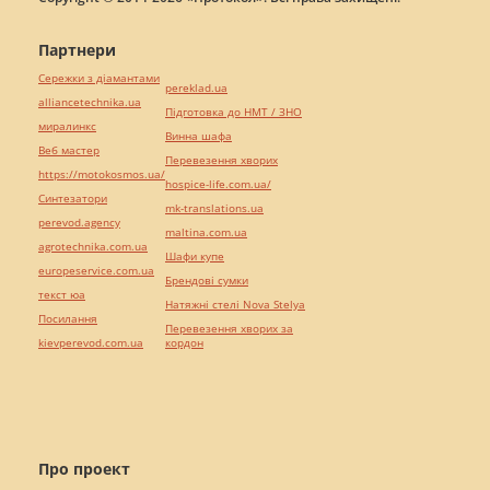
Партнери
Сережки з діамантами
pereklad.ua
alliancetechnika.ua
Підготовка до НМТ / ЗНО
миралинкс
Винна шафа
Веб мастер
Перевезення хворих
https://motokosmos.ua/
hospice-life.com.ua/
Синтезатори
mk-translations.ua
perevod.agency
maltina.com.ua
agrotechnika.com.ua
Шафи купе
europeservice.com.ua
Брендові сумки
текст юа
Натяжні стелі Nova Stelya
Посилання
Перевезення хворих за
kievperevod.com.ua
кордон
Про проект