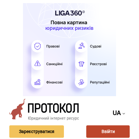
UA
Зареєструватися
Ввійти