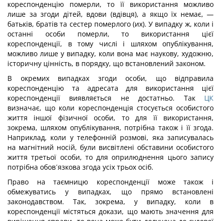
кореспонденцію померли, то її використання можливо
лише за згоди дітей, вдови (вдівця), а якщо їх немає, —
батьків, братів та сестер померлого (их). У випадку ж, коли і
останні особи померли, то використання цієї
кореспонденції, в тому числі і шляхом опублікування,
можливо лише у випадку, коли вона має наукову, художню,
історичну цінність, в порядку, що встановлений законом.
В окремих випадках згоди особи, що відправила
кореспонденцію та адресата для використання цієї
кореспонденції виявляється не достатньо. Так
ЦК
визначає, що коли кореспонденція стосується особистого
життя іншої фізичної особи, то для її використання,
зокрема, шляхом опублікування, потрібна також і її згода.
Наприклад, коли у телефонній розмові, яка записувалась
на магнітний носій, були висвітлені обставини особистого
життя третьої особи, то для оприлюднення цього запису
потрібна обов´язкова згода усіх трьох осіб.
Право на таємницю кореспонденції може також і
обмежуватись у випадках, що прямо встановлені
законодавством. Так, зокрема, у випадку, коли в
кореспонденції містяться докази, що мають значення для