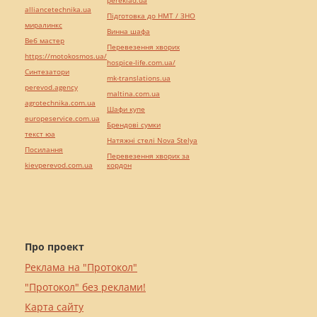
pereklad.ua
alliancetechnika.ua
Підготовка до НМТ / ЗНО
миралинкс
Винна шафа
Веб мастер
Перевезення хворих
https://motokosmos.ua/
hospice-life.com.ua/
Синтезатори
mk-translations.ua
perevod.agency
maltina.com.ua
agrotechnika.com.ua
Шафи купе
europeservice.com.ua
Брендові сумки
текст юа
Натяжні стелі Nova Stelya
Посилання
Перевезення хворих за
kievperevod.com.ua
кордон
Про проект
Реклама на "Протокол"
"Протокол" без реклами!
Карта сайту