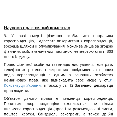
Науково практичний коментар
3. У разі смерті фізичної особи, яка направила
кореспонденцію, і адресата використання кореспонденції,
зокрема шляхом її опублікування, можливе лише за згодою
фізичних осіб, визначених частиною четвертою статті 303
цього Кодексу.
Право фізичної особи на таємницю листування, телеграм,
телефонних розмов, телеграфних повідомлень та інших
видів кореспонденції є одним з основних особистих
немайнових прав, яке віднаходить своє місце у ст.
31
Конституції України
, а також у ст. 12 Загальної декларації
прав людини.
Об´єктом даного права є таємниця кореспонденції.
Поняттям «кореспонденція» охоплюється не тільки
письмова кореспонденція (прості та рекомендовані листи,
поштові картки, бандеролі, секограми, а також дрібні