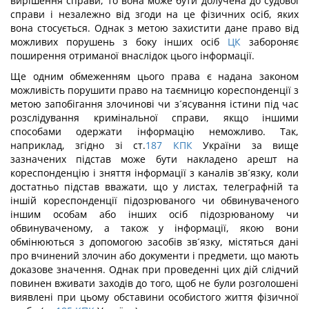
вирішення справи, то вона може бути долучена до судової
справи і незалежно від згоди на це фізичних осіб, яких
вона стосується. Однак з метою захистити дане право від
можливих порушень з боку інших осіб
ЦК
забороняє
поширення отриманої внаслідок цього інформації.
Ще одним обмеженням цього права є надана законом
можливість порушити право на таємницю кореспонденції з
метою запобігання злочинові чи з´ясування істини під час
розслідування кримінальної справи, якщо іншими
способами одержати інформацію неможливо. Так,
наприклад, згідно зі ст.
187
КПК
України за вище
зазначених підстав може бути накладено арешт на
кореспонденцію і зняття інформації з каналів зв´язку, коли
достатньо підстав вважати, що у листах, телеграфній та
іншій кореспонденції підозрюваного чи обвинуваченого
іншим особам або інших осіб підозрюваному чи
обвинуваченому, а також у інформації, якою вони
обмінюються з допомогою засобів зв´язку, містяться дані
про вчинений злочин або документи і предмети, що мають
доказове значення. Однак при проведенні цих дій слідчий
повинен вживати заходів до того, щоб не були розголошені
виявлені при цьому обставини особистого життя фізичної