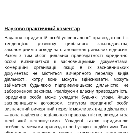
Науково практичний коментар
Надання юридичній особі універсальної правоздатності є
тенденцією розвитку цивільного законодавства,
закономірним з огляду на становлення ринкових відносин.
Разом з тим обсяг цивільної правоздатності юридичної
особи визначається її засновницькими документами.
Комерційні організації, якщо в їх засновницьких
документах не міститься вичерпного переліку видів
діяльності, котру вони можуть здійснювати, можуть
займатися будь-якою підприємницькою діяльністю, не
забороненою законом. Реалізуючи власну правоздатність,
юридична особа може укладати будь-які угоди. Якщо
засновницьким договором, статутом юридичної особи
визначений вичерпний перелік можливих видів діяльності
— вона наділена спеціальною правоздатністю, виходити за
межі якої неприпустимо. Укладені такою юридичною
особою за межами правоздатності угоди є недійсними. Такі
обмеження, наприклад можуть стосуватися державних