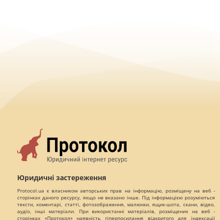
Юридичні застереження
Protocol.ua є власником авторських прав на інформацію, розміщену на веб -
сторінках даного ресурсу, якщо не вказано інше. Під інформацією розуміються
тексти, коментарі, статті, фотозображення, малюнки, ящик-шота, скани, відео,
аудіо, інші матеріали. При використанні матеріалів, розміщених на веб -
сторінках «Протокол» наявність гіперпосилання відкритого для індексації