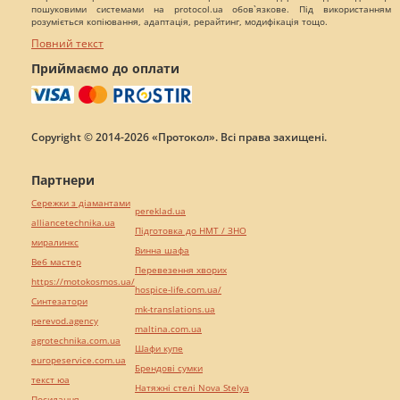
пошуковими системами на protocol.ua обов`язкове. Під використанням
розуміється копіювання, адаптація, рерайтинг, модифікація тощо.
Повний текст
Приймаємо до оплати
Copyright © 2014-2026 «Протокол». Всі права захищені.
Партнери
Сережки з діамантами
pereklad.ua
alliancetechnika.ua
Підготовка до НМТ / ЗНО
миралинкс
Винна шафа
Веб мастер
Перевезення хворих
https://motokosmos.ua/
hospice-life.com.ua/
Синтезатори
mk-translations.ua
perevod.agency
maltina.com.ua
agrotechnika.com.ua
Шафи купе
europeservice.com.ua
Брендові сумки
текст юа
Натяжні стелі Nova Stelya
Посилання