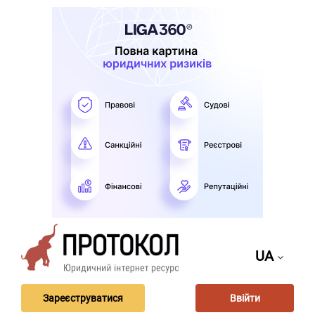
UA
Зареєструватися
Ввійти