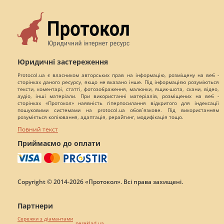
Юридичні застереження
Protocol.ua є власником авторських прав на інформацію, розміщену на веб -
сторінках даного ресурсу, якщо не вказано інше. Під інформацією розуміються
тексти, коментарі, статті, фотозображення, малюнки, ящик-шота, скани, відео,
аудіо, інші матеріали. При використанні матеріалів, розміщених на веб -
сторінках «Протокол» наявність гіперпосилання відкритого для індексації
пошуковими системами на protocol.ua обов`язкове. Під використанням
розуміється копіювання, адаптація, рерайтинг, модифікація тощо.
Повний текст
Приймаємо до оплати
Copyright © 2014-2026 «Протокол». Всі права захищені.
Партнери
Сережки з діамантами
pereklad.ua