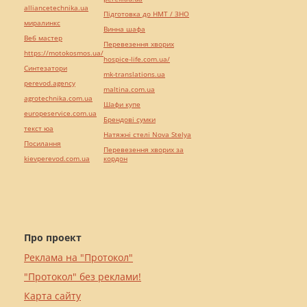
alliancetechnika.ua
Підготовка до НМТ / ЗНО
миралинкс
Винна шафа
Веб мастер
Перевезення хворих
https://motokosmos.ua/
hospice-life.com.ua/
Синтезатори
mk-translations.ua
perevod.agency
maltina.com.ua
agrotechnika.com.ua
Шафи купе
europeservice.com.ua
Брендові сумки
текст юа
Натяжні стелі Nova Stelya
Посилання
Перевезення хворих за
kievperevod.com.ua
кордон
Про проект
Реклама на "Протокол"
"Протокол" без реклами!
Карта сайту