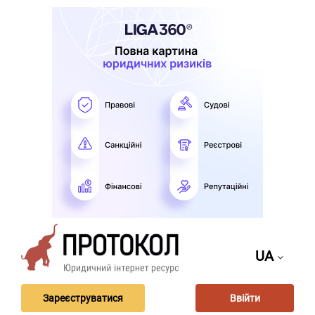
UA
Зареєструватися
Ввійти