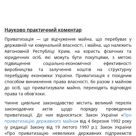
Науково практичний коментар
Приватизація — це відчуження майна, що перебуває у
державній чи комунальній власності, і майна, що належить
Автономній Республіці Крим, на користь фізичних та
юридичних осіб, які можуть бути покупцями, з метою
підвищення соціально-економічної ефективності
виробництва та залучення коштів на структурну
перебудову економіки України. Приватизація є похідним
способом виникнення права власності, бо разом з майном
до осіб, що приватизували майно, переходять відповідні
права та обов´язки.
Чинне цивільне законодавство містить великий перелік
законодавчих актів щодо порядку проведення
приватизації. До них відносяться: Закон України «
Про
приватизацію державного майна
» від 4 березня 1992 року
(у редакції Закону від 19 лютого 1997 р.); Закон України
«Про приватизацію невеликих державних підприємств