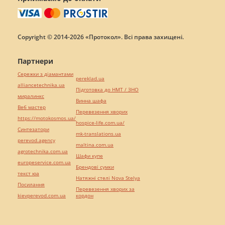
Copyright © 2014-2026 «Протокол». Всі права захищені.
Партнери
Сережки з діамантами
pereklad.ua
alliancetechnika.ua
Підготовка до НМТ / ЗНО
миралинкс
Винна шафа
Веб мастер
Перевезення хворих
https://motokosmos.ua/
hospice-life.com.ua/
Синтезатори
mk-translations.ua
perevod.agency
maltina.com.ua
agrotechnika.com.ua
Шафи купе
europeservice.com.ua
Брендові сумки
текст юа
Натяжні стелі Nova Stelya
Посилання
Перевезення хворих за
kievperevod.com.ua
кордон