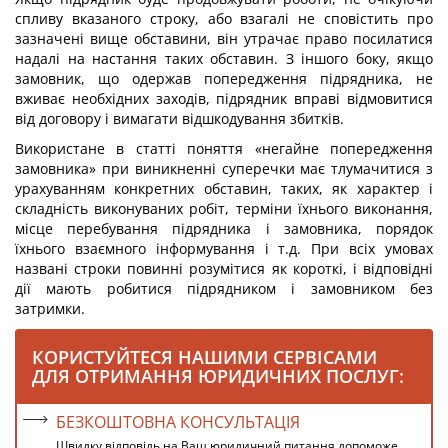
спливу вказаного строку, або взагалі не сповістить про
зазначені вище обставини, він утрачає право посилатися
надалі на настання таких обставин. З іншого боку, якщо
замовник, що одержав попередження підрядника, не
вживає необхідних заходів, підрядник вправі відмовитися
від договору і вимагати відшкодування збитків.
Використане в статті поняття «негайне попередження
замовника» при виникненні суперечки має тлумачитися з
урахуванням конкретних обставин, таких, як характер і
складність виконуваних робіт, терміни їхнього виконання,
місце перебування підрядника і замовника, порядок
їхнього взаємного інформування і т.д. При всіх умовах
названі строки повинні розумітися як короткі, і відповідні
дії мають робитися підрядником і замовником без
затримки.
КОРИСТУЙТЕСЯ НАШИМИ СЕРВІСАМИ
ДЛЯ ОТРИМАННЯ ЮРИДИЧНИХ ПОСЛУГ:
БЕЗКОШТОВНА КОНСУЛЬТАЦІЯ
Швидку відповідь на Ваш юридичний питання допоможе