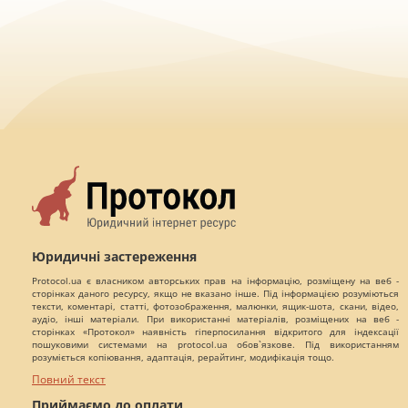
Юридичні застереження
Protocol.ua є власником авторських прав на інформацію, розміщену на веб -
сторінках даного ресурсу, якщо не вказано інше. Під інформацією розуміються
тексти, коментарі, статті, фотозображення, малюнки, ящик-шота, скани, відео,
аудіо, інші матеріали. При використанні матеріалів, розміщених на веб -
сторінках «Протокол» наявність гіперпосилання відкритого для індексації
пошуковими системами на protocol.ua обов`язкове. Під використанням
розуміється копіювання, адаптація, рерайтинг, модифікація тощо.
Повний текст
Приймаємо до оплати