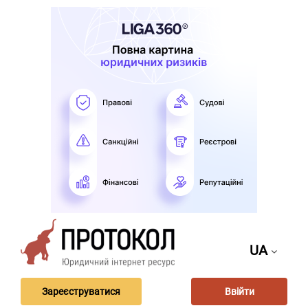
UA
Зареєструватися
Ввійти