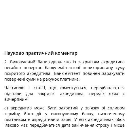
Науково практичний коментар
2. Виконуючий банк одночасно із закриттям акредитива
негайно повертає банку-емі-тентові невикористану суму
покритого акредитива. Банк-емітент повинен зарахувати
повернені суми на рахунок платника.
Частиною 1 статті, що коментується, передбачаються
підстави для закриття акредитива, перелік яких є
вичерпним:
а) акредитив може бути закритий у зв´язку зі спливом
терміну його дії у виконуючому банку, визначеному
платником в акредитивній заяві. У всіх акредитивах обов
´язково має передбачатися дата закінчення строку і місце