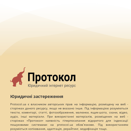
Юридичні застереження
Protocol.ua є власником авторських прав на інформацію, розміщену на веб -
сторінках даного ресурсу, якщо не вказано інше. Під інформацією розуміються
тексти, коментарі, статті, фотозображення, малюнки, ящик-шота, скани, відео,
аудіо, інші матеріали. При використанні матеріалів, розміщених на веб -
сторінках «Протокол» наявність гіперпосилання відкритого для індексації
пошуковими системами на protocol.ua обов`язкове. Під використанням
розуміється копіювання, адаптація, рерайтинг, модифікація тощо.