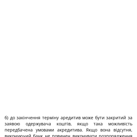
б) до закінчення терміну аредитив може бути закритий за
заявою одержувача коштів, якщо така можливість
передбачена умовами акредитива. Якщо вона відсутня,
виконуючий банк не повинен виконувати розпорядження