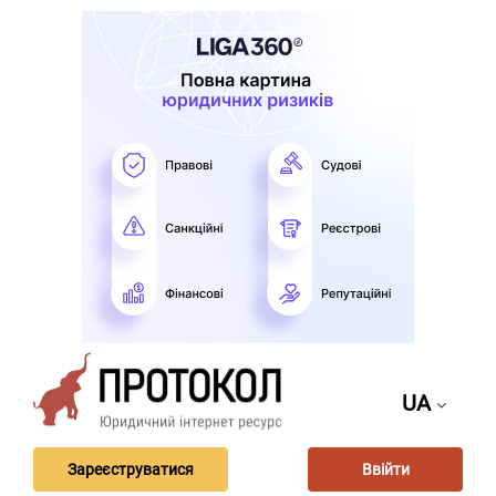
UA
Зареєструватися
Ввійти