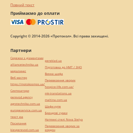
Повний текст
Приймаємо до оплати
Copyright © 2014-2026 «Протокол». Всі права захищені.
Партнери
Сережки з діамантами
pereklad.ua
alliancetechnika.ua
Підготовка до НМТ / ЗНО
миралинкс
Винна шафа
Веб мастер
Перевезення хворих
https://motokosmos.ua/
hospice-life.com.ua/
Синтезатори
mk-translations.ua
perevod.agency
maltina.com.ua
agrotechnika.com.ua
Шафи купе
europeservice.com.ua
Брендові сумки
текст юа
Натяжні стелі Nova Stelya
Посилання
Перевезення хворих за
kievperevod.com.ua
кордон