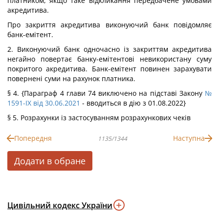
платником, якщо таке відкликання передбачене умовами
акредитива.
Про закриття акредитива виконуючий банк повідомляє
банк-емітент.
2. Виконуючий банк одночасно із закриттям акредитива
негайно повертає банку-емітентові невикористану суму
покритого акредитива. Банк-емітент повинен зарахувати
повернені суми на рахунок платника.
§ 4.
{Параграф 4 глави 74 виключено на підставі Закону
№
1591-IX від 30.06.2021
- вводиться в дію з 01.08.2022}
§ 5. Розрахунки із застосуванням розрахункових чеків
Попередня
Наступна
1135/1344
Додати в обране
Цивільний кодекс України