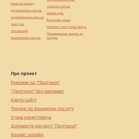
perevod.agency
maltina.com.ua
agrotechnika.com.ua
Шафи купе
europeservice.com.ua
Брендові сумки
текст юа
Натяжні стелі Nova Stelya
Посилання
Перевезення хворих за
kievperevod.com.ua
кордон
Про проект
Реклама на "Протокол"
"Протокол" без реклами!
Карта сайту
Тендер на юридичну послугу
Угода користувача
Допомогти ресурсу "Протокол"
Кредит онлайн