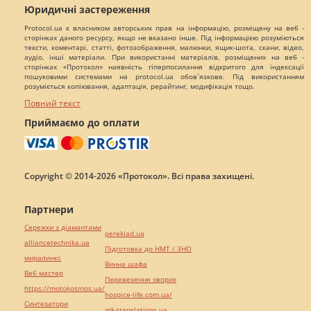
Юридичні застереження
Protocol.ua є власником авторських прав на інформацію, розміщену на веб -
сторінках даного ресурсу, якщо не вказано інше. Під інформацією розуміються
тексти, коментарі, статті, фотозображення, малюнки, ящик-шота, скани, відео,
аудіо, інші матеріали. При використанні матеріалів, розміщених на веб -
сторінках «Протокол» наявність гіперпосилання відкритого для індексації
пошуковими системами на protocol.ua обов`язкове. Під використанням
розуміється копіювання, адаптація, рерайтинг, модифікація тощо.
Повний текст
Приймаємо до оплати
Copyright © 2014-2026 «Протокол». Всі права захищені.
Партнери
Сережки з діамантами
pereklad.ua
alliancetechnika.ua
Підготовка до НМТ / ЗНО
миралинкс
Винна шафа
Веб мастер
Перевезення хворих
https://motokosmos.ua/
hospice-life.com.ua/
Синтезатори
mk-translations.ua