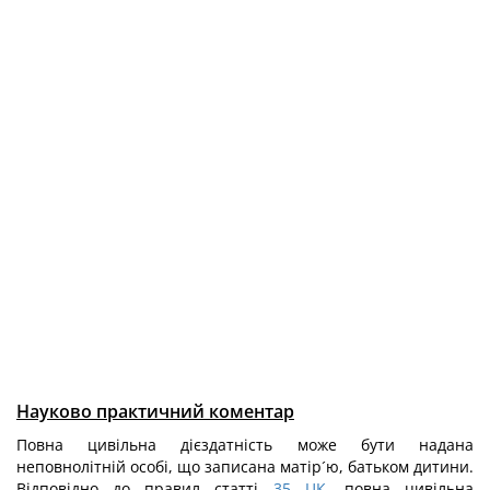
Науково практичний коментар
Повна цивільна дієздатність може бути надана
неповнолітній особі, що записана матір´ю, батьком дитини.
Відповідно до правил статті
35
ЦК
, повна цивільна