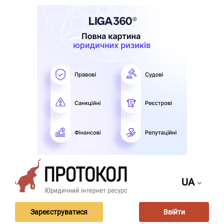
UA
Зареєструватися
Ввійти