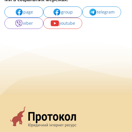
page
group
telegram
viber
youtube