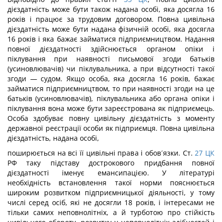
дієздатність може бути також надана особі, яка досягла 16
років і працює за трудовим договором. Повна цивільна
дієздатність може бути надана фізичній особі, яка досягла
16 років і яка бажає займатися підприємництвом. Надання
повної дієздатності здійснюється органом опіки і
піклування при наявності письмової згоди батьків
(усиновлювачів) чи піклувальника, а при відсутності такої
згоди — судом. Якщо особа, яка досягла 16 років, бажає
займатися підприємництвом, то при наявності згоди на це
батьків (усиновлювачів), піклувальника або органа опіки і
піклування вона може бути зареєстрована як підприємець.
Особа здобуває повну цивільну дієздатність з моменту
державної реєстрації особи як підприємця. Повна цивільна
дієздатність, надана особі,
поширюється на всі її цивільні права і обов´язки. Ст.
27
ЦК
РФ таку підставу дострокового придбання повної
дієздатності іменує емансипацією. У літературі
необхідність встановлення такої норми пояснюється
широким розвитком підприємницької діяльності, у тому
числі серед осіб, які не досягли 18 років, і інтересами не
тільки самих неповнолітніх, а й турботою про стійкість