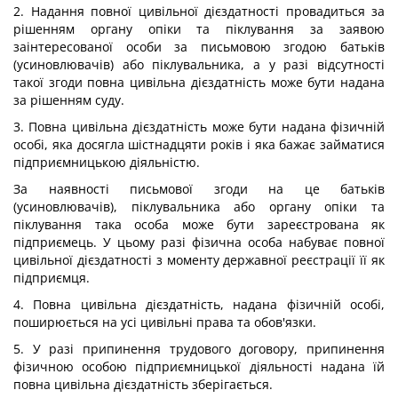
2. Надання повної цивільної дієздатності провадиться за
рішенням органу опіки та піклування за заявою
заінтересованої особи за письмовою згодою батьків
(усиновлювачів) або піклувальника, а у разі відсутності
такої згоди повна цивільна дієздатність може бути надана
за рішенням суду.
3. Повна цивільна дієздатність може бути надана фізичній
особі, яка досягла шістнадцяти років і яка бажає займатися
підприємницькою діяльністю.
За наявності письмової згоди на це батьків
(усиновлювачів), піклувальника або органу опіки та
піклування така особа може бути зареєстрована як
підприємець. У цьому разі фізична особа набуває повної
цивільної дієздатності з моменту державної реєстрації її як
підприємця.
4. Повна цивільна дієздатність, надана фізичній особі,
поширюється на усі цивільні права та обов'язки.
5. У разі припинення трудового договору, припинення
фізичною особою підприємницької діяльності надана їй
повна цивільна дієздатність зберігається.