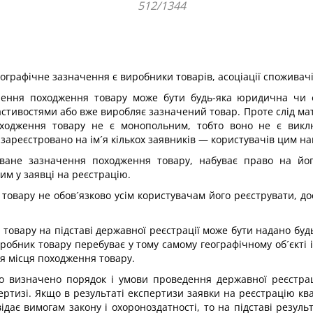
512/1344
еографічне зазначення є виробники товарів, асоціації споживачі
чення походження товару може бути будь-яка юридична чи 
стивостями або вже виробляє зазначений товар. Проте слід мати
походження товару не є монопольним, тобто воно не є вик
зареєстровано на ім´я кількох заявників — користувачів цим н
коване зазначення походження товару, набуває право на й
м у заявці на реєстрацію.
вару не обов´язково усім користувачам його реєструвати, досит
вару на підставі державної реєстрації може бути надано будь
робник товару перебуває у тому самому географічному об´єкті 
я місця походження товару.
о визначено порядок і умови проведення державної реєстрац
пертизі. Якщо в результаті експертизи заявки на реєстрацію к
ідає вимогам закону і охороноздатності, то на підставі резул