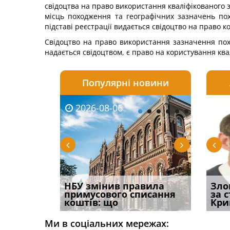
свідоцтва на право використання кваліфікованого 
місць походження та географічних зазначень по
підставі реєстрації видається свідоцтво на право
Свідоцтво на право використання зазначення пох
надається свідоцтвом, є право на користування кв
Популярні новини
2026-08-06
2026-08-03
2026-
20
і
НБУ змінив правила
Водії можуть отримати
Якщо с
Зло
способом
примусового списання
компенсацію за
відшк
за 
вих
коштів: що
незаконні дії
наявні
Кри
Ми в соціальних мережах: