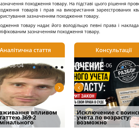
зазначення походження товару. На підставі цього рішення пров
ходження товарів і прав на використання зареєстрованих ква
 користування зазначенням походження товару.
одження товару надає його володільцю певні права і наклада
аліфікованим зазначенням походження товару.
Аналітична стаття
Консультації
08-06
26-08-04
2026-08-05
2026-08-06
2026-08-04
2026-08-06
2026-07-30
уд встановив для
вживання впливом
Особливості захисту у
Документи, на яких не
Переоформлення
Исключение с воинс
Восьмий ААС фак
одування шкоди
статтею 369-2
кримінальному
проставляється
відстрочки за іншою
учета по возрасту:
підтвердив, що 
с
мінального
провадженні: я
апостиль: пер
підставою: нов
возможно
може скас