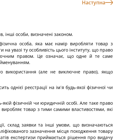
Наступна
в, інші особи, визначені законом.
фізична особа, яка має намір виробляти товар з
 на увазі ту особливість цього інституту, що право
лючним правом. Це означає, що одне й те саме
айменуванням.
ого використання (але не виключне право), якщо
ь однієї реєстрації на ім´я будь-якої фізичної чи
-якій фізичній чи юридичній особі. Але таке право
і виробляє товар з тими самими властивостями, які
ії, склад заявки та інші умови, що визначаються
валіфікованого зазначення місця походження товару
ьтатів експертизи приймається рішення про видачу