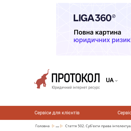
UA
Сервіси для клієнтів
Серві
...
Головна
Стаття 502. Суб'єкти права інтелектуа