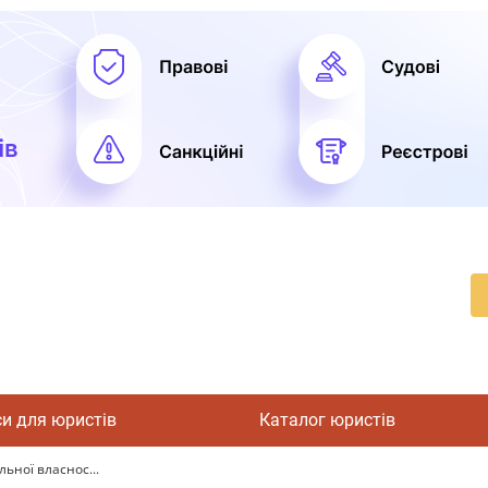
си для юристів
Каталог юристів
льної власнос...