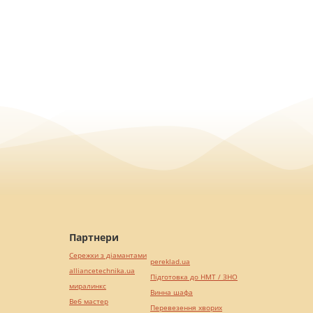
Партнери
Сережки з діамантами
pereklad.ua
alliancetechnika.ua
Підготовка до НМТ / ЗНО
миралинкс
Винна шафа
Веб мастер
Перевезення хворих