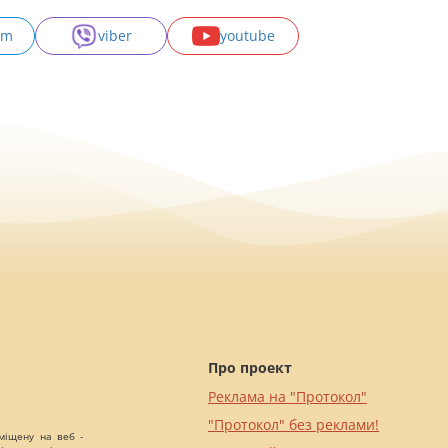
am
viber
youtube
Про проект
Реклама на "Протокол"
"Протокол" без реклами!
міщену на веб -