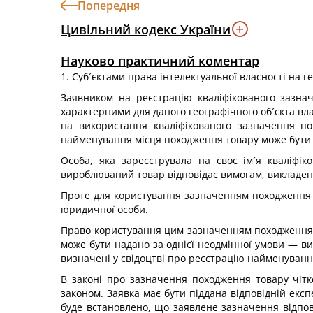
Попередня
Цивільний кодекс України
Науково практичний коментар
1. Суб´єктами права інтелектуальної власності на г
Заявником на реєстрацію кваліфікованого зазна
характерними для даного географічного об´єкта вла
на використання кваліфікованого зазначення 
найменування місця походження товару може бути 
Особа, яка зареєструвала на своє ім´я кваліфі
вироблюваний товар відповідає вимогам, викладени
Проте для користування зазначенням походження то
юридичної особи.
Право користування цим зазначенням походження то
може бути надано за однієї неодмінної умови — ви
визначені у свідоцтві про реєстрацію найменуванн
В законі про зазначення походження товару чітк
законом. Заявка має бути піддана відповідній екс
буде встановлено, що заявлене зазначення відпов