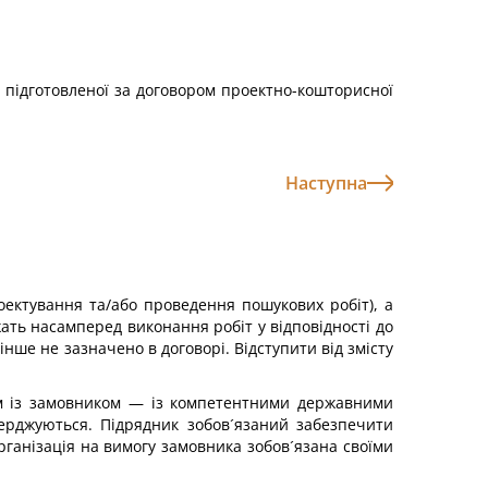
і підготовленої за договором проектно-кошторисної
Наступна
оектування та/або проведення пошукових робіт), а
жать насамперед виконання робіт у відповідності до
нше не зазначено в договорі. Відступити від змісту
зом із замовником — із компетентними державними
верджуються. Підрядник зобов´язаний забезпечити
організація на вимогу замовника зобов´язана своїми