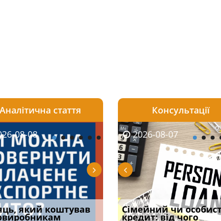
Аналітична стаття
Консультації
08-06
26-08-08
2026-08-05
2026-08-06
2026-08-07
2026-08-07
2026-07-30
уд встановив для
яць, який коштував
Чи потрібна ФОП
Документи, на яких не
Огляд практики ВС від
Сімейний чи особис
Восьмий ААС фак
одування шкоди
овиробникам
печатка у 2026 році:
проставляється
Ростислава Кравця, що
кредит: від чого
підтвердив, що 