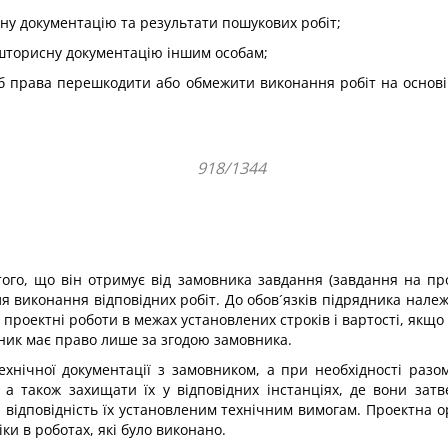
ну документацію та результати пошукових робіт;
ошторисну документацію іншим особам;
сіб права перешкодити або обмежити виконання робіт на основ
918/1344
ого, що він отримує від замовника завдання (завдання на пр
ля виконання відповідних робіт. До обов´язків підрядника нале
проектні роботи в межах установлених строків і вартості, якщо і
ник має право лише за згодою замовника.
ехнічної документації з замовником, а при необхідності ра
а також захищати їх у відповідних інстанціях, де вони зат
т, відповідність їх установленим технічним вимогам. Проектна 
іки в роботах, які було виконано.