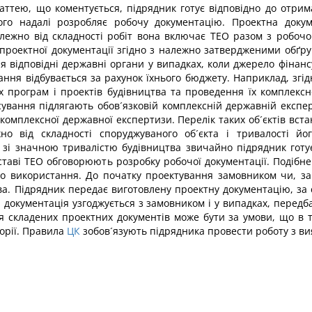
таттею, що коментується, підрядник готує відповідно до отри
кого надалі розробляє робочу документацію. Проектна доку
Залежно від складності робіт вона включає ТЕО разом з робоч
 проектної документації згідно з належно затвердженими обґру
я відповідні державні органи у випадках, коли джерело фіна
ня відбувається за рахунок їхнього бюджету. Наприклад, згідн
 програм і проектів будівництва та проведення їх комплексн
вання підлягають обов´язковій комплексній державній експерт
 комплексної державної експертизи. Перелік таких об´єктів вс
жно від складності споруджуваного об´єкта і тривалості й
в зі значною тривалістю будівництва звичайно підрядник готу
ставі ТЕО обговорюють розробку робочої документації. Подібн
го використання. До початку проектування замовником чи, за
а. Підрядник передає виготовлену проектну документацію, за с
а документація узгоджується з замовником і у випадках, пере
я складених проектних документів може бути за умови, що в 
торії. Правила
ЦК
зобов´язують підрядника провести роботу з в