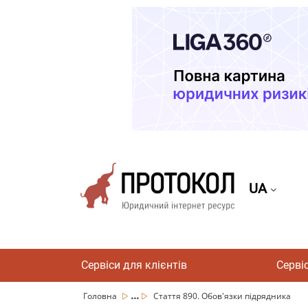
UA
Сервіси для клієнтів
Серві
...
Головна
Стаття 890. Обов'язки підрядника