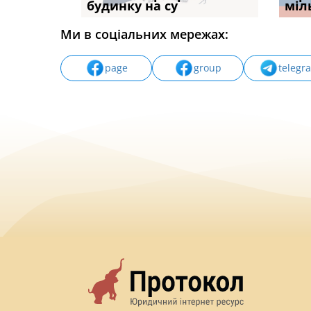
будинку на су
ПРАКТИКИ», АБО ПР
наявні
міл
Ми в соціальних мережах:
page
group
telegr