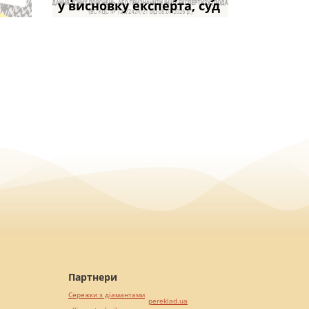
коштів: що
підставою: нов
і не втр
у висновку експерта, суд
частини за ігн
Кримінального
возможно
вказане ма
Партнери
Сережки з діамантами
pereklad.ua