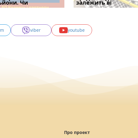
с
ьйони. Чи
правила засто
апостиль: пер
опублі
залежить ві
може скас
am
viber
youtube
Про проект