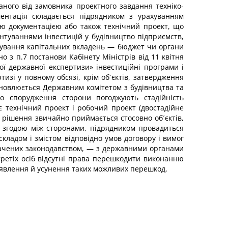
маного від замовника проектного завдання техніко-
ментація складається підрядником з урахуванням
ою документацією або також технічний проект, що
нтуваннями інвестицій у будівництво підприємств,
нсування капітальних вкладень — бюджет чи органи
о з п.7 постанови Кабінету Міністрів від 11 квітня
ої державної експертизи» інвестиційні програми і
изі у повному обсязі, крім об´єктів, затвердження
тановлюється Державним комітетом з будівництва та
ого спорудження сторони погоджують стадійність
є технічний проект і робочий проект (двостадійне
е рішення звичайно приймається стосовно об´єктів,
 згодою між сторонами, підрядником провадиться
кладом і змістом відповідно умов договору і вимог
дбачених законодавством, — з державними органами
третіх осіб відсутні права перешкодити виконанню
иявлення й усунення таких можливих перешкод.