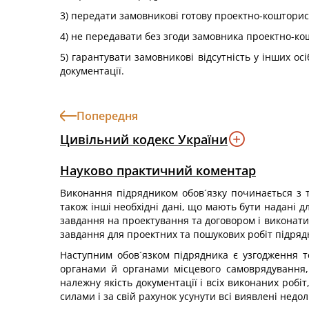
3) передати замовникові готову проектно-кошторис
4) не передавати без згоди замовника проектно-к
5) гарантувати замовникові відсутність у інших о
документації.
Попередня
Цивільний кодекс України
Науково практичний коментар
Виконання підрядником обов´язку починається з т
також інші необхідні дані, що мають бути надані д
завдання на проектування та договором і виконати 
завдання для проектних та пошукових робіт підряд
Наступним обов´язком підрядника є узгодження т
органами й органами місцевого самоврядування, 
належну якість документації і всіх виконаних робі
силами і за свій рахунок усунути всі виявлені недол