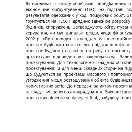
Як випливає із змісту обов´язків, передбачених с
економічне обґрунтування (ТЕО), на підставі я
результатів одержаних у ході пошукових робіт. 
ґрунтується на ТЕО. Підрядник здійснює розробку
будинків, споруджень. Затверджують обґрунтуванн
керування, чи муніципальні влади, якщо фінансуван
2002 р. «Про порядок затвердження інвестиційних
проекти будівництва незалежно від джерел фінансу
проектів будівництва, які не потребують висновку
архітектури відповідно до законодавства. Зале
проектування. Для технологічно складних об´єкті
проектування), а для менш складних сторін на під
що будуються за проектами масового і повторно
узгодження місця розташування об´єкта будівництв
нормативних актів. До передачі за актом проектн
нагляду і місцевого самоврядування. Використанн
проектних рішень на відведеній під забудову тери