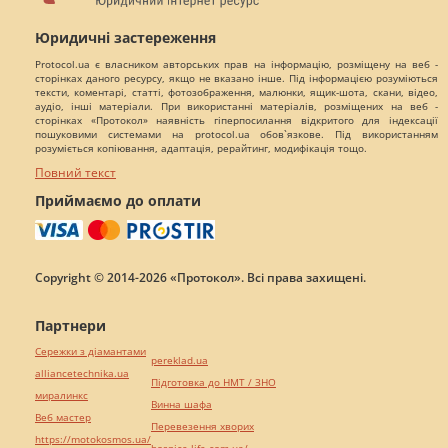
Юридичні застереження
Protocol.ua є власником авторських прав на інформацію, розміщену на веб -
сторінках даного ресурсу, якщо не вказано інше. Під інформацією розуміються
тексти, коментарі, статті, фотозображення, малюнки, ящик-шота, скани, відео,
аудіо, інші матеріали. При використанні матеріалів, розміщених на веб -
сторінках «Протокол» наявність гіперпосилання відкритого для індексації
пошуковими системами на protocol.ua обов`язкове. Під використанням
розуміється копіювання, адаптація, рерайтинг, модифікація тощо.
Повний текст
Приймаємо до оплати
Copyright © 2014-2026 «Протокол». Всі права захищені.
Партнери
Сережки з діамантами
pereklad.ua
alliancetechnika.ua
Підготовка до НМТ / ЗНО
миралинкс
Винна шафа
Веб мастер
Перевезення хворих
https://motokosmos.ua/