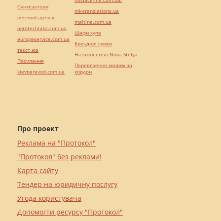
hospice-life.com.ua/
Синтезатори
mk-translations.ua
perevod.agency
maltina.com.ua
agrotechnika.com.ua
Шафи купе
europeservice.com.ua
Брендові сумки
текст юа
Натяжні стелі Nova Stelya
Посилання
Перевезення хворих за
kievperevod.com.ua
кордон
Про проект
Реклама на "Протокол"
"Протокол" без реклами!
Карта сайту
Тендер на юридичну послугу
Угода користувача
Допомогти ресурсу "Протокол"