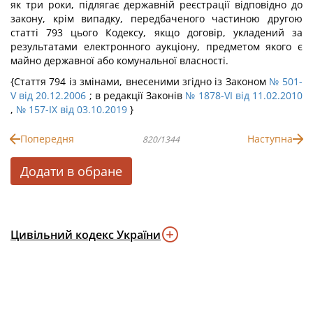
як три роки, підлягає державній реєстрації відповідно до
закону, крім випадку, передбаченого частиною другою
статті 793 цього Кодексу, якщо договір, укладений за
результатами електронного аукціону, предметом якого є
майно державної або комунальної власності.
{Стаття 794 із змінами, внесеними згідно із Законом
№ 501-
V від 20.12.2006
; в редакції Законів
№ 1878-VI від 11.02.2010
,
№ 157-IX від 03.10.2019
}
Попередня
Наступна
820/1344
Додати в обране
Цивільний кодекс України