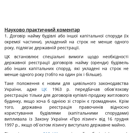
Науково практичний коментар
1. Договір найму будівлі або іншої капітальної споруди (їх
окремої частини), укладений на строк не менше одного
року, підлягає державній реєстрації.
ЦК встановлює спеціальні вимоги щодо необхідності
державної реєстрації договорів найму (оренди) будівель
або інших капітальних споруд, які укладені на строк не
менше одного року (тобто на один рік і більше).
Таке положення є новим для цивільного законодавства
України, адже
ЦК
1963 р. передбачав обов´язкову
реєстрацію тільки для договорів купівлі-продажу житлового
будинку, якщо хоча б однією зі сторін є громадянин. Крім
того, державна реєстрація правочинів відносно
користування будівлями (капітальними спорудами)
випливала із Закону України «Про лізинг» від 16 грудня
1997 р., якщо об´єктом лізингу виступало державне майно.