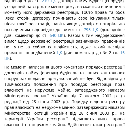
Відповідно до ст.
210
ЦК
договір найму будівлі (споруди),
укладений на строк не менше року, вважається вчиненим з
моменту його державної реєстрації. Тобто права та обов
´язки сторін договору починають своє існування тільки
після такої реєстрації, навіть якщо договір є нотаріально
посвідченим відповідно до вимог ст.
793
ЦК
(докладніше
див. коментар до ст.
640
ЦК
). Разом з тим недодержання
вимог щодо державної реєстрації зазначених правочинів
не тягне за собою їх недійсність, адже такий наслідок
прямо не передбачений
ЦК
(див. коментар до № 2 гл.
16
ЦК
).
На момент написання цього коментаря порядок реєстрації
договорів найму (оренди) будівель та інших капітальних
споруд законодавче врегульований не був. Відповідно до
Тимчасового положення про порядок реєстрації прав
власності на нерухоме майно, затвердженого наказом
Міністерства юстиції України від 7 лютого 2002 р. (в
редакції від 28 січня 2003 р.), Порядку ведення реєстру
прав власності на нерухоме майно, затвердженого наказом
Міністерства юстиції України від 28 січня 2003 р., на
території України реєстрації підлягають лише права
власності на нерухоме майно. Здійснення такої реєстрації