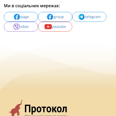
Ми в соціальних мережах:
page
group
telegram
viber
youtube