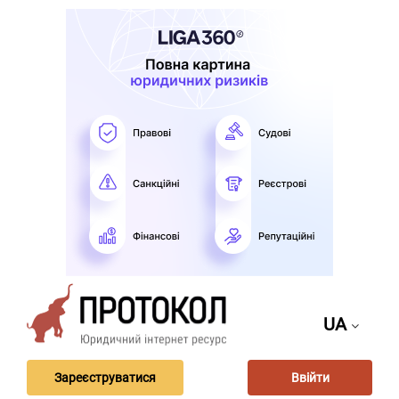
UA
Зареєструватися
Ввійти