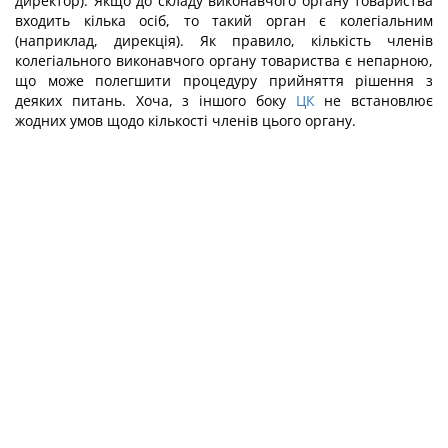
директор). Якщо до складу виконавчого органу товариства
входить кілька осіб, то такий орган є колегіальним
(наприклад, дирекція). Як правило, кількість членів
колегіального виконавчого органу товариства є непарною,
що може полегшити процедуру прийняття рішення з
деяких питань. Хоча, з іншого боку
ЦК
не встановлює
жодних умов щодо кількості членів цього органу.