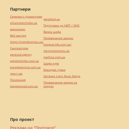
Партнери
Сережки з діамантами
pereklad.ua
alliancetechnika.ua
Підготовка до НМТ / ЗНО
миралинкс
Винна шафа
Веб мастер
Перевезення хворих
https://motokosmos.ua/
hospice-life.com.ua/
Синтезатори
mk-translations.ua
perevod.agency
maltina.com.ua
agrotechnika.com.ua
Шафи купе
europeservice.com.ua
Брендові сумки
текст юа
Натяжні стелі Nova Stelya
Посилання
Перевезення хворих за
kievperevod.com.ua
кордон
Про проект
Реклама на "Протокол"