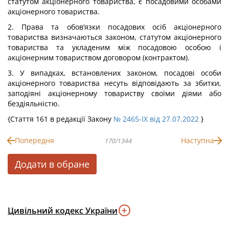
статутом акціонерного товариства, є посадовими особами
акціонерного товариства.
2. Права та обов’язки посадових осіб акціонерного
товариства визначаються законом, статутом акціонерного
товариства та укладеним між посадовою особою і
акціонерним товариством договором (контрактом).
3. У випадках, встановлених законом, посадові особи
акціонерного товариства несуть відповідають за збитки,
заподіяні акціонерному товариству своїми діями або
бездіяльністю.
{Стаття 161 в редакції Закону
№ 2465-IX від 27.07.2022
}
Попередня
Наступна
170/1344
Додати в обране
Цивільний кодекс України