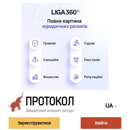
UA
Зареєструватися
Ввійти