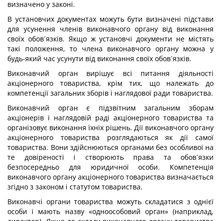
визначено у законі.
В установчих документах можуть бути визначені підстави
для усунення членів виконавчого органу від виконання
своїх обов´язків. Якщо ж установчі документи не містять
такі положення, то члена виконавчого органу можна у
будь-який час усунути від виконання своїх обов´язків.
Виконавчий орган вирішує всі питання діяльності
акціонерного товариства, крім тих, що належать до
компетенції загальних зборів і наглядової ради товариства.
Виконавчий орган є підзвітним загальним зборам
акціонерів і наглядовій раді акціонерного товариства та
організовує виконання їхніх рішень. Дії виконавчого органу
акціонерного товариства розглядаються як дії самої
товариства. Вони здійснюються органами без особливої на
те довіреності і створюють права та обов´язки
безпосередньо для юридичної особи. Компетенція
виконавчого органу акціонерного товариства визначається
згідно з законом і статутом товариства.
Виконавчі органи товариства можуть складатися з однієї
особи і мають назву «одноособовий орган» (наприклад,