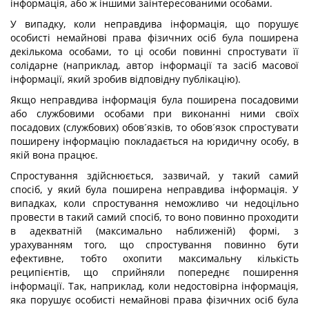
інформація, або ж іншими заінтересованими особами.
У випадку, коли неправдива інформація, що порушує
особисті немайнові права фізичних осіб була поширена
декількома особами, то ці особи повинні спростувати її
солідарне (наприклад, автор інформації та засіб масової
інформації, який зробив відповідну публікацію).
Якщо неправдива інформація була поширена посадовими
або службовими особами при виконанні ними своїх
посадових (службових) обов´язків, то обов´язок спростувати
поширену інформацію покладається на юридичну особу, в
якій вона працює.
Спростування здійснюється, зазвичай, у такий самий
спосіб, у який була поширена неправдива інформація. У
випадках, коли спростування неможливо чи недоцільно
провести в такий самий спосіб, то воно повинно проходити
в адекватній (максимально наближеній) формі, з
урахуванням того, що спростування повинно бути
ефективне, тобто охопити максимальну кількість
реципієнтів, що сприйняли попереднє поширення
інформації. Так, наприклад, коли недостовірна інформація,
яка порушує особисті немайнові права фізичних осіб була