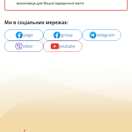
виконавця для Вашої юридичної мети
Ми в соціальних мережах:
page
group
telegram
viber
youtube