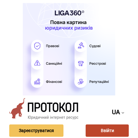
UA
Зареєструватися
Ввійти