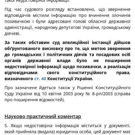
такої недостовірної інформації.
Під час судового розгляду встановлено, що звернення
відповідачів містили інформацію про вчинення злочинів
позивачкою і були адресовані голові обласної державної
адміністрації, народному депутатові України, громадському
діячеві.
За таких обставин суд апеляційної інстанції дійшов
обґрунтованого висновку про те, що метою звернення
до громадських і політичних діячів та посадових осіб
органів державної влади було не поширення
недостовірної інформації щодо позивачки, а реалізація
відповідачами свого конституційного права,
визначеного
ст. 40
Конституції України.
Про зазначене йдеться також у Рішенні Конституційного
Суду України від 10 квітня 2003 року № 8-рп/2003 (справа
про поширення відомостей).
Науково практичний коментар
5. Якщо недостовірна інформація міститься у документі,
який прийняла (видала) юридична особа, цей документ має