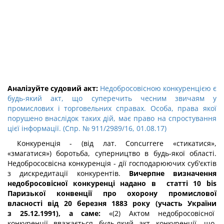
Аналізуйте судовий акт:
Недобросовісною конкуренцією є
будь-який акт, що суперечить чесним звичаям у
промислових і торговельних справах. Особа, права якої
порушено внаслідок таких дій, має право на спростування
цієї інформації. (Спр. № 911/2989/16, 01.08.17)
Конкуренція - (від лат. Concurrere «стикатися»,
«змагатися») боротьба, суперництво в будь-якої області.
Недобрососвісна конкуренція - дії господарюючих суб'єктів
з дискредитації конкурентів.
Вичерпне визначення
недобросовісної конкуренці надано в статті 10 bis
Паризької конвенції про охорону промислової
власності від 20 березня 1883 року (участь України
з 25.12.1991), а саме:
«(2) Актом недобросовісної
конкуренції вважається будь-який акт конкуренції, що