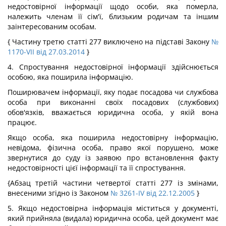
недостовірної інформації щодо особи, яка померла,
належить членам її сім'ї, близьким родичам та іншим
заінтересованим особам.
{ Частину третю статті 277 виключено на підставі Закону
№
1170-VII від 27.03.2014
}
4. Спростування недостовірної інформації здійснюється
особою, яка поширила інформацію.
Поширювачем інформації, яку подає посадова чи службова
особа при виконанні своїх посадових (службових)
обов'язків, вважається юридична особа, у якій вона
працює.
Якщо особа, яка поширила недостовірну інформацію,
невідома, фізична особа, право якої порушено, може
звернутися до суду із заявою про встановлення факту
недостовірності цієї інформації та її спростування.
{Абзац третій частини четвертої статті 277 із змінами,
внесеними згідно із Законом
№ 3261-IV від 22.12.2005
}
5. Якщо недостовірна інформація міститься у документі,
який прийняла (видала) юридична особа, цей документ має