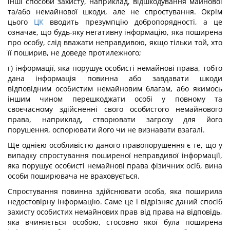
інші способи захисту, наприклад, відшкодування майнової
та/або немайнової шкоди, але не спростування. Окрім
цього
ЦК
вводить презумпцію добропорядності, а це
означає, що будь-яку негативну інформацію, яка поширена
про особу, слід вважати неправдивою, якщо тільки той, хто
її поширив, не доведе протилежного;
г) інформації, яка порушує особисті немайнові права, тобто
дана інформація повинна або завдавати шкоди
відповідним особистим немайновим благам, або якимось
іншим чином перешкоджати особі у повному та
своєчасному здійсненні свого особистого немайнового
права, наприклад, створювати загрозу для його
порушення, оспорювати його чи не визнавати взагалі.
Ще однією особливістю даного правопорушення є те, що у
випадку спростування поширеної неправдивої інформації,
яка порушує особисті немайнові права фізичних осіб, вина
особи поширювача не враховується.
Спростування повинна здійснювати особа, яка поширила
недостовірну інформацію. Саме це і відрізняє даний спосіб
захисту особистих немайнових прав від права на відповідь,
яка вчиняється особою, стосовно якої була поширена