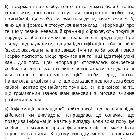
б) інформації про особу, тобто з якої можна було б точно
встановити, що вона стосується конкретної особи, чи,
принаймні, ця особа включається до вузького кола осіб,
яких ця інформація стосується (наприклад, інформація про
те, що у певній невеликій крамниці обраховують покупців
порушує особисті немайнові права всіх її продавців). При
цьому слід зауважити, що для ідентифікації особи не обов
´язково вказувати на її прізвище, ім´я та по батькові, номер
і серію паспорта, місце проживання та інші ідентифікуючі
дані. Для того, щоб інформація стосувалась конкретної
особи, потрібно вказати лише певні ознаки, які достатні
для точного виокремлення цієї особи серед інших.
Наприклад, вказівка на те, що фельдшер певного села бере
хабарі, ідентифікує набагато точніше, аніж вказівка на те,
що громадянин Іванов Іван Іванович з Москви вчинив
розбійний напад;
в) інформації неправдивої, тобто такої, що не відповідає
дійсності чи викладена неправдиво. Це означає, що
правдива інформація, навіть у випадку, коли вона порушує
особисті немайнові права фізичних осіб, не може бути
спростована ними. В цьому випадку можна застосувати