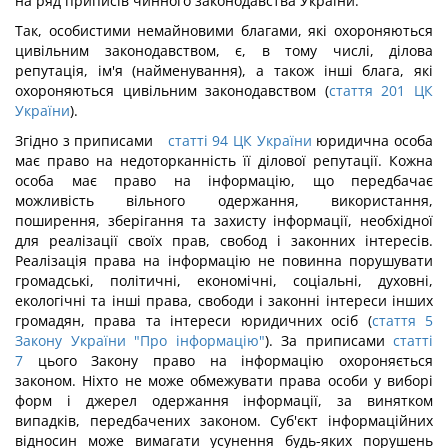
на ряд приписів чинного законодавства України.
Так, особистими немайновими благами, які охороняються
цивільним законодавством, є, в тому числі, ділова
репутація, ім'я (найменування), а також інші блага, які
охороняються цивільним законодавством (
стаття 201 ЦК
України
).
Згідно з приписами
статті 94 ЦК України
юридична особа
має право на недоторканність її ділової репутації. Кожна
особа має право на інформацію, що передбачає
можливість вільного одержання, використання,
поширення, зберігання та захисту інформації, необхідної
для реалізації своїх прав, свобод і законних інтересів.
Реалізація права на інформацію не повинна порушувати
громадські, політичні, економічні, соціальні, духовні,
екологічні та інші права, свободи і законні інтереси інших
громадян, права та інтереси юридичних осіб (
стаття 5
Закону України "Про інформацію"
). За приписами
статті
7
цього Закону право на інформацію охороняється
законом. Ніхто не може обмежувати права особи у виборі
форм і джерел одержання інформації, за винятком
випадків, передбачених законом. Суб'єкт інформаційних
відносин може вимагати усунення будь-яких порушень