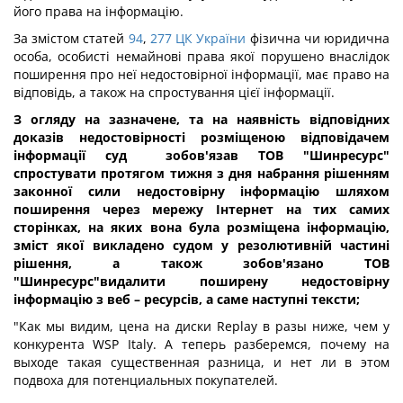
його права на інформацію.
За змістом статей
94
,
277 ЦК України
фізична чи юридична
особа, особисті немайнові права якої порушено внаслідок
поширення про неї недостовірної інформації, має право на
відповідь, а також на спростування цієї інформації.
З огляду на зазначене, та на наявність відповідних
доказів недостовірності розміщеною відповідачем
інформації суд
зобов'язав ТОВ "Шинресурс"
спростувати протягом тижня з дня набрання рішенням
законної сили недостовірну інформацію шляхом
поширення через мережу Інтернет на тих самих
сторінках, на яких вона була розміщена інформацію,
зміст якої викладено судом у резолютивній частині
рішення, а також зобов'язано ТОВ
"Шинресурс"видалити поширену недостовірну
інформацію з веб – ресурсів, а саме наступні тексти;
"Как мы видим, цена на диски Replay в разы ниже, чем у
конкурента WSP Italy. А теперь разберемся, почему на
выходе такая существенная разница, и нет ли в этом
подвоха для потенциальных покупателей.