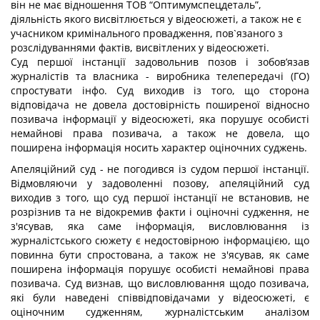
він не має відношення ТОВ “Оптимумспецдеталь”,
діяльність якого висвітлюється у відеосюжеті, а також не є
учасником кримінального провадження, пов`язаного з
розслідуваннями фактів, висвітлених у відеосюжеті.
Суд першої інстанції задовольнив позов і зобов’язав
журналістів та власника - виробника телепередачі (ГО)
спростувати інфо. Суд виходив із того, що сторона
відповідача не довела достовірність поширеної відносно
позивача інформації у відеосюжеті, яка порушує особисті
немайнові права позивача, а також не довела, що
поширена інформація носить характер оціночних суджень.
Апеляційний суд - не погодився із судом першої інстанції.
Відмовляючи у задоволенні позову, апеляційний суд
виходив з того, що суд першої інстанції не встановив, не
розрізнив та не відокремив факти і оціночні судження, не
з'ясував, яка саме інформація, висловлювання із
журналістського сюжету є недостовірною інформацією, що
повинна бути спростована, а також не з'ясував, як саме
поширена інформація порушує особисті немайнові права
позивача. Суд визнав, що висловлювання щодо позивача,
які були наведені співвідповідачами у відеосюжеті, є
оціночним судженням, журналістським аналізом