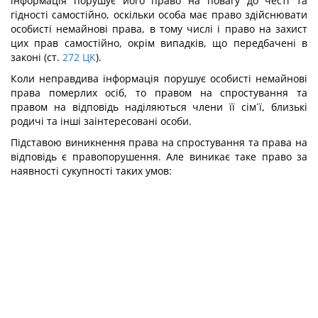
інформація порушує його право на повагу до честі та
гідності самостійно, оскільки особа має право здійснювати
особисті немайнові права, в тому числі і право на захист
цих прав самостійно, окрім випадків, що передбачені в
законі (ст.
272
ЦК
).
Коли неправдива інформація порушує особисті немайнові
права померлих осіб, то правом на спростування та
правом на відповідь наділяються члени її сім´ї, близькі
родичі та інші заінтересовані особи.
Підставою виникнення права на спростування та права на
відповідь є правопорушення. Але виникає таке право за
наявності сукупності таких умов: