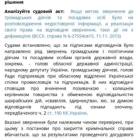
рішення
Аналізуйте судовий акт:
Якщо метою звернення до
громадських діячів та посадових осіб було не
розповсюдження не
достовірної інформації, а реалізація
свого права на відповідне звернення, таки дії не є
дифамацією (ВССУ, справа N 6-27554св15, 11.11. 2015)
Судами встановлено, що за підписами відповідачів було
направлено ряд звернень громадським і політичним
діячам та посадовим особам органів державної влади,
зокрема, - голові обласної державної адміністрації,
народному депутату України, громадському діячеві, голові
Ради підприємців при обласному відділенні Української
спілки промисловців та підприємців. В них відповідачі
сповіщав про вчинення позивачкою - колишнім
керівником товариства з обмеженою відповідальністю
шахрайських дій, «свавілля, здирництва», які, за думкою
відповідачів підпадають під ознаки злочину,
передбаченого ч. 2
ст. 190 КК України
.
Вказані звернення були належним чином перевірені, при
цьому з постанови про закриття кримінальної справи
вбачається, що за результатами проведеного досудового