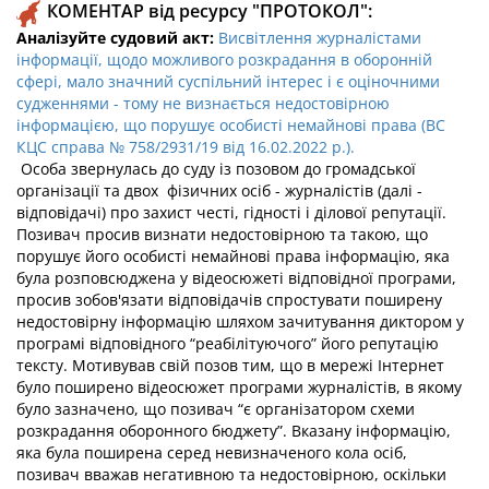
КОМЕНТАР від ресурсу "ПРОТОКОЛ":
Аналізуйте судовий акт:
Висвітлення журналістами
інформації, щодо можливого розкрадання в оборонній
сфері, мало значний суспільний інтерес і є оціночними
судженнями - тому не визнається недостовірною
інформацією, що порушує особисті немайнові права (ВС
КЦС справа № 758/2931/19 від 16.02.2022 р.).
Особа звернулась до суду із позовом до громадської
організації та двох фізичних осіб - журналістів (далі -
відповідачі) про захист честі, гідності і ділової репутації.
Позивач просив визнати недостовірною та такою, що
порушує його особисті немайнові права інформацію, яка
була розповсюджена у відеосюжеті відповідної програми,
просив зобов'язати відповідачів спростувати поширену
недостовірну інформацію шляхом зачитування диктором у
програмі відповідного “реабілітуючого” його репутацію
тексту. Мотивував свій позов тим, що в мережі Інтернет
було поширено відеосюжет програми журналістів, в якому
було зазначено, що позивач “є організатором схеми
розкрадання оборонного бюджету”. Вказану інформацію,
яка була поширена серед невизначеного кола осіб,
позивач вважав негативною та недостовірною, оскільки