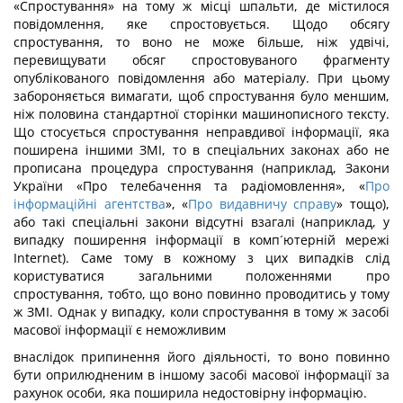
«Спростування» на тому ж місці шпальти, де містилося
повідомлення, яке спростовується. Щодо обсягу
спростування, то воно не може більше, ніж удвічі,
перевищувати обсяг спростовуваного фрагменту
опублікованого повідомлення або матеріалу. При цьому
забороняється вимагати, щоб спростування було меншим,
ніж половина стандартної сторінки машинописного тексту.
Що стосується спростування неправдивої інформації, яка
поширена іншими ЗМІ, то в спеціальних законах або не
прописана процедура спростування (наприклад, Закони
України «Про телебачення та радіомовлення», «
Про
інформаційні агентства
», «
Про видавничу справу
» тощо),
або такі спеціальні закони відсутні взагалі (наприклад, у
випадку поширення інформації в комп´ютерній мережі
Internet). Саме тому в кожному з цих випадків слід
користуватися загальними положеннями про
спростування, тобто, що воно повинно проводитись у тому
ж ЗМІ. Однак у випадку, коли спростування в тому ж засобі
масової інформації є неможливим
внаслідок припинення його діяльності, то воно повинно
бути оприлюдненим в іншому засобі масової інформації за
рахунок особи, яка поширила недостовірну інформацію.