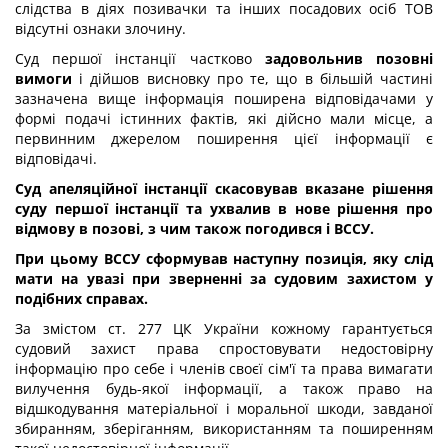
слідства в діях позивачки та інших посадових осіб ТОВ
відсутні ознаки злочину.
Суд першої інстанції частково
задовольнив позовні
вимоги
і дійшов висновку про те, що в більшій частині
зазначена вище інформація поширена відповідачами у
формі подачі істинних фактів, які дійсно мали місце, а
первинним джерелом поширення цієї інформації є
відповідачі.
Суд апеляційної інстанції скасовував вказане рішення
суду першої інстанції та ухвалив в нове рішення про
відмову в позові, з чим також погодився і ВССУ.
При цьому ВССУ сформував наступну позиція, яку слід
мати на увазі при зверненні за судовим захистом у
подібних справах.
За змістом ст. 277 ЦК України кожному гарантується
судовий захист права спростовувати недостовірну
інформацію про себе і членів своєї сім'ї та права вимагати
вилучення будь-якої інформації, а також право на
відшкодування матеріальної і моральної шкоди, завданої
збиранням, зберіганням, використанням та поширенням