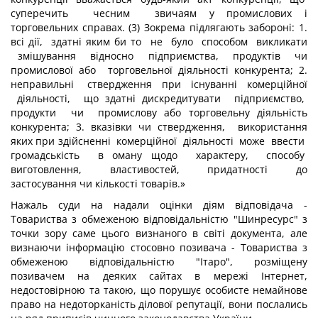
суперечить чесним звичаям у промислових і
торговельних справах. (3) Зокрема підлягають забороні: 1.
всі дії, здатні яким би то не було способом викликати
змішування відносно підприємства, продуктів чи
промислової або торговельної діяльності конкурента; 2.
неправильні ствердження при існуванні комерційної
діяльності, що здатні дискредитувати підприємство,
продукти чи промислову або торговельну діяльність
конкурента; 3. вказівки чи ствердження, використання
яких при здійсненні комерційної діяльності може ввести
громадськість в оману щодо характеру, способу
виготовлення, властивостей, придатності до
застосування чи кількості товарів.»
Нажаль суди на надали оцінки діям відповідача -
Товариства з обмеженою відповідальністю "Шинресурс" з
точки зору саме цього визнаного в світі документа, але
визнаючи інформацію стосовно позивача - Товариства з
обмеженою відповідальністю "Ітаро", розміщену
позивачем на деяких сайтах в мережі Інтернет,
недостовірною та такою, що порушує особисте немайнове
право на недоторканість ділової репутації, вони послались