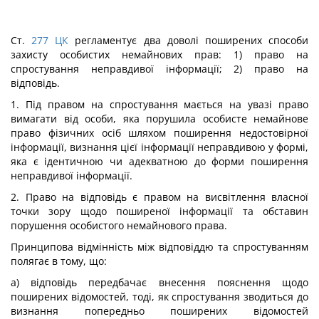
Ст.
277
ЦК
регламентує два доволі поширених способи
захисту особистих немайнових прав: 1) право на
спростування неправдивої інформації; 2) право на
відповідь.
1. Під правом на спростування мається на увазі право
вимагати від особи, яка порушила особисте немайнове
право фізичних осіб шляхом поширення недостовірної
інформації, визнання цієї інформації неправдивою у формі,
яка є ідентичною чи адекватною до форми поширення
неправдивої інформації.
2. Право на відповідь є правом на висвітлення власної
точки зору щодо поширеної інформації та обставин
порушення особистого немайнового права.
Принципова відмінність між відповіддю та спростуванням
полягає в тому, що:
а) відповідь передбачає внесення пояснення щодо
поширених відомостей, тоді, як спростування зводиться до
визнання попередньо поширених відомостей