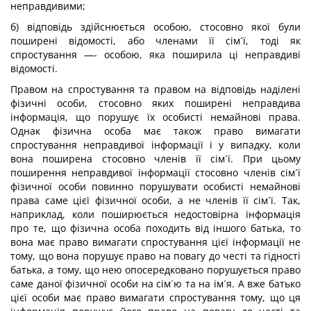
неправдивими;
б) відповідь здійснюється особою, стосовно якої були
поширені відомості, або членами її сім´ї, тоді як
спростування —- особою, яка поширила ці неправдиві
відомості.
Правом на спростування та правом на відповідь наділені
фізичні особи, стосовно яких поширені неправдива
інформація, що порушує їх особисті немайнові права.
Однак фізична особа має також право вимагати
спростування неправдивої інформації і у випадку, коли
вона поширена стосовно членів її сім´ї. При цьому
поширення неправдивої інформації стосовно членів сім´ї
фізичної особи повинно порушувати особисті немайнові
права саме цієї фізичної особи, а не членів її сім´ї. Так,
наприклад, коли поширюється недостовірна інформація
про те, що фізична особа походить від іншого батька, то
вона має право вимагати спростування цієї інформації не
тому, що вона порушує право на повагу до честі та гідності
батька, а тому, що нею опосередковано порушується право
саме даної фізичної особи на сім´ю та на ім´я. А вже батько
цієї особи має право вимагати спростування тому, що ця