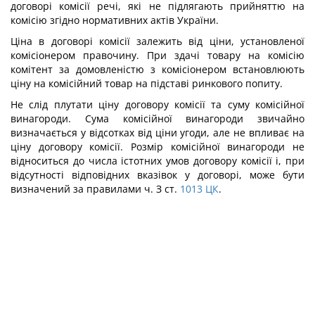
договорі комісії речі, які не підлягають прийняттю на
комісію згідно нормативних актів України.
Ціна в договорі комісії залежить від ціни, установленої
комісіонером правочину. При здачі товару на комісію
комітент за домовленістю з комісіонером встановлюють
ціну на комісійний товар на підставі ринкового попиту.
Не слід плутати ціну договору комісії та суму комісійної
винагороди. Сума комісійної винагороди звичайно
визначається у відсотках від ціни угоди, але не впливає на
ціну договору комісії. Розмір комісійної винагороди не
відноситься до числа істотних умов договору комісії і, при
відсутності відповідних вказівок у договорі, може бути
визначений за правилами ч. З ст.
1013
ЦК
.