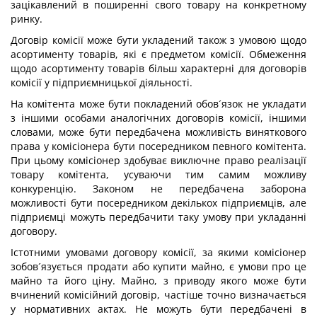
зацікавлений в поширенні свого товару на конкретному
ринку.
Договір комісії може бути укладений також з умовою щодо
асортименту товарів, які є предметом комісії. Обмеження
щодо асортименту товарів більш характерні для договорів
комісії у підприємницької діяльності.
На комітента може бути покладений обов´язок не укладати
з іншими особами аналогічних договорів комісії, іншими
словами, може бути передбачена можливість виняткового
права у комісіонера бути посередником певного комітента.
При цьому комісіонер здобуває виключне право реалізації
товару комітента, усуваючи тим самим можливу
конкуренцію. Законом не передбачена заборона
можливості бути посередником декількох підприємців, але
підприємці можуть передбачити таку умову при укладанні
договору.
Істотними умовами договору комісії, за якими комісіонер
зобов´язується продати або купити майно, є умови про це
майно та його ціну. Майно, з приводу якого може бути
вчинений комісійний договір, частіше точно визначається
у нормативних актах. Не можуть бути передбачені в