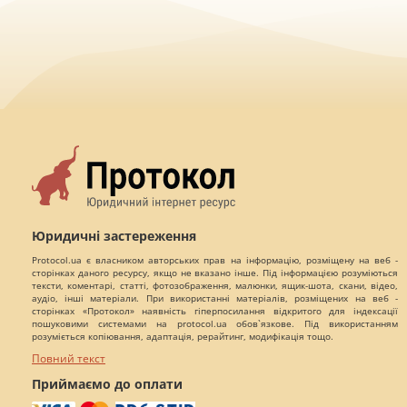
Юридичні застереження
Protocol.ua є власником авторських прав на інформацію, розміщену на веб -
сторінках даного ресурсу, якщо не вказано інше. Під інформацією розуміються
тексти, коментарі, статті, фотозображення, малюнки, ящик-шота, скани, відео,
аудіо, інші матеріали. При використанні матеріалів, розміщених на веб -
сторінках «Протокол» наявність гіперпосилання відкритого для індексації
пошуковими системами на protocol.ua обов`язкове. Під використанням
розуміється копіювання, адаптація, рерайтинг, модифікація тощо.
Повний текст
Приймаємо до оплати