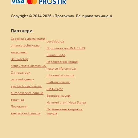
Copyright © 2014-2026 «Протокол». Всі права захищені.
Партнери
Сережки з діамантами
pereklad.ua
alliancetechnika.ua
Підготовка до НМТ / ЗНО
миралинкс
Винна шафа
Веб мастер
Перевезення хворих
https://motokosmos.ua/
hospice-life.com.ua/
Синтезатори
mk-translations.ua
perevod.agency
maltina.com.ua
agrotechnika.com.ua
Шафи купе
europeservice.com.ua
Брендові сумки
текст юа
Натяжні стелі Nova Stelya
Посилання
Перевезення хворих за
kievperevod.com.ua
кордон