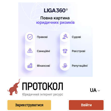
UA
Зареєструватися
Ввійти