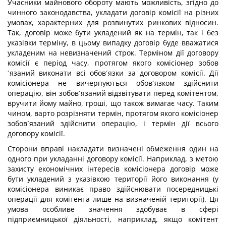
Учасники майнового обороту мають можливість, згідно до
чинного законодавства, укладати договір комісії на різних
умовах, характерних для розвинутих ринкових відносин.
Так, договір може бути укладений як на термін, так і без
указівки терміну, в цьому випадку договір буде вважатися
укладеним на невизначений строк. Терміном дії договору
комісії є період часу, протягом якого комісіонер зобов
´язаний виконати всі обов´язки за договором комісії. Дії
комісіонера не вичерпуються обов´язком здійснити
операцію, він зобов´язаний відзвітувати перед комітентом,
вручити йому майно, гроші, що також вимагає часу. Таким
чином, варто розрізняти термін, протягом якого комісіонер
зобов´язаний здійснити операцію, і термін дії всього
договору комісії.
Сторони вправі накладати визначені обмеження один на
одного при укладанні договору комісії. Наприклад, з метою
захисту економічних інтересів комісіонера договір може
бути укладений з указівкою території його виконання (у
комісіонера виникає право здійснювати посередницькі
операції для комітента лише на визначеній території). Ця
умова особливе значення здобуває в сфері
підприємницької діяльності, наприклад, якщо комітент