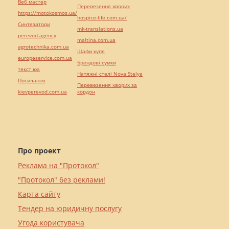
Веб мастер
Перевезення хворих
https://motokosmos.ua/
hospice-life.com.ua/
Синтезатори
mk-translations.ua
perevod.agency
maltina.com.ua
agrotechnika.com.ua
Шафи купе
europeservice.com.ua
Брендові сумки
текст юа
Натяжні стелі Nova Stelya
Посилання
Перевезення хворих за
kievperevod.com.ua
кордон
Про проект
Реклама на "Протокол"
"Протокол" без реклами!
Карта сайту
Тендер на юридичну послугу
Угода користувача