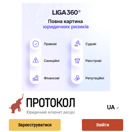
UA
Зареєструватися
Ввійти