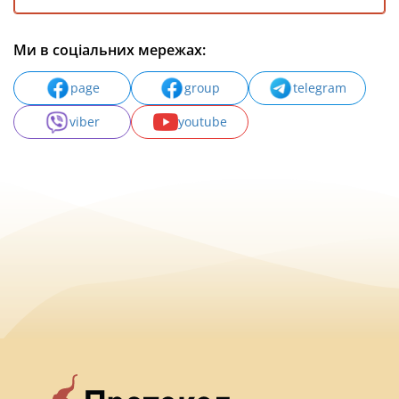
Ми в соціальних мережах:
page
group
telegram
viber
youtube