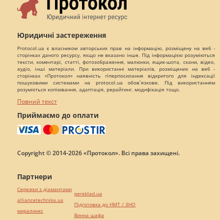
Юридичні застереження
Protocol.ua є власником авторських прав на інформацію, розміщену на веб -
сторінках даного ресурсу, якщо не вказано інше. Під інформацією розуміються
тексти, коментарі, статті, фотозображення, малюнки, ящик-шота, скани, відео,
аудіо, інші матеріали. При використанні матеріалів, розміщених на веб -
сторінках «Протокол» наявність гіперпосилання відкритого для індексації
пошуковими системами на protocol.ua обов`язкове. Під використанням
розуміється копіювання, адаптація, рерайтинг, модифікація тощо.
Повний текст
Приймаємо до оплати
Copyright © 2014-2026 «Протокол». Всі права захищені.
Партнери
Сережки з діамантами
pereklad.ua
alliancetechnika.ua
Підготовка до НМТ / ЗНО
миралинкс
Винна шафа