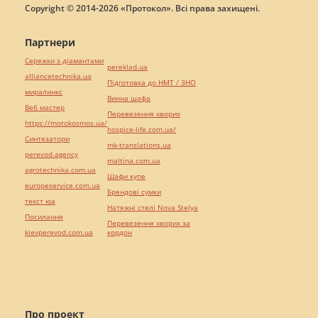
Copyright © 2014-2026 «Протокол». Всі права захищені.
Партнери
Сережки з діамантами
pereklad.ua
alliancetechnika.ua
Підготовка до НМТ / ЗНО
миралинкс
Винна шафа
Веб мастер
Перевезення хворих
https://motokosmos.ua/
hospice-life.com.ua/
Синтезатори
mk-translations.ua
perevod.agency
maltina.com.ua
agrotechnika.com.ua
Шафи купе
europeservice.com.ua
Брендові сумки
текст юа
Натяжні стелі Nova Stelya
Посилання
Перевезення хворих за
kievperevod.com.ua
кордон
Про проект