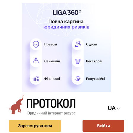
UA
Зареєструватися
Ввійти