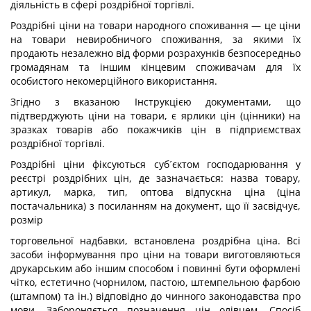
діяльність в сфері роздрібної торгівлі.
Роздрібні ціни на товари народного споживання — це ціни
на товари невиробничого споживання, за якими їх
продають незалежно від форми розрахунків безпосередньо
громадянам та іншим кінцевим споживачам для їх
особистого некомерційного використання.
Згідно з вказаною Інструкцією документами, що
підтверджують ціни на товари, є ярлики цін (цінники) на
зразках товарів або покажчиків цін в підприємствах
роздрібної торгівлі.
Роздрібні ціни фіксуються суб´єктом господарювання у
реєстрі роздрібних цін, де зазначається: назва товару,
артикул, марка, тип, оптова відпускна ціна (ціна
постачальника) з посиланням на документ, що її засвідчує,
розмір
торговельної надбавки, встановлена роздрібна ціна. Всі
засоби інформування про ціни на товари виготовляються
друкарським або іншим способом і повинні бути оформлені
чітко, естетично (чорнилом, пастою, штемпельною фарбою
(штампом) та ін.) відповідно до чинного законодавства про
мови. Забороняється позначення цін олівцем. Спосіб