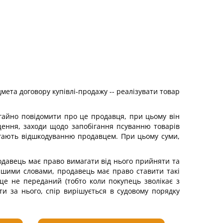
мета договору купівлі-продажу -- реалізувати товар
егайно повідомити про це продавця, при цьому він
іщення, заходи щодо запобігання псуванню товарів
лягають відшкодуванню продавцем. При цьому суми,
одавець має право вимагати від нього прийняти та
Іншими словами, продавець має право ставити такі
ще не переданий (тобто коли покупець зволікає з
и за нього, спір вирішується в судовому порядку