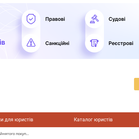
си для юристів
Каталог юристів
йнятого покуп...