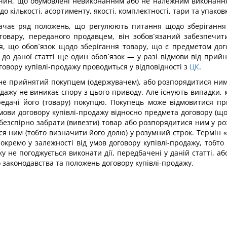
ичин, що обумовлені невиконанням або не належним виконання
 кількості, асортименту, якості, комплектності, тари та упаков
дбачає ряд положень, що регулюють питання щодо зберігання
 товару, переданого продавцем, він зобов´язаний забезпечит
я, що обов´язок щодо зберігання товару, що є предметом дого
 до даної статті ще один обов´язок — у разі відмови від при
вору купівлі-продажу проводиться у відповідності з
ЦК
.
 не прийнятий покупцем (одержувачем), або розпорядитися ним 
одажу не виникає спору з цього приводу. Але існують випадки,
редачі його (товару) покупцю. Покупець може відмовитися пр
ви договору купівлі-продажу відносно предмета договору (щодо
 безспірно забрати (вивезти) товар або розпорядитися ним у р
я ним (тобто визначити його долю) у розумний строк. Термін 
кремо у залежності від умов договору купівлі-продажу, тобто 
жу не погоджується виконати дії, передбачені у даній статті, аб
 законодавства та положень договору купівлі-продажу.