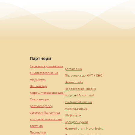
Партнери
Сережки з діамантами
pereklad.ua
alliancetechnika.ua
Підготовка до НМТ / ЗНО
миралинкс
Винна шафа
Веб мастер
Перевезення хворих
https://motokosmos.ua/
hospice-life.com.ua/
Синтезатори
mk-translations.ua
perevod.agency
maltina.com.ua
agrotechnika.com.ua
Шафи купе
europeservice.com.ua
Брендові сумки
текст юа
Натяжні стелі Nova Stelya
Посилання