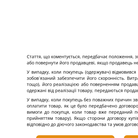
Стаття, що коментується, передбачає положення, зг
або повернути його продавцеві, якщо продавець н
У випадку, коли покупець (одержувач) відмовився
зобов´язаний забезпечити його схоронність. Витр
тощо), його реалізацією або поверненням продавц
одержані від реалізації товару, передаються прод
У випадку, коли покупець без поважних причин зв
оплатити товар, як це було передбачено договоро
вимоги до покупця, коли товар вже переданий по
прийняттям товару). Якщо сторони договору купі
відповідно до діючого законодавства та умов догов