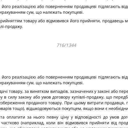
ру, його реалізацією або поверненням продавцеві підлягають 
вирахуванням сум, що належать покупцеві.
з прийняттям товару або відмовився його прийняти, продавець 
влі-продажу.
716/1344
ру, його реалізацією або поверненням продавцеві підлягають 
вирахуванням сум, що належать покупцеві.
дачі товару, за винятком випадків, зазначених у законі або п
у в силу закону або умов договору купівлі-продажу, що перед
езбереження проданого товару. При цьому витрати продавця, п
варів тощо), відшкодовуються покупцем, якщо вони є необхідни
а оплатити за нього певну ціну у відповідності до умов дого
 частково (наприклад, коли він відмовився прийняти від про