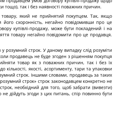
м продавцем умов договору купівлі-продажу щодо
ки тощо), так і без наявності поважних причин.
 товару, який не прийнятий покупцем. Так, якщо
и його схоронність, негайно повідомивши про це
вору купівлі-продажу, може бути покладений і на
йняття товару негайно повідомити про це продавця.
у розумний строк. У даному випадку слід розуміти
 коли продавець не буде згоден з рішенням покупця
ийняти товар як з поважних причин, так і без їх
 кількості, якості, асортименту, тари та упаковки
озумний строк. Іншими словами, продавець за таких
«розумний строк» строк законодавцем конкретно не
строк, необхідний для того, щоб забрати (вивезти)
о не дійдуть згоди з цих питань, спір повинно бути