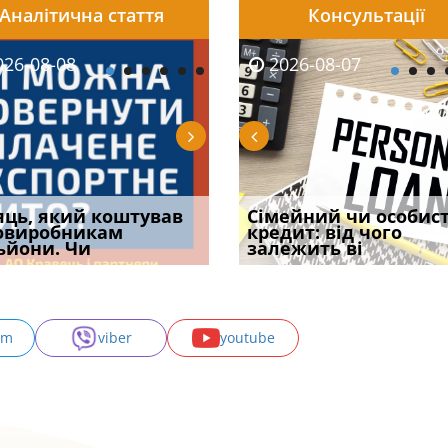
Аналітична стаття
Консультації
08-06
26-08-08
2026-08-05
2026-08-06
2026-08-07
2026-08-07
2026-07-30
уд встановив для
яць, який коштував
Чи потрібна ФОП
Документи, на яких не
Огляд практики ВС від
Сімейний чи особис
Восьмий ААС фак
одування шкоди
овиробникам
печатка у 2026 році:
проставляється
Ростислава Кравця, що
кредит: від чого
підтвердив, що 
с
ьйони. Чи
правила засто
апостиль: пер
опублі
залежить ві
може скас
am
viber
youtube