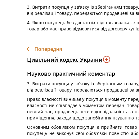
3. Витрати покупця у зв'язку із зберіганням това
від реалізації товару, передаються продавцеві за 
4. Якщо покупець без достатніх підстав зволікає 
товар або має право відмовитися від договору купі
Попередня
Цивільний кодекс України
Науково практичний коментар
3. Витрати покупця у зв´язку із зберіганням това
від реалізації товару, передаються продавцеві за 
Право власності виникає у покупця з моменту пере
власності не співпадає з моментом передачі товар
певний час, продавець несе відповідальність за н
приміщення, заходи щодо запобігання псуванню то
Основним обов´язком покупця є прийняти товар т
покупець не виконує свої обов´язки повністю або