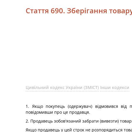
Стаття 690. Зберігання това
Цивільний кодекс України (ЗМІСТ)
Інши кодекси
1. Якщо покупець (одержувач) відмовився від п
повідомивши про це продавця.
2. Продавець зобов'язаний забрати (вивезти) това
Якщо продавець у цей строк не розпорядиться това