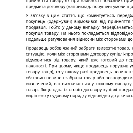
прийняття товару як при наявності поважних пр
предмета договору (наприклад, порушені умови щодо
У зв´язку з цим стаття, що коментується, пере
покупець (одержувач) відмовився від прийняття
продавця. Тобто у даному випадку передбачаєтьс
покупця товару. На нього покладається відповідно
Подальше регулювання відносин між сторонами дого
Продавець зобов´язаний забрати (вивезти) товар,
ситуацію, коли між сторонами договору купівлі-пр
відмовитися від товару, який вже готовий до пе
наявності. При цьому, якщо продавець порушив умо
товару тощо), то у такому разі продавець повинен
обставин повинен забрати товар або розпорядитис
визначений, він визначається у кожному випадку о
товар. Якщо одна із сторін договору купівлі-прода
вирішено у судовому порядку відповідно до діючого