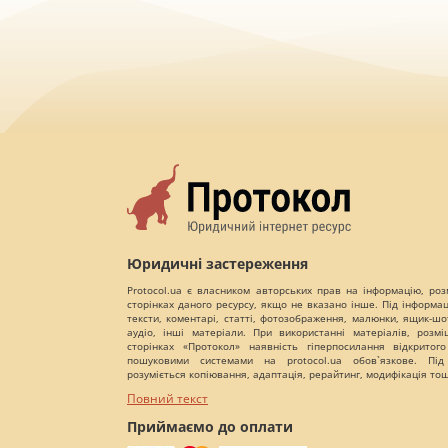
Юридичні застереження
Protocol.ua є власником авторських прав на інформацію, роз
сторінках даного ресурсу, якщо не вказано інше. Під інформа
тексти, коментарі, статті, фотозображення, малюнки, ящик-шот
аудіо, інші матеріали. При використанні матеріалів, розм
сторінках «Протокол» наявність гіперпосилання відкритого
пошуковими системами на protocol.ua обов`язкове. Під
розуміється копіювання, адаптація, рерайтинг, модифікація то
Повний текст
Приймаємо до оплати