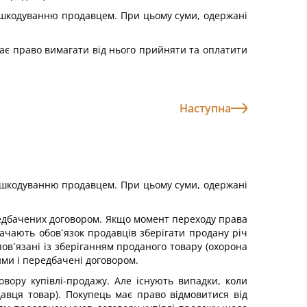
відшкодуванню продавцем. При цьому суми, одержані
має право вимагати від нього прийняти та оплатити
Наступна
відшкодуванню продавцем. При цьому суми, одержані
ередбачених договором. Якщо момент переходу права
бачають обов´язок продавців зберігати продану річ
ов´язані із зберіганням проданого товару (охорона
ми і передбачені договором.
вору купівлі-продажу. Але існують випадки, коли
давця товар). Покупець має право відмовитися від