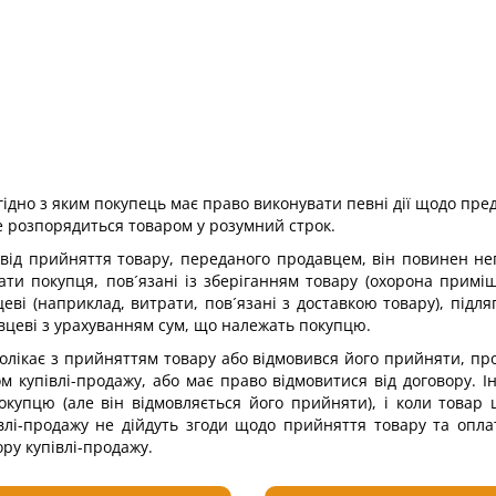
ідно з яким покупець має право виконувати певні дії щодо пред
е розпорядиться товаром у розумний строк.
 від прийняття товару, переданого продавцем, він повинен н
ати покупця, пов´язані із зберіганням товару (охорона прим
еві (наприклад, витрати, пов´язані з доставкою товару), під
авцеві з урахуванням сум, що належать покупцю.
олікає з прийняттям товару або відмовився його прийняти, пр
м купівлі-продажу, або має право відмовитися від договору. 
купцю (але він відмовляється його прийняти), і коли товар 
влі-продажу не дійдуть згоди щодо прийняття товару та оплат
ору купівлі-продажу.