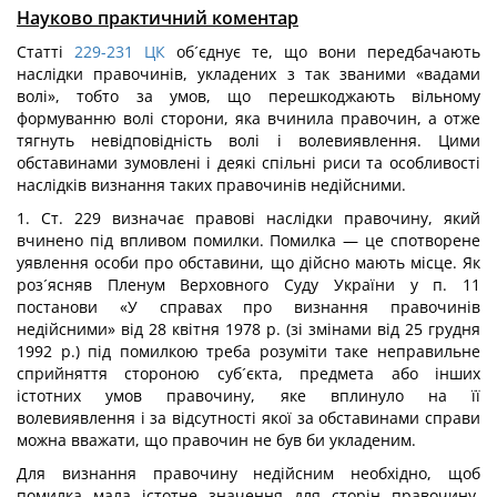
Науково практичний коментар
Статті
229-231
ЦК
об´єднує те, що вони передбачають
наслідки правочинів, укладених з так званими «вадами
волі», тобто за умов, що перешкоджають вільному
формуванню волі сторони, яка вчинила правочин, а отже
тягнуть невідповідність волі і волевиявлення. Цими
обставинами зумовлені і деякі спільні риси та особливості
наслідків визнання таких правочинів недійсними.
1. Ст. 229 визначає правові наслідки правочину, який
вчинено під впливом помилки. Помилка — це спотворене
уявлення особи про обставини, що дійсно мають місце. Як
роз´ясняв Пленум Верховного Суду України у п. 11
постанови «У справах про визнання правочинів
недійсними» від 28 квітня 1978 р. (зі змінами від 25 грудня
1992 р.) під помилкою треба розуміти таке неправильне
сприйняття стороною суб´єкта, предмета або інших
істотних умов правочину, яке вплинуло на її
волевиявлення і за відсутності якої за обставинами справи
можна вважати, що правочин не був би укладеним.
Для визнання правочину недійсним необхідно, щоб
помилка мала істотне значення для сторін правочину.