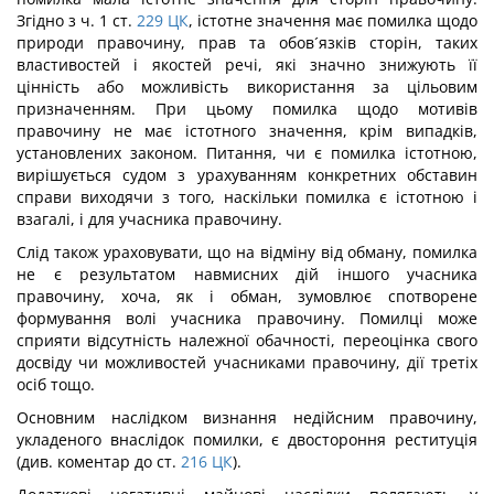
Згідно з ч. 1 ст.
229
ЦК
, істотне значення має помилка щодо
природи правочину, прав та обов´язків сторін, таких
властивостей і якостей речі, які значно знижують її
цінність або можливість використання за цільовим
призначенням. При цьому помилка щодо мотивів
правочину не має істотного значення, крім випадків,
установлених законом. Питання, чи є помилка істотною,
вирішується судом з урахуванням конкретних обставин
справи виходячи з того, наскільки помилка є істотною і
взагалі, і для учасника правочину.
Слід також ураховувати, що на відміну від обману, помилка
не є результатом навмисних дій іншого учасника
правочину, хоча, як і обман, зумовлює спотворене
формування волі учасника правочину. Помилці може
сприяти відсутність належної обачності, переоцінка свого
досвіду чи можливостей учасниками правочину, дії третіх
осіб тощо.
Основним наслідком визнання недійсним правочину,
укладеного внаслідок помилки, є двостороння реституція
(див. коментар до ст.
216
ЦК
).