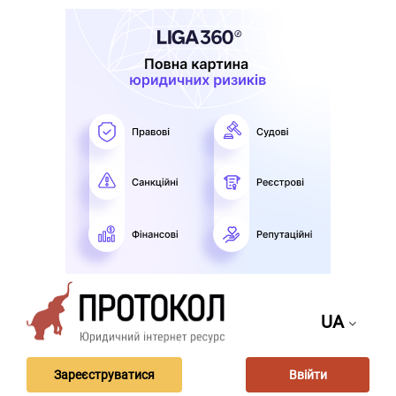
UA
Зареєструватися
Ввійти