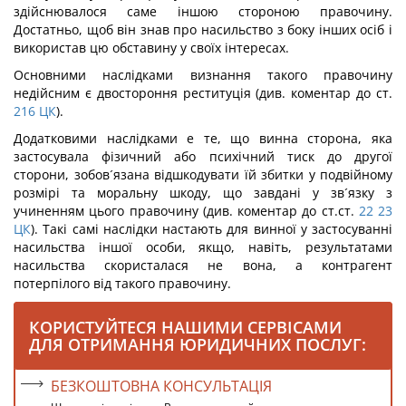
здійснювалося саме іншою стороною правочину.
Достатньо, щоб він знав про насильство з боку інших осіб і
використав цю обставину у своїх інтересах.
Основними наслідками визнання такого правочину
недійсним є двостороння реституція (див. коментар до ст.
216
ЦК
).
Додатковими наслідками е те, що винна сторона, яка
застосувала фізичний або психічний тиск до другої
сторони, зобов´язана відшкодувати їй збитки у подвійному
розмірі та моральну шкоду, що завдані у зв´язку з
учиненням цього правочину (див. коментар до ст.ст.
22
23
ЦК
). Такі самі наслідки настають для винної у застосуванні
насильства іншої особи, якщо, навіть, результатами
насильства скористалася не вона, а контрагент
потерпілого від такого правочину.
КОРИСТУЙТЕСЯ НАШИМИ СЕРВІСАМИ
ДЛЯ ОТРИМАННЯ ЮРИДИЧНИХ ПОСЛУГ:
БЕЗКОШТОВНА КОНСУЛЬТАЦІЯ