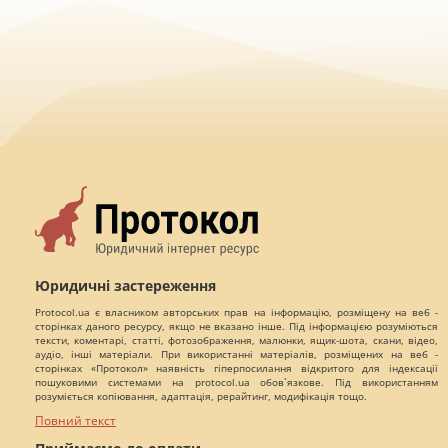
Юридичні застереження
Protocol.ua є власником авторських прав на інформацію, розміщену на веб -
сторінках даного ресурсу, якщо не вказано інше. Під інформацією розуміються
тексти, коментарі, статті, фотозображення, малюнки, ящик-шота, скани, відео,
аудіо, інші матеріали. При використанні матеріалів, розміщених на веб -
сторінках «Протокол» наявність гіперпосилання відкритого для індексації
пошуковими системами на protocol.ua обов`язкове. Під використанням
розуміється копіювання, адаптація, рерайтинг, модифікація тощо.
Повний текст