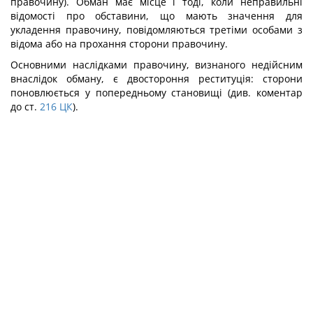
правочину). Обман має місце і тоді, коли неправильні
відомості про обставини, що мають значення для
укладення правочину, повідомляються третіми особами з
відома або на прохання сторони правочину.
Основними наслідками правочину, визнаного недійсним
внаслідок обману, є двостороння реституція: сторони
поновлюється у попередньому становищі (див. коментар
до ст.
216
ЦК
).