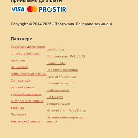
Приймаємо до оплати
Copyright © 2014-2026 «Протокол». Всі права захищені.
Партнери
Сережки з діамантами
pereklad.ua
alliancetechnika.ua
Підготовка до НМТ / ЗНО
миралинкс
Винна шафа
Веб мастер
Перевезення хворих
https://motokosmos.ua/
hospice-life.com.ua/
Синтезатори
mk-translations.ua
perevod.agency
maltina.com.ua
agrotechnika.com.ua
Шафи купе
europeservice.com.ua
Брендові сумки
текст юа
Натяжні стелі Nova Stelya
Посилання
Перевезення хворих за
kievperevod.com.ua
кордон