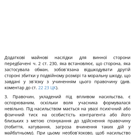
Додаткові майнові наслідки для винної сторони
передбачені ч. 2 ст. 230, яка встановлює, що сторона, яка
застосувала обман, зобов´язана відшкодувати другій
стороні збитки у подвійному розмірі та моральну шкоду, що
завдані у зв´язку з учиненням цього правочину (див.
коментар до ст.
22
23
ЦК
).
3. Правочин, укладений під впливом насильства, є
оспорюваним, оскільки воля учасника формувалася
невільно. Під насильством мається на увазі психічний або
фізичний тиск на особистість контрагента або його
близьких з метою спонукання до здійснення правочину
(побиття, катування, загроза вчинення таких дій у
майбутньому). При цьому необов´язково, щоб насильство