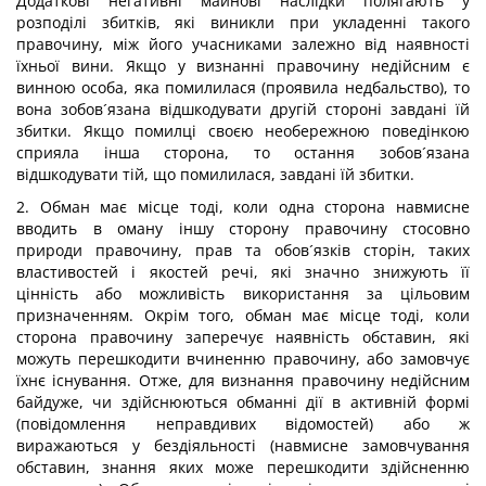
Додаткові негативні майнові наслідки полягають у
розподілі збитків, які виникли при укладенні такого
правочину, між його учасниками залежно від наявності
їхньої вини. Якщо у визнанні правочину недійсним є
винною особа, яка помилилася (проявила недбальство), то
вона зобов´язана відшкодувати другій стороні завдані їй
збитки. Якщо помилці своєю необережною поведінкою
сприяла інша сторона, то остання зобов´язана
відшкодувати тій, що помилилася, завдані їй збитки.
2. Обман має місце тоді, коли одна сторона навмисне
вводить в оману іншу сторону правочину стосовно
природи правочину, прав та обов´язків сторін, таких
властивостей і якостей речі, які значно знижують її
цінність або можливість використання за цільовим
призначенням. Окрім того, обман має місце тоді, коли
сторона правочину заперечує наявність обставин, які
можуть перешкодити вчиненню правочину, або замовчує
їхнє існування. Отже, для визнання правочину недійсним
байдуже, чи здійснюються обманні дії в активній формі
(повідомлення неправдивих відомостей) або ж
виражаються у бездіяльності (навмисне замовчування
обставин, знання яких може перешкодити здійсненню