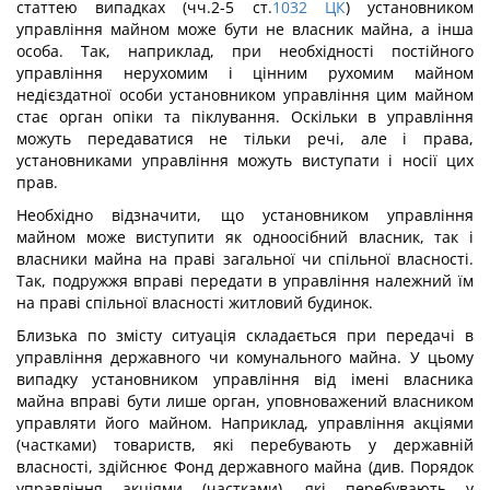
статтею випадках (чч.2-5 ст.
1032
ЦК
) установником
управління майном може бути не власник майна, а інша
особа. Так, наприклад, при необхідності постійного
управління нерухомим і цінним рухомим майном
недієздатної особи установником управління цим майном
стає орган опіки та піклування. Оскільки в управління
можуть передаватися не тільки речі, але і права,
установниками управління можуть виступати і носії цих
прав.
Необхідно відзначити, що установником управління
майном може виступити як одноосібний власник, так і
власники майна на праві загальної чи спільної власності.
Так, подружжя вправі передати в управління належний їм
на праві спільної власності житловий будинок.
Близька по змісту ситуація складається при передачі в
управління державного чи комунального майна. У цьому
випадку установником управління від імені власника
майна вправі бути лише орган, уповноважений власником
управляти його майном. Наприклад, управління акціями
(частками) товариств, які перебувають у державній
власності, здійснює Фонд державного майна (див. Порядок
управління акціями (частками), які перебувають у