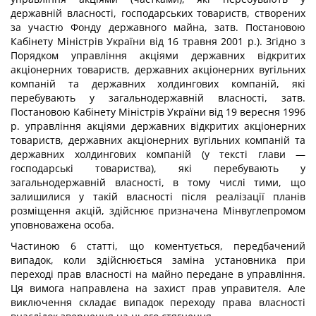
державній власності, господарських товариств, створених
за участю Фонду державного майна, затв. Постановою
Кабінету Міністрів України від 16 травня 2001 p.). Згідно з
Порядком управління акціями державних відкритих
акціонерних товариств, державних акціонерних вугільних
компаній та державних холдингових компаній, які
перебувають у загальнодержавній власності, затв.
Постановою Кабінету Міністрів України від 19 вересня 1996
р. управління акціями державних відкритих акціонерних
товариств, державних акціонерних вугільних компаній та
державних холдингових компаній (у тексті глави —
господарські товариства), які перебувають у
загальнодержавній власності, в тому числі тими, що
залишилися у такій власності після реалізації планів
розміщення акцій, здійснює призначена Мінвуглепромом
уповноважена особа.
Частиною 6 статті, що коментується, передбачений
випадок, коли здійснюється заміна установника при
переході прав власності на майно передане в управління.
Ця вимога направлена на захист прав управителя. Але
виключення складає випадок переходу права власності