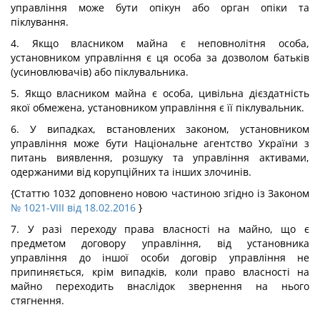
управління може бути опікун або орган опіки та
піклування.
4. Якщо власником майна є неповнолітня особа,
установником управління є ця особа за дозволом батьків
(усиновлювачів) або піклувальника.
5. Якщо власником майна є особа, цивільна дієздатність
якої обмежена, установником управління є її піклувальник.
6. У випадках, встановлених законом, установником
управління може бути Національне агентство України з
питань виявлення, розшуку та управління активами,
одержаними від корупційних та інших злочинів.
{Статтю 1032 доповнено новою частиною згідно із Законом
№ 1021-VIII від 18.02.2016
}
7. У разі переходу права власності на майно, що є
предметом договору управління, від установника
управління до іншої особи договір управління не
припиняється, крім випадків, коли право власності на
майно переходить внаслідок звернення на нього
стягнення.