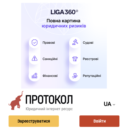
UA
Зареєструватися
Ввійти