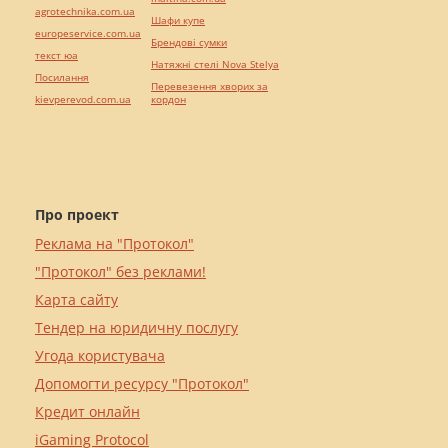
agrotechnika.com.ua
Шафи купе
europeservice.com.ua
Брендові сумки
текст юа
Натяжні стелі Nova Stelya
Посилання
Перевезення хворих за
kievperevod.com.ua
кордон
Про проект
Реклама на "Протокол"
"Протокол" без реклами!
Карта сайту
Тендер на юридичну послугу
Угода користувача
Допомогти ресурсу "Протокол"
Кредит онлайн
iGaming Protocol