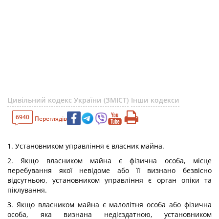
Цивільний кодекс України (ЗМІСТ)
Інши кодекси
6940
Переглядів
1. Установником управління є власник майна.
2. Якщо власником майна є фізична особа, місце
перебування якої невідоме або її визнано безвісно
відсутньою, установником управління є орган опіки та
піклування.
3. Якщо власником майна є малолітня особа або фізична
особа, яка визнана недієздатною, установником