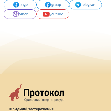
page
group
telegram
viber
youtube
Юридичні застереження