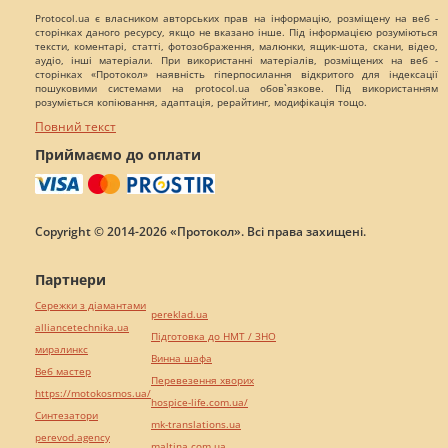
Protocol.ua є власником авторських прав на інформацію, розміщену на веб -
сторінках даного ресурсу, якщо не вказано інше. Під інформацією розуміються
тексти, коментарі, статті, фотозображення, малюнки, ящик-шота, скани, відео,
аудіо, інші матеріали. При використанні матеріалів, розміщених на веб -
сторінках «Протокол» наявність гіперпосилання відкритого для індексації
пошуковими системами на protocol.ua обов`язкове. Під використанням
розуміється копіювання, адаптація, рерайтинг, модифікація тощо.
Повний текст
Приймаємо до оплати
Copyright © 2014-2026 «Протокол». Всі права захищені.
Партнери
Сережки з діамантами
pereklad.ua
alliancetechnika.ua
Підготовка до НМТ / ЗНО
миралинкс
Винна шафа
Веб мастер
Перевезення хворих
https://motokosmos.ua/
hospice-life.com.ua/
Синтезатори
mk-translations.ua
perevod.agency
maltina.com.ua