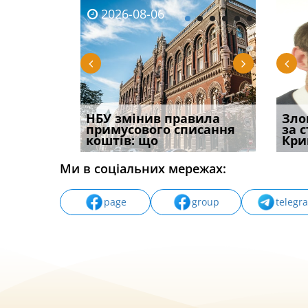
2026-08-06
2026-08-03
2026-
20
 імені та
НБУ змінив правила
Водії можуть отримати
Правом
Зло
ваного до
примусового списання
компенсацію за
ефект
за 
коштів: що
незаконні дії
захист
Кри
Ми в соціальних мережах:
page
group
telegr