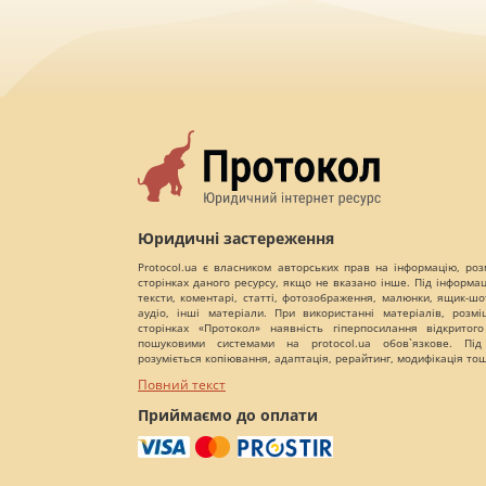
Юридичні застереження
Protocol.ua є власником авторських прав на інформацію, роз
сторінках даного ресурсу, якщо не вказано інше. Під інформа
тексти, коментарі, статті, фотозображення, малюнки, ящик-шот
аудіо, інші матеріали. При використанні матеріалів, розм
сторінках «Протокол» наявність гіперпосилання відкритого
пошуковими системами на protocol.ua обов`язкове. Під
розуміється копіювання, адаптація, рерайтинг, модифікація то
Повний текст
Приймаємо до оплати