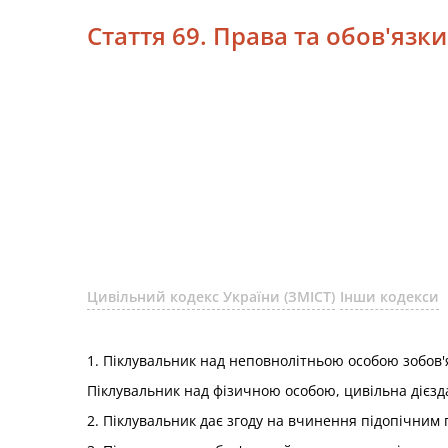
Стаття 69. Права та обов'язк
Цивільний кодекс України (ЗМІСТ)
Інши кодекси
1. Піклувальник над неповнолітньою особою зобов'я
Піклувальник над фізичною особою, цивільна дієзда
2. Піклувальник дає згоду на вчинення підопічним п