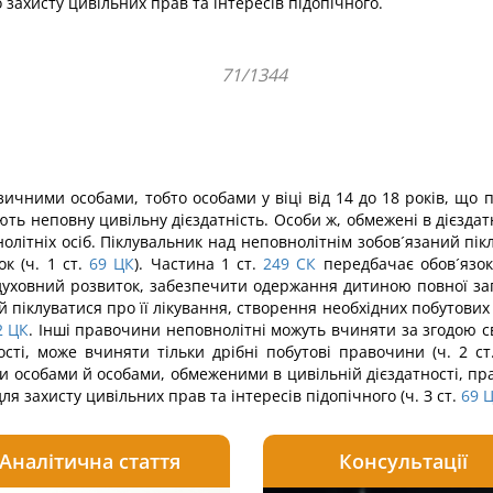
 захисту цивільних прав та інтересів підопічного.
71/1344
чними особами, тобто особами у віці від 14 до 18 років, що п
ть неповну цивільну дієздатність. Особи ж, обмежені в дієздат
нолітніх осіб. Піклувальник над неповнолітнім зобов´язаний п
к (ч. 1 ст.
69
ЦК
). Частина 1 ст.
249
СК
передбачає обов´язок 
, духовний розвиток, забезпечити одержання дитиною повної заг
 піклуватися про її лікування, створення необхідних побутових у
2
ЦК
. Інші правочини неповнолітні можуть вчиняти за згодою сво
ості, може вчиняти тільки дрібні побутові правочини (ч. 2 ст
и особами й особами, обмеженими в цивільній дієздатності, пр
я захисту цивільних прав та інтересів підопічного (ч. З ст.
69
Аналітична стаття
Консультації