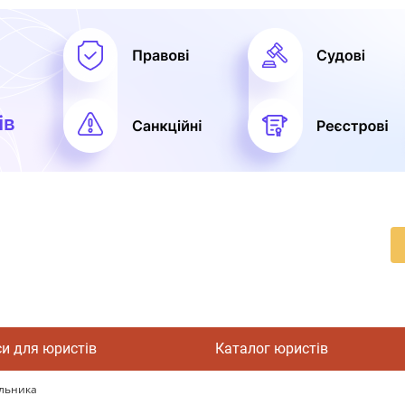
си для юристів
Каталог юристів
альника