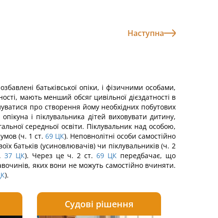
Наступна
озбавлені батьківської опіки, і фізичними особами,
ності, мають менший обсяг цивільної дієздатності в
іклуватися про створення йому необхідних побутових
опікуна і піклувальника дітей виховувати дитину,
альної середньої освіти. Піклувальник над особою,
мов (ч. 1 ст.
69
ЦК
). Неповнолітні особи самостійно
їх батьків (усиновлювачів) чи піклувальників (ч. 2
.
37
ЦК
). Через це ч. 2 ст.
69
ЦК
передбачає, що
авочинів, яких вони не можуть самостійно вчиняти.
ЦК
).
Судові рішення