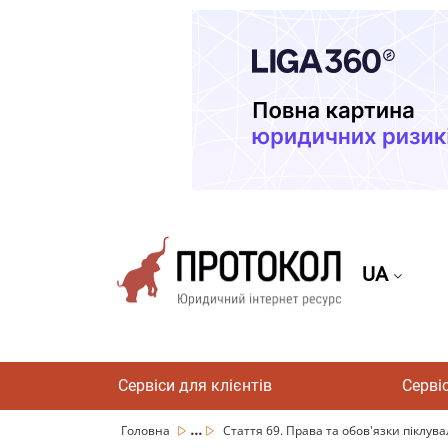
UA
Сервіси для клієнтів
Серві
...
Головна
Стаття 69. Права та обов'язки піклув