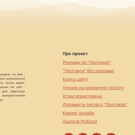
Про проект
Реклама на "Протокол"
"Протокол" без реклами!
міщену на веб -
цією розуміються
Карта сайту
а, скани, відео,
іщених на веб -
Тендер на юридичну послугу
 для індексації
 використанням
Угода користувача
що.
Допомогти ресурсу "Протокол"
Кредит онлайн
iGaming Protocol