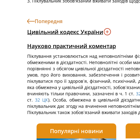
3. Піклувальник зобов'язаний вживати заходів щодо
Попередня
Цивільний кодекс України
Науково практичний коментар
Піклування установлюється над неповнолітніми фізи
обмеженими в дієздатності. Неповнолітні особи маю
порівнянні з обсягом цивільної дієздатності непов
умов, про його виховання, забезпечення і розвито
піклуватися про її здоров´я, фізичний, психічний
яка обмежена у цивільній дієздатності, зобов´язаний
вчиняють тільки правочини, зазначені в ч. 1 ст.
3
ст.
32
ЦК
). Особа, обмежена в цивільній дієздатн
піклувальник дає згоду на вчинення неповнолітнім
Піклувальник також зобов´язаний вживати заходів дл
Популярні новини