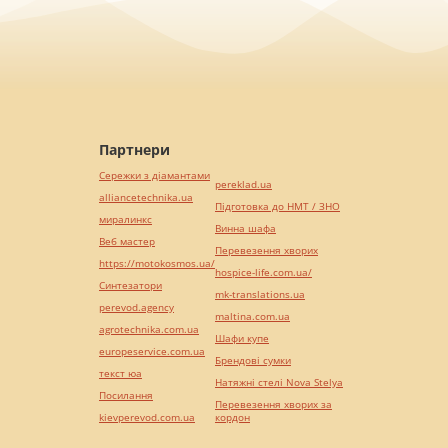
Партнери
Сережки з діамантами
pereklad.ua
alliancetechnika.ua
Підготовка до НМТ / ЗНО
миралинкс
Винна шафа
Веб мастер
Перевезення хворих
https://motokosmos.ua/
hospice-life.com.ua/
Синтезатори
mk-translations.ua
perevod.agency
maltina.com.ua
agrotechnika.com.ua
Шафи купе
europeservice.com.ua
Брендові сумки
текст юа
Натяжні стелі Nova Stelya
Посилання
Перевезення хворих за
kievperevod.com.ua
кордон