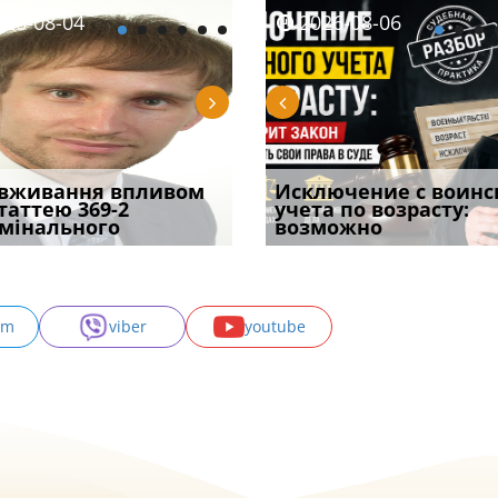
08-05
26-08-04
2026-07-27
2026-08-05
2026-08-04
2026-08-06
2026-07-30
ірним і
вживання впливом
Чи скасують
Чоловік помер, але
Переоформлення
Исключение с воинс
Восьмий ААС фак
ивним способом
статтею 369-2
бронювання з 1 вересня?
позика залишилася: як
відстрочки за іншою
учета по возрасту:
підтвердив, що 
у речових
мінального
Що насправді з
фраза «на
підставою: нов
возможно
може скас
am
viber
youtube