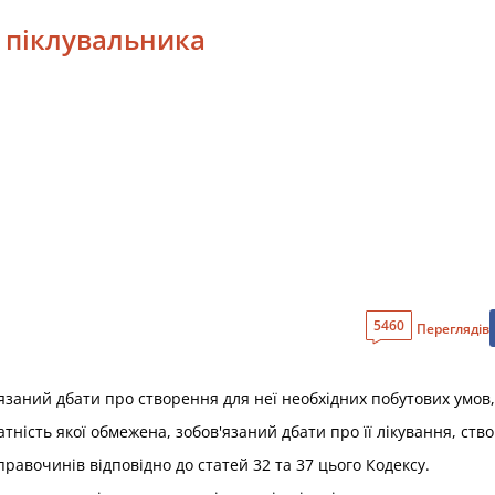
и піклувальника
5460
Переглядів
заний дбати про створення для неї необхідних побутових умов, 
тність якої обмежена, зобов'язаний дбати про її лікування, ств
равочинів відповідно до статей 32 та 37 цього Кодексу.