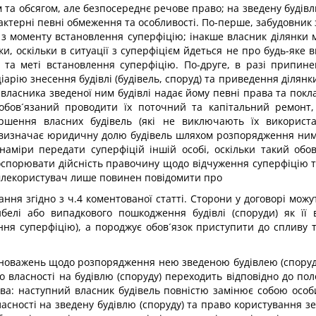
 та обсягом, але безпосереднє речове право; на зведену будівл
рактерні певні обмеження та особливості. По-перше, забудовни
у з моменту встановлення суперфіцію; інакше власник ділянк
, оскільки в ситуації з суперфіцієм йдеться не про будь-яке в
) та меті встановлення суперфіцію. По-друге, в разі припин
іарію знесення будівлі (будівель, споруд) та приведення ділянк
власника зведеної ним будівлі надає йому певні права та покл
зобов´язаний проводити їх поточний та капітальний ремонт
ршення власних будівель (які не виключають їх використ
 визначає юридичну долю будівель шляхом розпорядження ними 
наміри передати суперфіцій іншій особі, оскільки такий обов
оспорювати дійсність правочину щодо відчуження суперфіцію та
емлекористувач лише повинен повідомити про
ання згідно з ч.4 коментованої статті. Сторони у договорі мо
ибелі або випадкового пошкодження будівлі (споруди) як її
я суперфіцію), а породжує обов´язок приступити до спливу тр
вноважень щодо розпорядження нею зведеною будівлею (споруд
во власності на будівлю (споруду) переходить відповідно до п
ва: наступний власник будівель повністю замінює собою особи
ласності на зведену будівлю (споруду) та право користування 