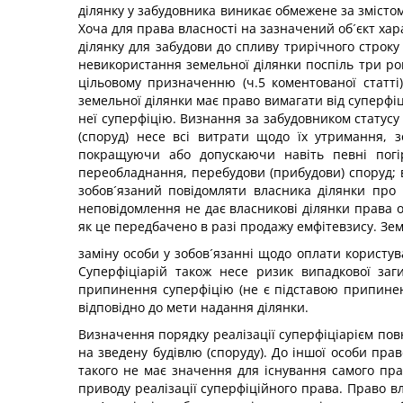
ділянку у забудовника виникає обмежене за змістом
Хоча для права власності на зазначений об´єкт ха
ділянку для забудови до спливу трирічного строк
невикористання земельної ділянки поспіль три роки
цільовому призначенню (ч.5 коментованої статті
земельної ділянки має право вимагати від суперфіц
неї суперфіцію. Визнання за забудовником статусу 
(споруд) несе всі витрати щодо їх утримання, 
покращуючи або допускаючи навіть певні погі
переобладнання, перебудови (прибудови) споруд;
зобов´язаний повідомляти власника ділянки про 
неповідомлення не дає власникові ділянки права 
як це передбачено в разі продажу емфітевзису. З
заміну особи у зобов´язанні щодо оплати користув
Суперфіціарій також несе ризик випадкової заг
припинення суперфіцію (не є підставою припиненн
відповідно до мети надання ділянки.
Визначення порядку реалізації суперфіціарієм по
на зведену будівлю (споруду). До іншої особи пра
такого не має значення для існування самого пра
приводу реалізації суперфіційного права. Право в