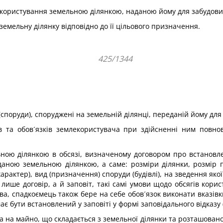
 користування земельною ділянкою, наданою йому для забудови, 
емельну ділянку відповідно до її цільового призначення.
425/1344
(споруди), споруджені на земельній ділянці, переданій йому для
ав та обов´язків землекористувача при здійсненні ним повн
ною ділянкою в обсязі, визначеному договором про встановле
даною земельною ділянкою, а саме: розміри ділянки, розмір 
арактер), вид (призначення) споруди (будівлі), на зведення як
лише договір, а й заповіт, такі самі умови щодо обсягів ко
ва, спадкоємець також бере на себе обов´язок виконати вказівк
ає бути встановлений у заповіті у формі заповідального відказу (
 на майно, що складається з земельної ділянки та розташованої 