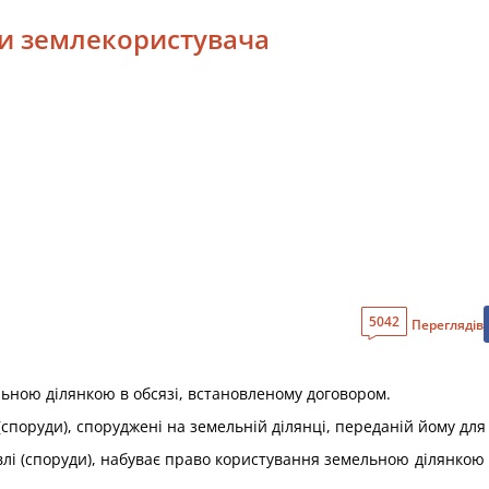
зки землекористувача
5042
Переглядів
ьною ділянкою в обсязі, встановленому договором.
(споруди), споруджені на земельній ділянці, переданій йому для
івлі (споруди), набуває право користування земельною ділянкою н