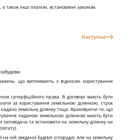
а також інші платежі, встановлені законом.
Наступна
 забудови.
оважень, що випливають з відносин користування
ння суперфіційного права. В договорі мають бути
плати за користування земельною ділянкою, строк
ої надано земельну ділянку тощо. Враховуючи те, що
ристування наданою земельною ділянкою мають бути
и заповідача та встановити на земельну ділянку на
легату).
на ній зведеної будівлі (споруди). Але на земельну