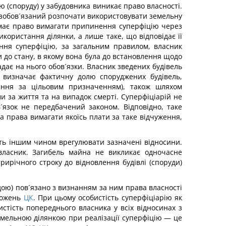
ю (споруду) у забудовника виникає право власності.
к зобов´язаний розпочати використовувати земельну
и має право вимагати припинення суперфіцію через
икористання ділянки, а лише таке, що відповідає її
ення суперфіцію, за загальним правилом, власник
и до стану, в якому вона була до встановлення щодо
адає на нього обов´язки. Власник зведених будівель
, визначає фактичну долю споруджених будівель,
ання за цільовим призначенням), також шляхом
за життя та на випадок смерті. Суперфіціарій не
´язок не передбачений законом. Відповідно, таке
 права вимагати якоїсь плати за таке відчуження,
жуть іншим чином врегулювати зазначені відносини.
 власник. Загибель майна не викликає одночасне
ирічного строку до відновлення будівлі (споруди)
ою) пов´язано з визнанням за ним права власності
оложень
ЦК
. При цьому особистість суперфіціарію як
стість попереднього власника у всіх відносинах з
земельною ділянкою при реалізації суперфіцію — це