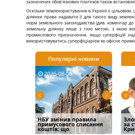
зазначених обов´язкових платежів також встановл
Оскільки землекористування в Україні є цільовим,
ділянки права надавати її для такого виду земле
норм земельного законодавства (див. коментар до ч
земельну ділянку лише з тією метою, з якою во
промислового призначення, якщо суперфіцій над
використовуватись суперфіціарієм як офісне прим
Популярні новини
2026-08-06
2026-08-03
2026-
20
і
НБУ змінив правила
Водії можуть отримати
Якщо с
Зло
способом
примусового списання
компенсацію за
відшк
за 
вих
коштів: що
незаконні дії
наявні
Кри