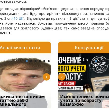
юються законом.
 це покладає відповідний обов´язок щодо визначення порядку ко
користування, яке буде протирічити цільовому призначенню сам
. З ст.
410
ЦК
). Відповідно до правила ч.5 цієї статті для суп
на йому надавалась. Зокрема, порушенням цього правила буде
авався для житлового будівництва; так само зведена спор
іщення.
Аналітична стаття
Консультації
08-06
26-08-04
2026-08-05
2026-08-06
2026-08-04
2026-08-06
2026-07-30
уд встановив для
вживання впливом
Особливості захисту у
Документи, на яких не
Переоформлення
Исключение с воинс
Восьмий ААС фак
одування шкоди
статтею 369-2
кримінальному
проставляється
відстрочки за іншою
учета по возрасту:
підтвердив, що 
с
мінального
провадженні: я
апостиль: пер
підставою: нов
возможно
може скас