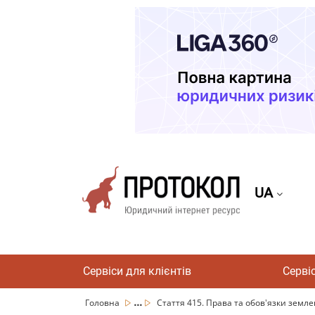
UA
Сервіси для клієнтів
Серві
...
Головна
Стаття 415. Права та обов'язки земл