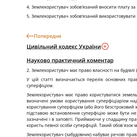
4. Землекористувач зобов'язаний вносити плату за
5. Землекористувач зобов'язаний використовувати з
Попередня
Цивільний кодекс України
Науково практичний коментар
2. Землекористувач має право власності на будівлі 
У цій статті визначається перелік основних пр
суперфіцієм.
Землекористувач має право користуватися земель
визначені умови користування суперфіціарієм на
користування суперфіцієм (або його безстроковий х
підставою встановлення суперфіцію може бути не 
зазначені і в заповіті. Приймаючи у спадщину пра
користь певної особи суперфіцій. Такий обов´язок м
Землекористувач (забудовник) набуває речові права