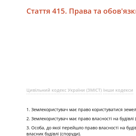
Стаття 415. Права та обов'я
Цивільний кодекс України (ЗМІСТ)
Інши кодекси
1. Землекористувач має право користуватися земел
2. Землекористувач має право власності на будівлі 
3. Особа, до якої перейшло право власності на буд
власник будівлі (споруди).