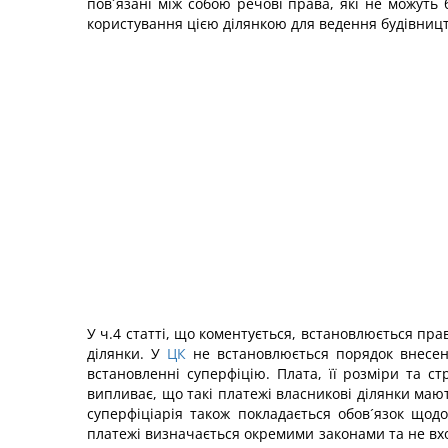
пов´язані між собою речові права, які не можуть б
користування цією ділянкою для ведення будівниц
У ч.4 статті, що коментується, встановлюється пр
ділянки. У
ЦК
не встановлюється порядок внесенн
встановленні суперфіцію. Плата, її розміри та с
випливає, що такі платежі власникові ділянки мают
суперфіціарія також покладається обов´язок щод
платежі визначається окремими законами та не вход