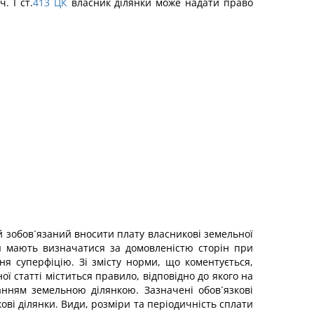
. І ст.
413
ЦК
власник ділянки може надати право
й зобов´язаний вносити плату власникові земельної
ня мають визначатися за домовленістю сторін при
ня суперфіцію. Зі змісту норми, що коментується,
ї статті міститься правило, відповідно до якого на
анням земельною ділянкою. Зазначені обов´язкові
ові ділянки. Види, розміри та періодичність сплати