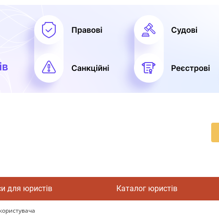
си для юристів
Каталог юристів
екористувача