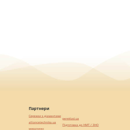
Партнери
Сережки з діамантами
pereklad.ua
alliancetechnika.ua
Підготовка до НМТ / ЗНО
миралинкс