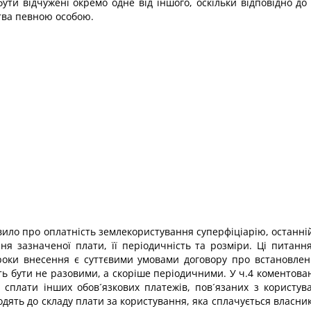
ути відчужені окремо одне від іншого, оскільки відповідно до ч
тва певною особою.
авило про оплатність землекористування суперфіціарію, останні
я зазначеної плати, її періодичність та розміри. Ці питан
троки внесення є суттєвими умовами договору про встановлен
ь бути не разовими, а скоріше періодичними. У ч.4 коментовано
о сплати інших обов´язкових платежів, пов´язаних з користув
ять до складу плати за користування, яка сплачується власник