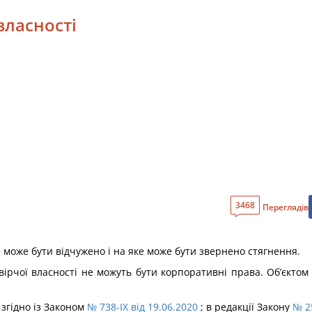
 власності
3468
Переглядів
е може бути відчужено і на яке може бути звернено стягнення.
ірчої власності не можуть бути корпоративні права. Об’єктом 
 згідно із Законом
№ 738-IX від 19.06.2020
; в редакції Закону
№ 25