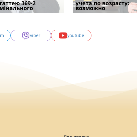
одування шкоди
статтею 369-2
кримінальному
проставляється
відстрочки за іншою
учета по возрасту:
підтвердив, що 
с
мінального
провадженні: я
апостиль: пер
підставою: нов
возможно
може скас
am
viber
youtube
Про проект