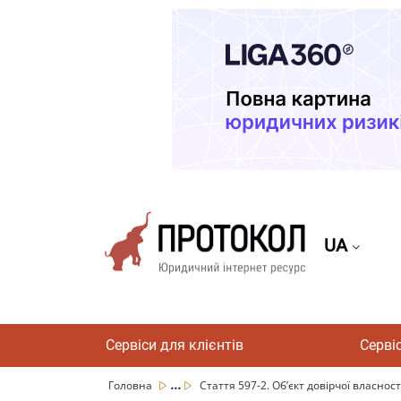
UA
Сервіси для клієнтів
Серві
...
Головна
Стаття 597-2. Об’єкт довірчої власност