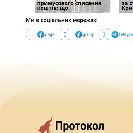
способом
примусового списання
компенсацію за
відшк
за 
вих
коштів: що
незаконні дії
наявні
Кри
Ми в соціальних мережах:
page
group
telegr