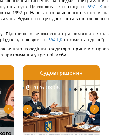
дура звернення стягнення на предмет притримання є
у нотаріуса. Це випливає з того, що ст.
597
ЦК
не
овтня 1992 р. Навіть при здійсненні стягнення на
зань. Відмінність цих двох інститутів цивільного
ону. Підставою ж виникнення притримання є якраз
і (докладніше див. ст.
594
ЦК
та коментар до неї).
 фактичного володіння кредитора припиняє право
а притримання у третьої особи.
Судові рішення
2026-08-05
2026-08-03
2026-08-06
2026-08-06
2026-08-05
2026-08-03
2026-08-06
2026-08-0
кого
тично
Суд оштрафував
Огляд практики ВС від
Спільне проживання без
Чоловік помер, але
ФУНДАМЕНТАЛЬН
Виключення з
Якщо особа