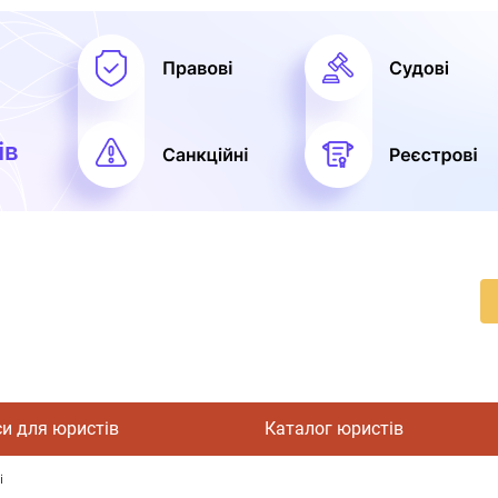
си для юристів
Каталог юристів
і