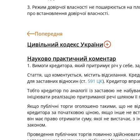
3. Режим довірчої власності не поширюється на пло
про встановлення довірчої власності.
Попередня
Цивільний кодекс України
Науково практичний коментар
1. Вимоги кредитора, який притримує річ у себе, зад
Стаття, що коментується, містить відсилання. Кр
для заставних відносин (ст.
591
ЦК
). Кредитор впра
Тобто кредитор по аналогії із заставою не набув
ініціювати реалізацію притриманої речі шляхом її 
Якщо публічні торги оголошено такими, що не ві
кредитора за початковою ціною, якщо інше не вст
він має право отримати суму, якої не вистачає, з 
законом.
Проведення публічних торгів повинно здійснюватис