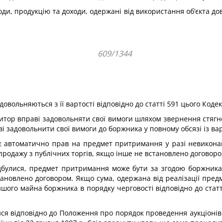
ди, продукцію та доходи, одержані від використання об’єкта дов
609/1344
овольняються з її вартості відповідно до статті 591 цього Кодек
едитор вправі задовольняти свої вимоги шляхом звернення стяг
ві задовольнити свої вимоги до боржника у повному обсязі із варт
ає автоматично прав на предмет притримання у разі невикона
продажу з публічних торгів, якщо інше не встановлено договоро
дбулися, предмет притримання може бути за згодою боржника
ановлено договором. Якщо сума, одержана від реалізації пре
іншого майна боржника в порядку черговості відповідно до статт
я відповідно до Положення про порядок проведення аукціонів (п