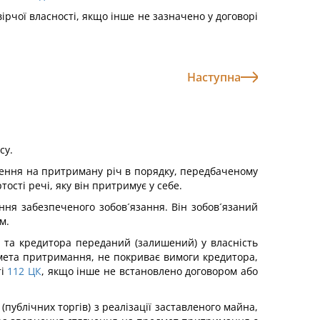
ірчої власності, якщо інше не зазначено у договорі
Наступна
су.
нення на притриману річ в порядку, передбаченому
ості речі, яку він притримує у себе.
ння забезпеченого зобов´язання. Він зобов´язаний
м.
 та кредитора переданий (залишений) у власність
дмета притримання, не покриває вимоги кредитора,
і
112
ЦК
, якщо інше не встановлено договором або
ублічних торгів) з реалізації заставленого майна,