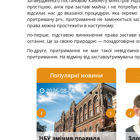
затвердженого постановою Кабінету Міністрів Укра
простішою, аніж при заставі майна, і не потребує
відсилає нас до вказаної процедури, яка окремо 
притриману річ, притримання не замінюється заст
права можна простежити в наступному:
по-перше, підставою виникнення права застави є
останнє. Це за своєю природою — позадоговірне зоб
По-друге, притримання не має такої невід´ємно
притримання. На відміну від заставоутримувача п
Популярні новини
2026-08-06
2026-08-03
2026-
20
і
НБУ змінив правила
Водії можуть отримати
Якщо с
Зло