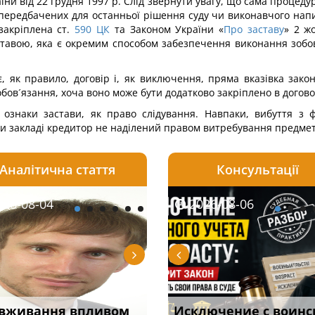
їни від 22 грудня 1997 р. Слід звернути увагу, що сама проце
 передбачених для останньої рішення суду чи виконавчого напис
закріплена ст.
590
ЦК
та Законом України «
Про заставу
» 2 ж
авою, яка є окремим способом забезпечення виконання зобов´я
, як правило, договір і, як виключення, пряма вказівка зак
ов´язання, хоча воно може бути додатково закріплено в договор
ї ознаки застави, як право слідування. Навпаки, вибуття з
ри закладі кредитор не наділений правом витребування предмет
Аналітична стаття
Консультації
08-06
26-08-04
2026-08-05
2026-08-06
2026-08-04
2026-08-06
2026-07-30
уд встановив для
вживання впливом
Особливості захисту у
Документи, на яких не
Переоформлення
Исключение с воинс
Восьмий ААС фак