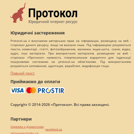
Юридичні застереження
Protocol.ua є власником авторських прав на інформацію, розміщену на веб -
сторінках даного ресурсу, якщо не вказано інше. Під інформацією розуміються
тексти, коментарі, статті, фотозображення, малюнки, ящик-шота, скани, відео,
аудіо, інші матеріали. При використанні матеріалів, розміщених на веб -
сторінках «Протокол» наявність гіперпосилання відкритого для індексації
пошуковими системами на protocol.ua обов`язкове. Під використанням
розуміється копіювання, адаптація, рерайтинг, модифікація тощо.
Повний текст
Приймаємо до оплати
Copyright © 2014-2026 «Протокол». Всі права захищені.
Партнери
Сережки з діамантами
pereklad.ua
alliancetechnika.ua