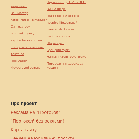
Підготовка до НМТ / ЗНО
миралинкс
Винна шафа
Веб мастер
Перевезення хворих
https://motokosmos.ua/
hospice-life.com.ua/
Синтезатори
mk-translations.ua
perevod.agency
maltina.com.ua
agrotechnika.com.ua
Шафи купе
europeservice.com.ua
Брендові сумки
текст юа
Натяжні стелі Nova Stelya
Посилання
Перевезення хворих за
kievperevod.com.ua
кордон
Про проект
Реклама на "Протокол"
"Протокол" без реклами!
Карта сайту
Тендер на юридичну послугу