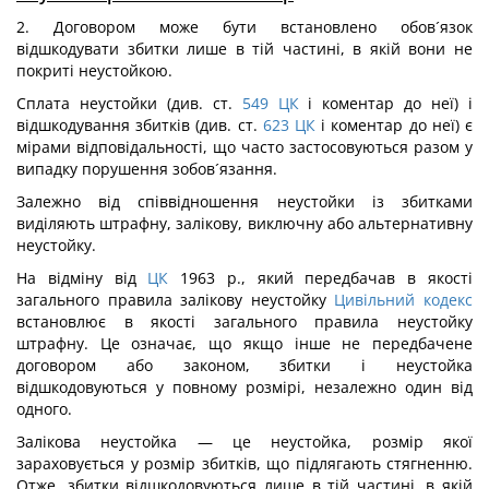
2. Договором може бути встановлено обов´язок
відшкодувати збитки лише в тій частині, в якій вони не
покриті неустойкою.
Сплата неустойки (див. ст.
549
ЦК
і коментар до неї) і
відшкодування збитків (див. ст.
623
ЦК
і коментар до неї) є
мірами відповідальності, що часто застосовуються разом у
випадку порушення зобов´язання.
Залежно від співвідношення неустойки із збитками
виділяють штрафну, залікову, виключну або альтернативну
неустойку.
На відміну від
ЦК
1963 р., який передбачав в якості
загального правила залікову неустойку
Цивільний кодекс
встановлює в якості загального правила неустойку
штрафну. Це означає, що якщо інше не передбачене
договором або законом, збитки і неустойка
відшкодовуються у повному розмірі, незалежно один від
одного.
Залікова неустойка — це неустойка, розмір якої
зараховується у розмір збитків, що підлягають стягненню.
Отже, збитки відшкодовуються лише в тій частині, в якій