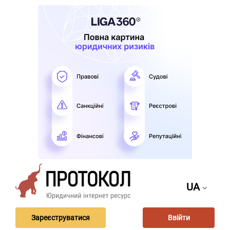
UA
Зареєструватися
Ввійти