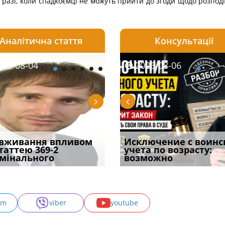
 разі, коли спадкоємці не можуть прийти до згоди щодо розпод
Аналітична стаття
Консультації
08-06
26-08-04
2026-08-05
2026-08-06
2026-08-04
2026-08-06
2026-07-30
уд встановив для
вживання впливом
Особливості захисту у
Документи, на яких не
Переоформлення
Исключение с воинс
Восьмий ААС фак
одування шкоди
статтею 369-2
кримінальному
проставляється
відстрочки за іншою
учета по возрасту:
підтвердив, що 
с
мінального
провадженні: я
апостиль: пер
підставою: нов
возможно
може скас
am
viber
youtube