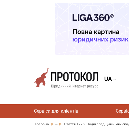
UA
Сервіси для клієнтів
Серві
...
Головна
Стаття 1278. Поділ спадщини між сп