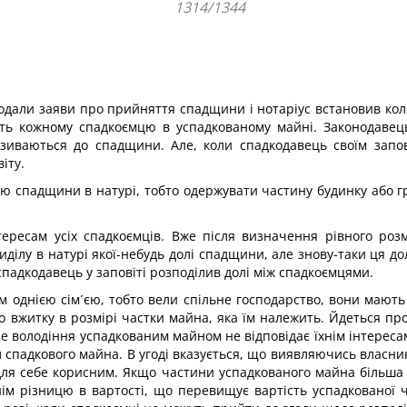
1314/1344
подали заяви про прийняття спадщини і нотаріус встановив ко
ть кожному спадкоємцю в успадкованому майні. Законодавец
зиваються до спадщини. Але, коли спадкодавець своїм запо
іту.
 спадщини в натурі, тобто одержувати частину будинку або гро
нтересам усіх спадкоємців. Вже після визначення рівного роз
виділу в натурі якої-небудь долі спадщини, але знову-таки ця д
падкодавець у заповіті розподілив долі між спадкоємцями.
м однією сім´єю, тобто вели спільне господарство, вони маю
 вжитку в розмірі частки майна, яка їм належить. Йдеться про 
не володіння успадкованим майном не відповідає їхнім інтерес
іл спадкового майна. В угоді вказується, що виявляючись власн
для себе корисним. Якщо частини успадкованого майна більша
нім різницю в вартості, що перевищує вартість успадкованої