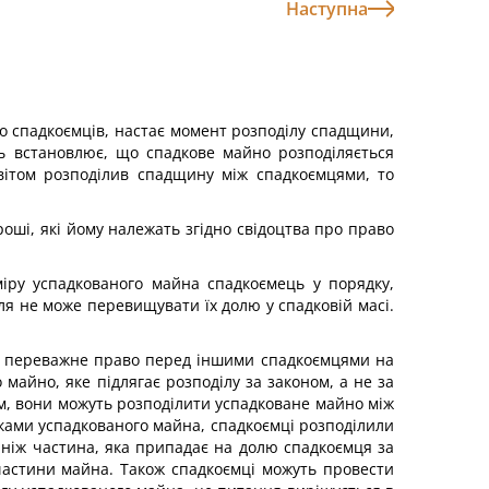
Наступна
ло спадкоємців, настає момент розподілу спадщини,
ь встановлює, що спадкове майно розподіляється
вітом розподілив спадщину між спадкоємцями, то
ші, які йому належать згідно свідоцтва про право
міру успадкованого майна спадкоємець у порядку,
оля не може перевищувати їх долю у спадковій масі.
ть переважне право перед іншими спадкоємцями на
майно, яке підлягає розподілу за законом, а не за
ам, вони можуть розподілити успадковане майно між
иками успадкованого майна, спадкоємці розподілили
 ніж частина, яка припадає на долю спадкоємця за
 частини майна. Також спадкоємці можуть провести