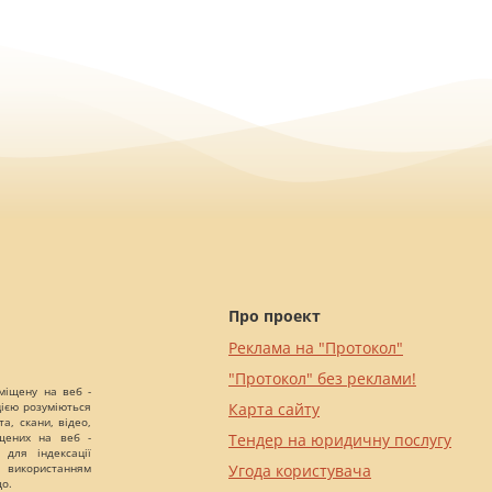
Про проект
Реклама на "Протокол"
"Протокол" без реклами!
міщену на веб -
цією розуміються
Карта сайту
а, скани, відео,
іщених на веб -
Тендер на юридичну послугу
 для індексації
 використанням
Угода користувача
що.