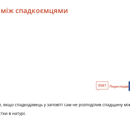
и між спадкоємцями
9587
Переглядів
и, якщо спадкодавець у заповіті сам не розподілив спадщину мі
тки в натурі.