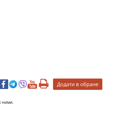
Додати в обране
ж ними.