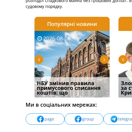
розподіл спадкового майна без грошових доплат. В
судовому порядку.
Популярні новини
2026-08-06
2026-08-03
2026-
20
і
НБУ змінив правила
Водії можуть отримати
Якщо с
Зло
способом
примусового списання
компенсацію за
відшк
за 
вих
коштів: що
незаконні дії
наявні
Кри
Ми в соціальних мережах:
page
group
telegr