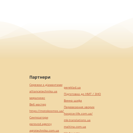
Партнери
Сережки з діамантами
pereklad.ua
alliancetechnika.ua
Підготовка до НМТ / ЗНО
миралинкс
Винна шафа
Веб мастер
Перевезення хворих
https://motokosmos.ua/
hospice-life.com.ua/
Синтезатори
mk-translations.ua
perevod.agency
maltina.com.ua
agrotechnika.com.ua