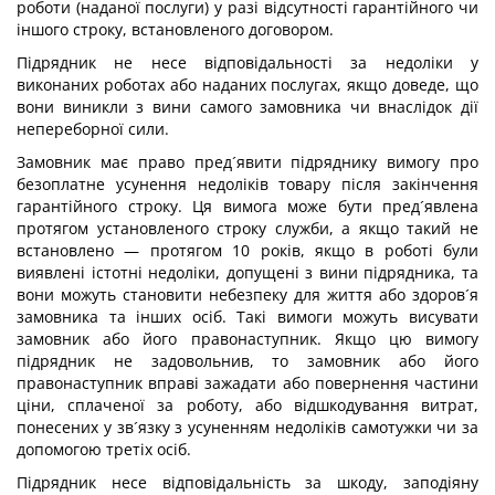
роботи (наданої послуги) у разі відсутності гарантійного чи
іншого строку, встановленого договором.
Підрядник не несе відповідальності за недоліки у
виконаних роботах або наданих послугах, якщо доведе, що
вони виникли з вини самого замовника чи внаслідок дії
непереборної сили.
Замовник має право пред´явити підряднику вимогу про
безоплатне усунення недоліків товару після закінчення
гарантійного строку. Ця вимога може бути пред´явлена
протягом установленого строку служби, а якщо такий не
встановлено — протягом 10 років, якщо в роботі були
виявлені істотні недоліки, допущені з вини підрядника, та
вони можуть становити небезпеку для життя або здоров´я
замовника та інших осіб. Такі вимоги можуть висувати
замовник або його правонаступник. Якщо цю вимогу
підрядник не задовольнив, то замовник або його
правонаступник вправі зажадати або повернення частини
ціни, сплаченої за роботу, або відшкодування витрат,
понесених у зв´язку з усуненням недоліків самотужки чи за
допомогою третіх осіб.
Підрядник несе відповідальність за шкоду, заподіяну