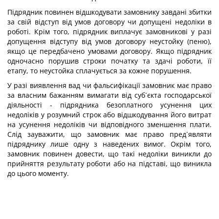
Підрядник повинен відшкодувати замовнику завдані збитки
за свій відступ від умов договору чи допущені недоліки в
роботі. Крім того, підрядник виплачує замовникові у разі
допущення відступу від умов договору неустойку (пеню),
якщо це передбачено умовами договору. Якщо підрядник
одночасно порушив строки початку та здачі роботи, її
етапу, то неустойка сплачується за кожне порушення.
У разі виявлення вад чи фальсифікації замовник має право
за власним бажанням вимагати від суб´єкта господарської
діяльності - підрядника безоплатного усунення цих
недоліків у розумний строк або відшкодування його витрат
на усунення недоліків чи відповідного зменшення плати.
Слід зауважити, що замовник має право пред´являти
підряднику лише одну з наведених вимог. Окрім того,
замовник повинен довести, що такі недоліки виникли до
прийняття результату роботи або на підставі, що виникла
до цього моменту.