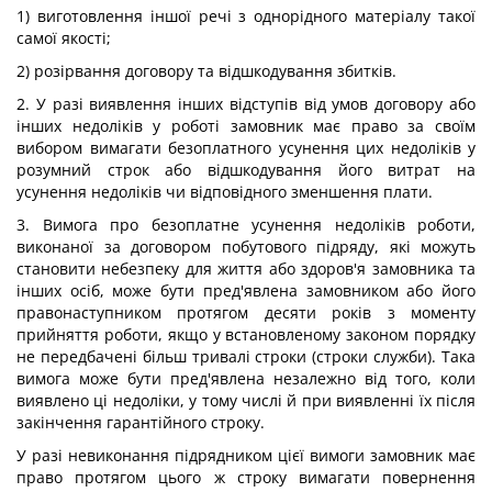
1) виготовлення іншої речі з однорідного матеріалу такої
самої якості;
2) розірвання договору та відшкодування збитків.
2. У разі виявлення інших відступів від умов договору або
інших недоліків у роботі замовник має право за своїм
вибором вимагати безоплатного усунення цих недоліків у
розумний строк або відшкодування його витрат на
усунення недоліків чи відповідного зменшення плати.
3. Вимога про безоплатне усунення недоліків роботи,
виконаної за договором побутового підряду, які можуть
становити небезпеку для життя або здоров'я замовника та
інших осіб, може бути пред'явлена замовником або його
правонаступником протягом десяти років з моменту
прийняття роботи, якщо у встановленому законом порядку
не передбачені більш тривалі строки (строки служби). Така
вимога може бути пред'явлена незалежно від того, коли
виявлено ці недоліки, у тому числі й при виявленні їх після
закінчення гарантійного строку.
У разі невиконання підрядником цієї вимоги замовник має
право протягом цього ж строку вимагати повернення