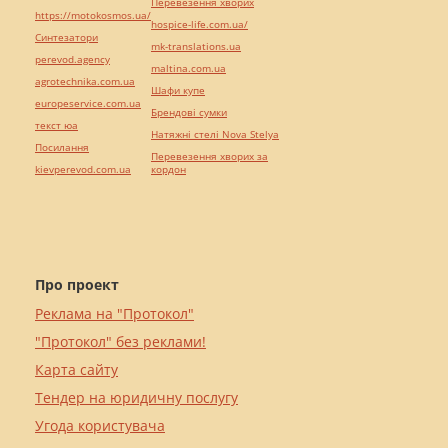
Перевезення хворих
https://motokosmos.ua/
hospice-life.com.ua/
Синтезатори
mk-translations.ua
perevod.agency
maltina.com.ua
agrotechnika.com.ua
Шафи купе
europeservice.com.ua
Брендові сумки
текст юа
Натяжні стелі Nova Stelya
Посилання
Перевезення хворих за
kievperevod.com.ua
кордон
Про проект
Реклама на "Протокол"
"Протокол" без реклами!
Карта сайту
Тендер на юридичну послугу
Угода користувача