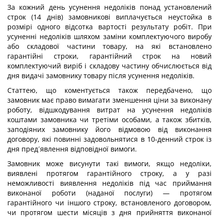
За кожний день усунення недоліків понад установлений
строк (14 днів) замовникові виплачується неустойка в
розмірі одного відсотка вартості результату робіт. При
усуненні недоліків шляхом заміни комплектуючого виробу
або складової частини товару, на які встановлено
гарантійні строки, гарантійний строк на новий
комплектуючий виріб і складову частину обчислюється від
дня видачі замовнику товару після усунення недоліків.
Статтею, що коментується також передбачено, що
замовник має право вимагати зменшення ціни за виконану
роботу, відшкодування витрат на усунення недоліків
коштами замовника чи третіми особами, а також збитків,
заподіяних замовнику його відмовою від виконання
договору, які повинні задовольнятися в 10-денний строк із
дня пред´явлення відповідної вимоги.
Замовник може висунути такі вимоги, якщо недоліки,
виявлені протягом гарантійного строку, а у разі
неможливості виявлення недоліків під час приймання
виконаної роботи (наданої послуги) — протягом
гарантійного чи іншого строку, встановленого договором,
чи протягом шести місяців з дня прийняття виконаної