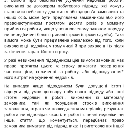
3. Вимога про безоплатне усунення недоліків роботи,
виконаної за договором побутового підряду, які можуть
становити небезпеку для життя або здоров´я замовника та
інших осіб, може бути пред´явлена замовником або його
правонаступником протягом десяти років з моменту
прийняття роботи, якщо у встановленому законом порядку
не передбачені більш тривалі строки (строки служби). Така
вимога може бути пред´явлена незалежно від того, коли
виявлено ці недоліки, у тому числі й при виявленні їх після
закінчення гарантійного строку.
У разі невиконання підрядником цієї вимоги замовник має
право протягом цього ж строку вимагати повернення
частини ціни, сплаченої за роботу, або відшкодування*
його витрат на усунення недоліків.
На випадок якщо підрядником були допущені істотні
відступи від умов договору побутового підряду або інші
істотні недоліки в роботі, виконаній із матеріалу
замовника, такі як порушення строків виконання
замовлення, втрата чи пошкодження матеріалів, результат
роботи не відповідає якості, в роботі є певні недоліки чи
інше, стаття, що коментується, передбачає право
замовника вимагати від підрядника: 1) виготовлення іншої