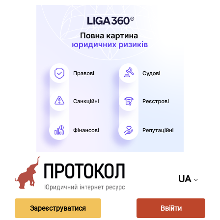
UA
Зареєструватися
Ввійти