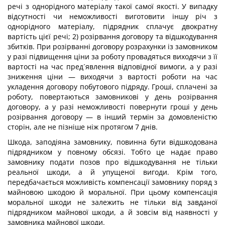
речі з однорідного матеріалу такої самої якості. У випадку
відсутності чи неможливості виготовити іншу річ з
однорідного матеріалу, підрядник сплачує двократну
вартість цієї речі; 2) розірвання договору та відшкодування
збитків. При розірванні договору розрахунки із замовником
у разі підвищення ціни за роботу провадяться виходячи з її
вартості на час пред´явлення відповідної вимоги, а у разі
зниження ціни — виходячи з вартості роботи на час
укладення договору побутового підряду. Гроші, сплачені за
роботу, повертаються замовникові у день розірвання
договору, а у разі неможливості повернути гроші у день
розірвання договору — в інший термін за домовленістю
сторін, але не пізніше ніж протягом 7 днів.
Шкода, заподіяна замовнику, повинна бути відшкодована
підрядником у повному обсязі. Тобто це надає право
замовнику подати позов про відшкодування не тільки
реальної шкоди, а й упущеної вигоди. Крім того,
передбачається можливість компенсації замовнику поряд з
майновою шкодою й моральної. При цьому компенсація
моральної шкоди не залежить не тільки від завданої
підрядником майнової шкоди, а й зовсім від наявності у
замовника майнової шкоди.