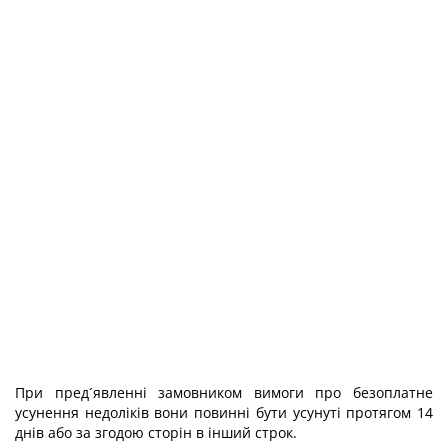
При пред´явленні замовником вимоги про безоплатне
усунення недоліків вони повинні бути усунуті протягом 14
днів або за згодою сторін в інший строк.