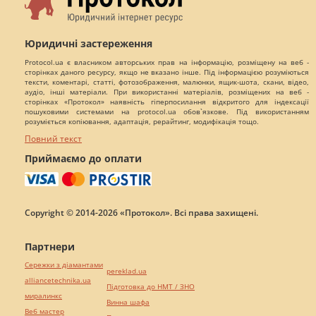
Юридичні застереження
Protocol.ua є власником авторських прав на інформацію, розміщену на веб -
сторінках даного ресурсу, якщо не вказано інше. Під інформацією розуміються
тексти, коментарі, статті, фотозображення, малюнки, ящик-шота, скани, відео,
аудіо, інші матеріали. При використанні матеріалів, розміщених на веб -
сторінках «Протокол» наявність гіперпосилання відкритого для індексації
пошуковими системами на protocol.ua обов`язкове. Під використанням
розуміється копіювання, адаптація, рерайтинг, модифікація тощо.
Повний текст
Приймаємо до оплати
Copyright © 2014-2026 «Протокол». Всі права захищені.
Партнери
Сережки з діамантами
pereklad.ua
alliancetechnika.ua
Підготовка до НМТ / ЗНО
миралинкс
Винна шафа
Веб мастер