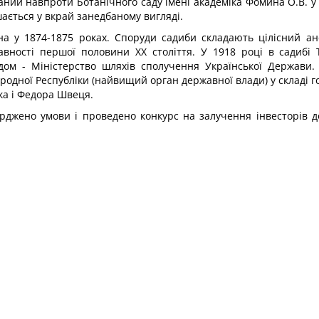
ний навпроти Ботанічного саду імені академіка Фомина О.В. у 
ається у вкрай занедбаному вигляді.
а у 1874-1875 роках. Споруди садиби складають цілісний ан
ржавності першої половини ХХ століття. У 1918 році в садибі
одом - Міністерство шляхів сполучення Української Держави.
родної Республіки (найвищий орган державної влади) у складі 
ка і Федора Швеця.
ерджено умови і проведено конкурс на залучення інвесторів д