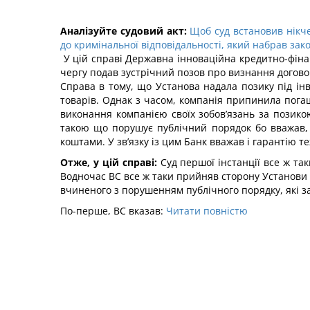
Аналізуйте судовий акт:
Щоб суд встановив нікч
до кримінальної відповідальності, який набрав закон
У цій справі Державна інноваційна кредитно-фінанс
чергу подав зустрічний позов про визнання договору
Справа в тому, що Установа надала позику під ін
товарів. Однак з часом, компанія припинила пога
виконання компанією своїх зобов’язань за позико
такою що порушує публічний порядок бо вважав,
коштами. У зв’язку із цим Банк вважав і гарантію т
Отже, у цій справі:
Суд першої інстанції все ж та
Водночас ВС все ж таки прийняв сторону Установи 
вчиненого з порушенням публічного порядку, які за
По-перше, ВС вказав:
Читати повністю