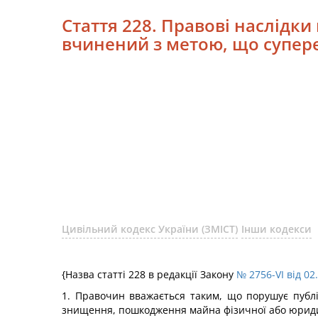
Стаття 228. Правові наслідк
вчинений з метою, що супере
Цивільний кодекс України (ЗМІСТ)
Інши кодекси
{Назва статті 228 в редакції Закону
№ 2756-VI від 02
1. Правочин вважається таким, що порушує публ
знищення, пошкодження майна фізичної або юридич