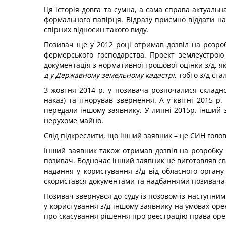
Ця історія довга та сумна, а сама справа актуаль
формального папірця. Відразу приємно віддати на
спірних відносин такого виду.
Позивач ще у 2012 році отримав дозвіл на розро
фермерського господарства. Проект землеустрою
документація з нормативної грошової оцінки з/д, 
д у Державному земельному кадастрі
, тобто з/д ст
З жовтня 2014 р. у позивача розпочалися складн
наказ) та ігнорував звернення. А у квітні 2015 р
передали іншому заявнику. У липні 2015р. інший 
нерухоме майно.
Слід підкреслити, що інший заявник – це СИН голов
Інший заявник також отримав дозвіл на розробку 
позивач. Водночас інший заявник не виготовляв св
надання у користування з/д від обласного орган
скористався документами та надбаннями позивача 
Позивач звернувся до суду із позовом із наступн
у користування з/д іншому заявнику на умовах оре
про скасування рішення про реєстрацію права оре