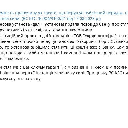
емність правочину як такого, що порушує публічний порядок, 
ної сили. (ВС КГС № 904/3100/21 від 17.08.2023 р.)
ова установа (далі - Установа) подала позов до банку про стя
 позики - і як наслідок - гарантії нікчемними.
вестиційний проект одній компанії - ТОВ “Укрдержцифра”, по 
шення своєї позики перед установою. Утворився борг. Оскільк
ю, то Установа вирішила стягнути ці кошти вже з Банку. Сам 
 що посадові особи Установи і компанії мала попередню зло
еж - нікчемною.
ки стягнув з Банку суму гарантії, а у визнанні нікчемним позики
і рішення першої інстанції залишив у силі. При цьому ВС КГС в
слуговують на увагу.