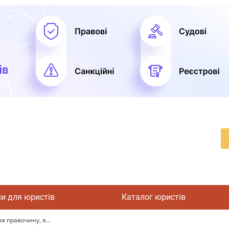
си для юристів
Каталог юристів
я правочину, я...