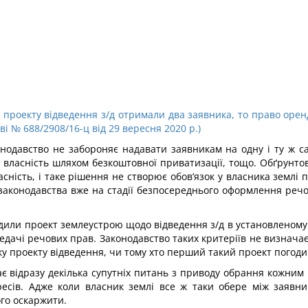
 проекту відведення з/д отримали два заявника, то право оре
ві № 688/2908/16-ц від 29 вересня 2020 р.)
нодавство не забороняє надавати заявникам на одну і ту ж с
у власність шляхом безкоштовної приватизації, тощо. Обґрунт
сність, і таке рішення не створює обов’язок у власника землі 
 законодавства вже на стадії безпосереднього оформлення речо
одили проект землеустрою щодо відведення з/д в установленом
редачі речових прав. Законодавство таких критеріїв не визначає
ку проекту відведення, чи тому хто перший такий проект погоди
є відразу декілька супутніх питань з приводу обрання кожним 
ересів. Адже коли власник землі все ж таки обере між заявни
го оскаржити.