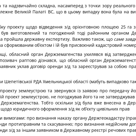
на та надзвичайно складна, насамперед з точки зору реальног
лежне Великій Палаті ВС, що в цьому випадку вона була на вис
бку проекту щодо відведення з/д орієнтовною площею 25 га 
 був виготовлений та погоджений тоді районним органом Де
яка пройшла державну експертизу. Важливо також, що
саме завд
ала сформованим об’єктом і їй був присвоєний кадастровий номер
ощі, обласний орган Держземагенства ухилявся від затвердже
. позивач раптово дізнався, що обласний орган Держземагенст
заявник уклав договір оренди з/д та зареєстрував за собою п
и Шепетівської РДА Хмельницької області (мабуть випадково та
проекту землеустрою та звернувся із заявою про передачу йом
ій проект землеустрою, не погоджував його та не затверджував
у Держземагенства. Тобто оскільки з/д була вже внесена в Д
щодо юридичного оформлення з/д як об’єкту цивільних прав
ими вимогами: про визнання наказу органу Держгеокадастру (пр
нди протиправним та скасуванню; про визнання недійсним дого
нди з/д за іншим заявником в Державному реєстрі речових пра