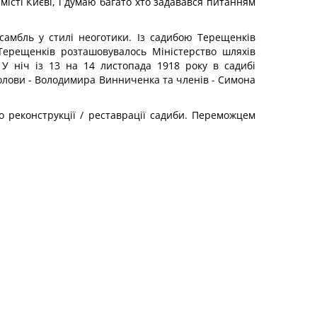
місті Києві, і думаю багато хто задавався питанням
самбль у стилі неоготики. Із садибою Терещенків
 Терещенків розташовувалось Міністерство шляхів
 У ніч із 13 на 14 листопада 1918 року в садибі
голови - Володимира Винниченка та членів - Симона
о реконструкції / реставрації садиби. Переможцем