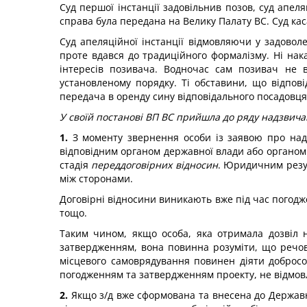
Суд першої інстанції задовільнив позов, суд апеля
справа була передана на Велику Палату ВС. Суд каса
Суд апеляційної інстанції відмовляючи у задово
проте вдався до традиційного формалізму. Ні нак
інтересів позивача. Водночас сам позивач не 
установленому порядку. Ті обставини, що відпов
передача в оренду сину відповідального посадовця 
У своїй постанові ВП ВС прийшла до ряду надзвича
1.
З моменту звернення особи із заявою про нада
відповідним органом державної влади або органо
стадія
переддоговірних відносин
. Юридичним резул
між сторонами.
Договірні відносини виникають вже під час погодж
тощо.
Таким чином, якщо особа, яка отримала дозвіл н
затвердженням, вона повинна розуміти, що речов
місцевого самоврядування повинен діяти добросов
погодженням та затвердженням проекту, не відмовл
2.
Якщо з/д вже сформована та внесена до Державно