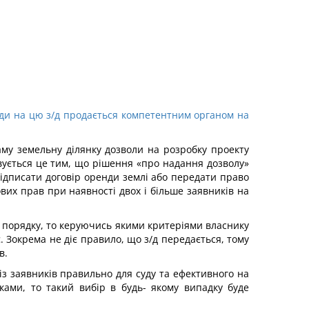
нди на цю з/д продається компетентним органом на
аму земельну ділянку дозволи на розробку проекту
овується це тим, що рішення «про надання дозволу»
підписати договір оренди землі або передати право
вих прав при наявності двох і більше заявників на
у порядку, то керуючись якими критеріями власнику
. Зокрема не діє правило, що з/д передається, тому
в.
із заявників правильно для суду та ефективного на
ками, то такий вибір в будь- якому випадку буде