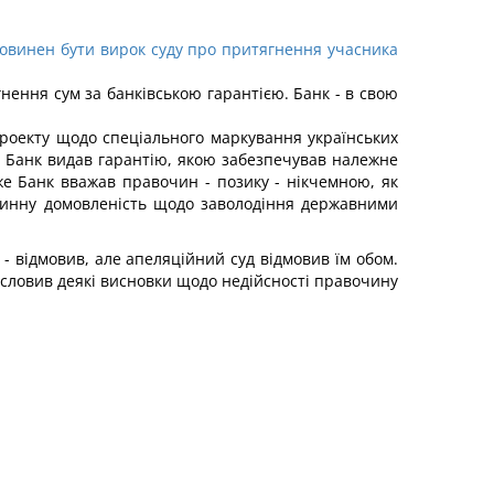
повинен бути вирок суду про притягнення учасника
гнення сум за банківською гарантією. Банк - в свою
проекту щодо спеціального маркування українських
и Банк видав гарантію, якою забезпечував належне
же Банк вважав правочин - позику - нікчемною, як
чинну домовленість щодо заволодіння державними
 - відмовив, але апеляційний суд відмовив їм обом.
исловив деякі висновки щодо недійсності правочину