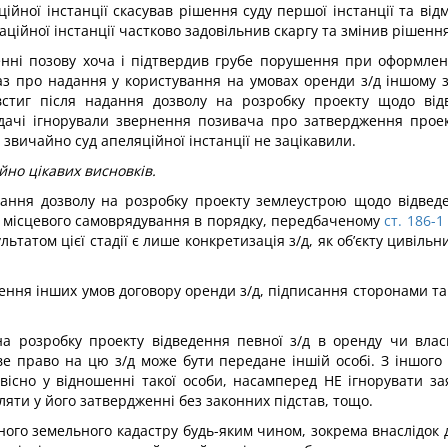
ційної інстанції скасував рішення суду першої інстанції та ві
ційної інстанції частково задовільнив скаргу та змінив рішення 
ленні позову хоча і підтвердив грубе порушення при оформлен
аз про надання у користування на умовах оренди з/д іншому з
встиг після надання дозволу на розробку проекту щодо від
ідачі ігнорували звернення позивача про затвердження проек
звичайно суд апеляційної інстанції не зацікавили.
йно цікавих висновків.
ння дозволу на розробку проекту землеустрою щодо відведе
м місцевого самоврядування в порядку, передбаченому
ст. 186-1
ьтатом цієї стадії є лише конкретизація з/д, як об’єкту цивіл
ення інших умов договору оренди з/д, підписання сторонами так
а розробку проекту відведення певної з/д в оренду чи влас
е право на цю з/д може бути передане іншій особі. З іншого 
існо у відношенні такої особи, насамперед НЕ ігнорувати зая
яти у його затвердженні без законних підстав, тощо.
го земельного кадастру будь-яким чином, зокрема внаслідок д