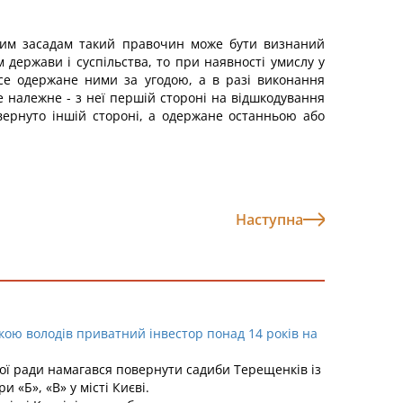
ьним засадам такий правочин може бути визнаний
держави і суспільства, то при наявності умислу у
все одержане ними за угодою, а в разі виконання
е належне - з неї першій стороні на відшкодування
вернуто іншій стороні, а одержане останньою або
Наступна
якою володів приватний інвестор понад 14 років на
ської ради намагався повернути садиби Терещенків із
 «Б», «В» у місті Києві.