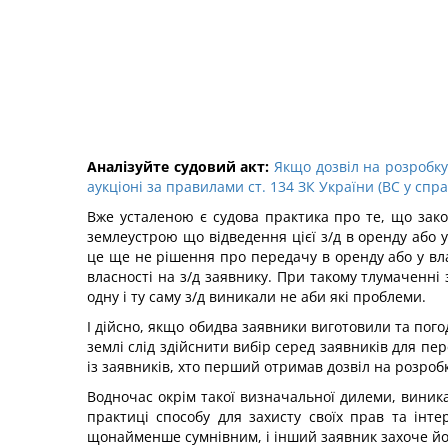
Аналізуйте судовий акт:
Якщо дозвіл на розробку
аукціоні за правилами ст. 134 ЗК України (ВС у спра
Вже усталеною є судова практика про те, що зако
землеустрою що відведення цієї з/д в оренду або 
це ще не рішення про передачу в оренду або у вла
власності на з/д заявнику. При такому тлумаченні
одну і ту саму з/д виникали не аби які проблеми.
І дійсно, якщо обидва заявники виготовили та пог
землі слід здійснити вибір серед заявників для пе
із заявників, хто перший отримав дозвіл на розроб
Водночас окрім такої визначальної дилеми, виника
практиці способу для захисту своїх прав та інт
щонайменше сумнівним, і інший заявник захоче йо