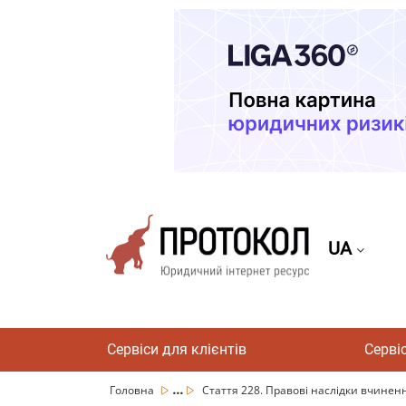
UA
Сервіси для клієнтів
Серві
...
Головна
Стаття 228. Правові наслідки вчиненн