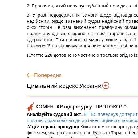
2. Правочин, який порушує публічний порядок, є н
3. У разі недодержання вимоги щодо відповідно
недійсним. Якщо визнаний судом недійсний правоч
обох сторін - в разі виконання правочину обома
правочину однією стороною з іншої сторони за ріш
одержаного. При наявності умислу лише у однієї
належне їй на відшкодування виконаного за рішення
{Статтю 228 доповнено частиною третьою згідно і
Попередня
Цивільний кодекс України
КОМЕНТАР від ресурсу "ПРОТОКОЛ":
Аналізуйте судовий акт:
ВП ВС повернув до терит
підставі додаткової угоди до інвестиційного договор
У цій справі, прокурор
Київської міської прокурат
флігелем, яка розташована по бульвар Тараса Шевчен