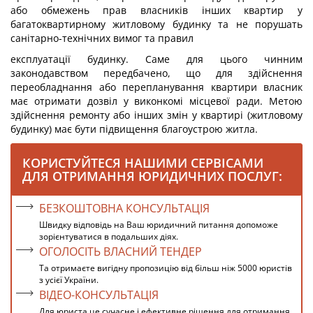
або обмежень прав власників інших квартир у
багатоквартирному житловому будинку та не порушать
санітарно-технічних вимог та правил
експлуатації будинку. Саме для цього чинним
законодавством передбачено, що для здійснення
переобладнання або перепланування квартири власник
має отримати дозвіл у виконкомі місцевої ради. Метою
здійснення ремонту або інших змін у квартирі (житловому
будинку) має бути підвищення благоустрою житла.
КОРИСТУЙТЕСЯ НАШИМИ СЕРВІСАМИ
ДЛЯ ОТРИМАННЯ ЮРИДИЧНИХ ПОСЛУГ:
БЕЗКОШТОВНА КОНСУЛЬТАЦІЯ
Швидку відповідь на Ваш юридичний питання допоможе
зорієнтуватися в подальших діях.
ОГОЛОСІТЬ ВЛАСНИЙ ТЕНДЕР
Та отримаєте вигідну пропозицію від більш ніж 5000 юристів
з усієї України.
ВІДЕО-КОНСУЛЬТАЦІЯ
Для юриста це сучасне і ефективне рішення для отримання