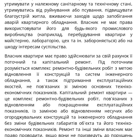
утримувати у належному санітарному та технічному стані,
утримуватись від руйнування або псування, підвищувати
благоустрій житла, вживаючи заходів щодо запобігання
аварій квартирного обладнання. Власник не має права
використовувати його для будь-якого промислового
виробництва (наприклад, перебудування квартири у
майстерню, лабораторію, цех та ін. забороняється) або на
шкоду інтересам суспільства.
Власник квартири має право здійснювати за свій рахунок її
поточний та капітальний ремонт. Під поточним
розуміється комплекс ремонтно-будівельних робіт з метою
відновлення її конструкцій та систем інженерного
обладнання, а також підтримання експлуатаційних
якостей, не пов´язаних зі зміною основних техніко-
економічних показників. Капітальний ремонт квартири —
це комплекс ремонтно-будівельних робіт, пов´язаних з
відновленням або покращенням експлуатаційних
показників, із заміною або відновленням несучих або
огороджувальних конструкцій та інженерного обладнання
без зміни будівельних габаритів об´єкта та його техніко-
економічних показників. Ремонт та інші зміни власник має
право проводити, якщо вони не призведуть до порушень