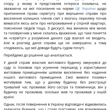
спору, у якому я представляв інтереси позивача, не
зважаючи на мої посилання на норми
ЦК України
щодо
припинення права сервітуту при вирішенні справи про
виселення колишніх членів сім’ї з якогось переляку почав
вимагати якісь акти про непроживання у спірній квартирі,
пояснення свідків тощо. З дискусії, яка виникла між мною
та головуючим у мене склалось враження, що таке поняття
як «сервітут» у розуміння даного суді взагалі не входить.
Але ж розгляд даної справи ще не завершено, а тому
сподіваюсь, що мої доводи будуть судом почуті.
Перейдемо до рішення що аналізується.
У даній справі власник житлового будинку звернувся до
суду із позовом про усунення перешкод у користуванні
житловим приміщенням шляхом виселення без надання
іншого житлового приміщення. Свої вимоги позивач
мотивував тим, що у даному будинку без реєстрації
тривалий час проживає його сестра та племінниця, він у
будинку не проживав, оскільки жив та проживав у іншій
країні.
Однак, після повернення в Україну відповідачі відмовились
залишати будинок, що і стало підставою для відновлення