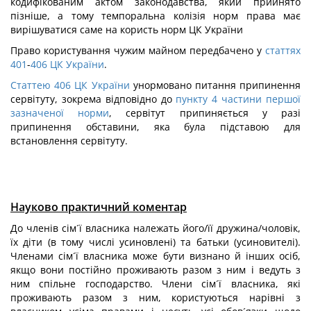
кодифікованим актом законодавства, який прийнято
пізніше, а тому темпоральна колізія норм права має
вирішуватися саме на користь норм ЦК України
Право користування чужим майном передбачено у
статтях
401
-
406 ЦК України
.
Статтею 406 ЦК України
унормовано питання припинення
сервітуту, зокрема відповідно до
пункту 4 частини першої
зазначеної норми
, сервітут припиняється у разі
припинення обставини, яка була підставою для
встановлення сервітуту.
Науково практичний коментар
До членів сім´ї власника належать його/її дружина/чоловік,
їх діти (в тому числі усиновлені) та батьки (усиновителі).
Членами сім´ї власника може бути визнано й інших осіб,
якщо вони постійно проживають разом з ним і ведуть з
ним спільне господарство. Члени сім´ї власника, які
проживають разом з ним, користуються нарівні з