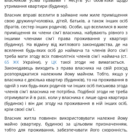
власником усіма правами і несуть усі обов´язки щодо
утримання квартири (будинку).
Власник вправі вселити в займане ним жиле приміщення
свою дружину/чоловіка, дітей, батьків, а також інших осіб
(братів, сестер інших родичів). Особи, що вселилися в жиле
приміщення як члени сім´ї власника, набувають рівного з
іншими членами сім´ї права проживання у квартирі
(будинку). На відміну від житлового законодавства, де на
вселення будь-яких осіб до наймача та членів його сім´ї
треба мати згоду всіх повнолітніх членів сім´ї наймача (ст.
65
ЖК
України), у
ЦК
такої згоди не вимагається.
Законодавець виходить з права власника на свій розсуд
розпоряджатися належним йому майном. Тобто, якщо у
власника є декілька квартир (будинків), то на проживання в
одній з них будь-яких родичів чи інших осіб письмова згода
членів сім´ї власника не потрібна. Подібної згоди не треба
отримувати й в разі, коли у власника є лише одна квартира
(будинок) і він дає згоду на проживання в ній інших осіб,
крім своєї сім´ї.
Власник житла повинен використовувати належне йому
майно (квартиру, будинок) за цільовим призначенням,
тобто для проживання, забезпечувати його схоронність,