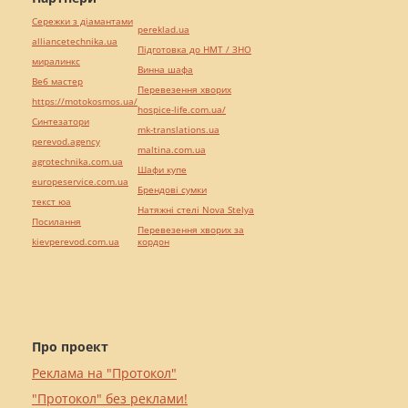
Сережки з діамантами
pereklad.ua
alliancetechnika.ua
Підготовка до НМТ / ЗНО
миралинкс
Винна шафа
Веб мастер
Перевезення хворих
https://motokosmos.ua/
hospice-life.com.ua/
Синтезатори
mk-translations.ua
perevod.agency
maltina.com.ua
agrotechnika.com.ua
Шафи купе
europeservice.com.ua
Брендові сумки
текст юа
Натяжні стелі Nova Stelya
Посилання
Перевезення хворих за
kievperevod.com.ua
кордон
Про проект
Реклама на "Протокол"
"Протокол" без реклами!