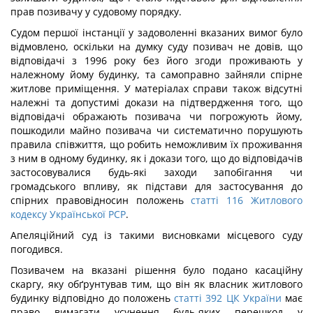
прав позивачу у судовому порядку.
Судом першої інстанції у задоволенні вказаних вимог було
відмовлено, оскільки на думку суду позивач не довів, що
відповідачі з 1996 року без його згоди проживають у
належному йому будинку, та самоправно зайняли спірне
житлове приміщення. У матеріалах справи також відсутні
належні та допустимі докази на підтвердження того, що
відповідачі ображають позивача чи погрожують йому,
пошкодили майно позивача чи систематично порушують
правила співжиття, що робить неможливим їх проживання
з ним в одному будинку, як і докази того, що до відповідачів
застосовувалися будь-які заходи запобігання чи
громадського впливу, як підстави для застосування до
спірних правовідносин положень
статті 116 Житлового
кодексу Української РСР
.
Апеляційний суд із такими висновками місцевого суду
погодився.
Позивачем на вказані рішення було подано касаційну
скаргу, яку обґрунтував тим, що він як власник житлового
будинку відповідно до положень
статті 392 ЦК України
має
право вимагати усунення будь-яких перешкод у