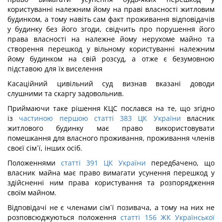
користуванні належним йому на праві власності житловим
будинком, а тому навіть сам факт проживання відповідачів
у будинку без його згоди, свідчить про порушення його
права власності на належне йому нерухоме майно та
створення перешкод у вільному користуванні належним
йому будинком на свій розсуд, а отже є безумовною
підставою для їх виселення
Касаційний цивільний суд визнав вказані доводи
слушними та скаргу задовольнив.
Приймаючи таке рішення КЦС послався на те, що згідно
із
частиною першою статті 383 ЦК України
власник
житлового будинку має право використовувати
помешкання для власного проживання, проживання членів
своєї сім`ї, інших осіб.
Положеннями
статті 391 ЦК України
передбачено, що
власник майна має право вимагати усунення перешкод у
здійсненні ним права користування та розпорядження
своїм майном.
Відповідачі не є членами сім`ї позивача, а тому на них не
розповсюджуються положення
статті 156 ЖК Української