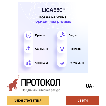
UA
Зареєструватися
Ввійти