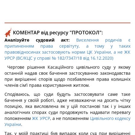
КОМЕНТАР від ресурсу "ПРОТОКОЛ":
Аналізуйте судовий акт:
Виселення родичів є
припиненням права сервітуту, а тому у таких
правовідносинах застосовують норми ЦК України, а не ЖК
УРСР (ВС/КЦС у справі № 182/7347/18 від 16.12.2020)
Чергове рішення Касаційного цивільного суду у якому
останній надав своє бачення застосуванню законодавства
при вирішенні спорів щодо позбавлення права колишніх
членів сім’ї права користування житлом.
Сподіваюсь, що суди будуть застосовувати саме таке
бачення у своїй роботі, адже незважаючи на досить чітку
позицію, яка висловлена як у цій постанові так і у інших
аналогічних спорах суди продовжують надавати перевагу
положенням
ЖК УРСР
, а не положенням
Цивільного кодексу
України
.
Так, у моїй практиці був випадок коли суд при вирішенні