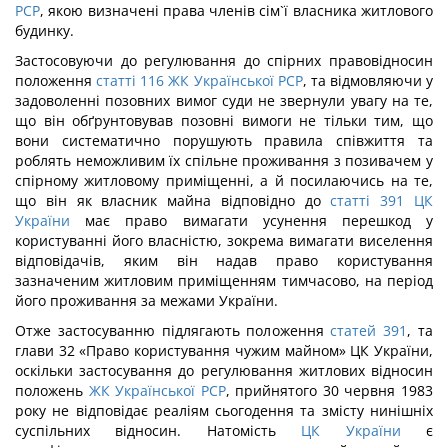
РСР
, якою визначені права членів сім`ї власника житлового
будинку.
Застосовуючи до регулювання до спірних правовідносин
положення
статті 116 ЖК Української РСР
, та відмовляючи у
задоволенні позовних вимог суди не звернули увагу на те,
що він обґрунтовував позовні вимоги не тільки тим, що
вони систематично порушують правила співжиття та
роблять неможливим їх спільне проживання з позивачем у
спірному житловому приміщенні, а й посилаючись на те,
що він як власник майна відповідно до
статті 391 ЦК
України
має право вимагати усунення перешкод у
користуванні його власністю, зокрема вимагати виселення
відповідачів, яким він надав право користування
зазначеним житловим приміщенням тимчасово, на період
його проживання за межами України.
Отже застосуванню підлягають положення
статей 391
, та
глави 32 «Право користування чужим майном» ЦК України,
оскільки застосування до регулювання житлових відносин
положень
ЖК Української РСР
, прийнятого 30 червня 1983
року не відповідає реаліям сьогодення та змісту нинішніх
суспільних відносин. Натомість
ЦК України
є