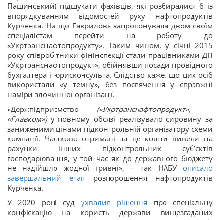
Пашинський) підшукати фахівців, які розбиралися б із
впорядкуванням відомостей руху нафтопродуктів
Курченка. На що Гаврилова запропонувала двом своїм
спеціалістам перейти на роботу до
«Укртранснафтопродукту». Таким чином, у січні 2015
року співробітники фінінспекції стали працівниками ДП
«Укртранснафтопродукт», обійнявши посади провідного
бухгалтера і юрисконсульта. Слідство каже, що цих осіб
використали «у темну», без посвячення у справжні
наміри злочинної організації.
«Держпідприємство
(«Укртранснафтопродукт», –
«Главком»)
у повному обсязі реалізувало сировину за
заниженими цінами підконтрольній організатору схеми
компанії. Частково отримані за це кошти вивели на
рахунки інших підконтрольних суб’єктів
господарювання, у той час як до державного бюджету
не надійшло жодної гривні», – так НАБУ
описало
завершальний етап
розпорошення нафтопродуктів
Курченка.
У 2020 році суд
ухвалив рішення
про спеціальну
конфіскацію на користь держави вищезгаданих