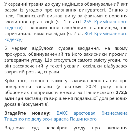
У середині травня до суду надійшов обвинувальний акт
разом із угодою про визнання винуватості. Згідно з
нею, Пашинський визнав вину за фактами створення
злочинної організації (ч. 1 статті
255
Кримінального
кодексу
) і зловживання службовим становищем, що
спричинило тяжкі наслідки (ч. 2 ст.
364
Кримінального
кодексу
).
5 червня відбулося судове засідання, на якому
прокурор, обвинувачений та його захисники просили
затвердити угоду. Що стосується самого змісту угоди, то
він засекречений у тексті ухвали, оскільки відбувався
закритий розгляд справи.
Крім того, сторона захисту заявила клопотання про
повернення застави (у лютому 2024 року шість
оборонних підприємств внесли за Пашинського
272,5
млн грн
застави) та вирішення подальшої долі речових
доказів (документів).
Згадайте новину:
ВАКС арестовал бизнесмена
Тищенко по делу экс-нардепа Пашинского
Водночас суд перевірив угоду про визнання