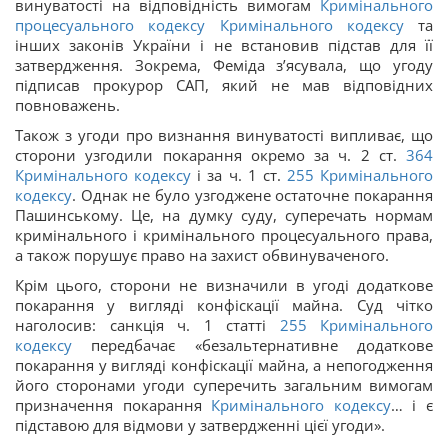
винуватості на відповідність вимогам
Кримінального
процесуального кодексу
Кримінального кодексу
та
інших законів України і не встановив підстав для її
затвердження. Зокрема, Феміда з’ясувала, що угоду
підписав прокурор САП, який не мав відповідних
повноважень.
Також з угоди про визнання винуватості випливає, що
сторони узгодили покарання окремо за ч. 2 ст.
364
Кримінального кодексу
і за ч. 1 ст.
255
Кримінального
кодексу
. Однак не було узгоджене остаточне покарання
Пашинському. Це, на думку суду, суперечать нормам
кримінального і кримінального процесуального права,
а також порушує право на захист обвинуваченого.
Крім цього, сторони не визначили в угоді додаткове
покарання у вигляді конфіскації майна. Суд чітко
наголосив: санкція ч. 1 статті
255
Кримінального
кодексу
передбачає «безальтернативне додаткове
покарання у вигляді конфіскації майна, а непогодження
його сторонами угоди суперечить загальним вимогам
призначення покарання
Кримінального кодексу
… і є
підставою для відмови у затвердженні цієї угоди».