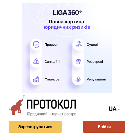
UA
Зареєструватися
Ввійти