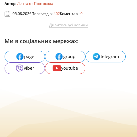
Автор:
Лента от Протокола
05.08.2026
Переглядів:
402
Коментарі:
0
Дивитись усі новини
Ми в соціальних мережах:
page
group
telegram
viber
youtube