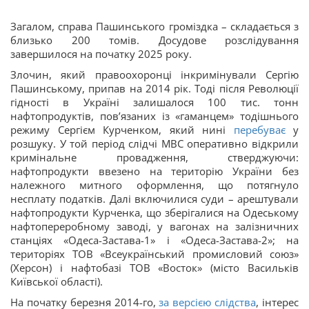
Загалом, справа Пашинського громіздка – складається з
близько 200 томів. Досудове розслідування
завершилося на початку 2025 року.
Злочин, який правоохоронці інкримінували Сергію
Пашинському, припав на 2014 рік. Тоді після Революції
гідності в Україні залишалося 100 тис. тонн
нафтопродуктів, пов’язаних із «гаманцем» тодішнього
режиму Сергієм Курченком, який нині
перебуває
у
розшуку. У той період слідчі МВС оперативно відкрили
кримінальне провадження, стверджуючи:
нафтопродукти ввезено на територію України без
належного митного оформлення, що потягнуло
несплату податків. Далі включилися суди – арештували
нафтопродукти Курченка, що зберігалися на Одеському
нафтопереробному заводі, у вагонах на залізничних
станціях «Одеса-Застава-1» і «Одеса-Застава-2»; на
територіях ТОВ «Всеукраїнський промисловий союз»
(Херсон) і нафтобазі ТОВ «Восток» (місто Васильків
Київської області).
На початку березня 2014-го,
за версією слідства
, інтерес