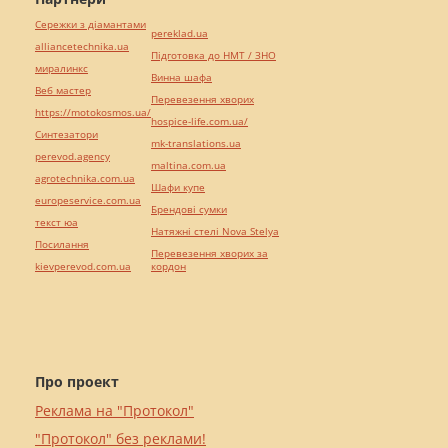
Сережки з діамантами
pereklad.ua
alliancetechnika.ua
Підготовка до НМТ / ЗНО
миралинкс
Винна шафа
Веб мастер
Перевезення хворих
https://motokosmos.ua/
hospice-life.com.ua/
Синтезатори
mk-translations.ua
perevod.agency
maltina.com.ua
agrotechnika.com.ua
Шафи купе
europeservice.com.ua
Брендові сумки
текст юа
Натяжні стелі Nova Stelya
Посилання
Перевезення хворих за
kievperevod.com.ua
кордон
Про проект
Реклама на "Протокол"
"Протокол" без реклами!