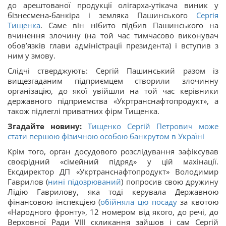
до арештованої продукції олігарха-утікача виник у
бізнесмена-банкіра і земляка Пашинського
Сергія
Тищенка
. Саме він нібито підбив Пашинського на
вчинення злочину (на той час тимчасово виконувач
обов’язків глави адміністрації президента) і вступив з
ним у змову.
Слідчі стверджують: Сергій Пашинський разом із
вищезгаданим підприємцем створили злочинну
організацію, до якої увійшли на той час керівники
державного підприємства «Укртранснафтопродукт», а
також підлеглі приватних фірм Тищенка.
Згадайте новину:
Тищенко Сергій Петрович може
стати першою фізичною особою банкрутом в Україні
Крім того, орган досудового розслідування зафіксував
своєрідний «сімейний підряд» у цій махінації.
Ексдиректор ДП «Укртранснафтопродукт» Володимир
Гаврилов (
нині підозрюваний
) попросив свою дружину
Лідію Гаврилову, яка тоді керувала Державною
фінансовою інспекцією (
обійняла цю посаду
за квотою
«Народного фронту», 12 номером від якого, до речі, до
Верховної Ради VIII скликання зайшов і сам Сергій