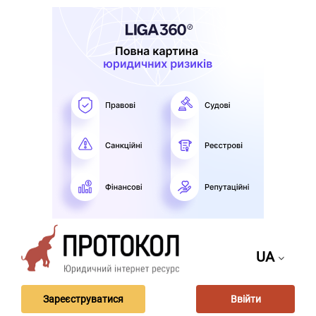
UA
Зареєструватися
Ввійти