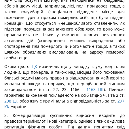
ним слід розуміти могилу, яка знаходиться на кладовищі
або в іншому місці, наприклад, лісі, полі, при дорозі тощо, а
також колумбарій (спеціально відведене місце для
поховання урн з прахом померлих осіб, що були піддані
кремації). Що стосується «нешанобливого ставлення», як
підстави порушення зазначеного обов´язку, то воно може
проявлятись не тільки у вчиненні певних незаконних
активних дій (осквернення могили, викрадення або
спотворення тіла померлого чи його частин тощо), а також
шляхом образливих висловлювань на адресу померлої
особи тощо.
Окрім цього
ЦК
визначає, що у випадку глуму над тілом
людини, що померла, а також над місцем його поховання
близькі родичі мають право на відшкодування майнової та
моральної шкоди в порядку, що передбачений чинним
законодавством (ст.ст. 22, 23, 1166—
1168
ЦК
). Певною
гарантією виконання покладеного на осіб згідно ч. І та 2 ст.
298
ЦК
обов´язку є кримінальна відповідальність за ст.
297
КК
України.
3. Комерціалізація суспільних відносин вводить до
правової термінології нові категорії, однією з яких є «ділова
репутація фізичної особи». Під даним поняттям слід