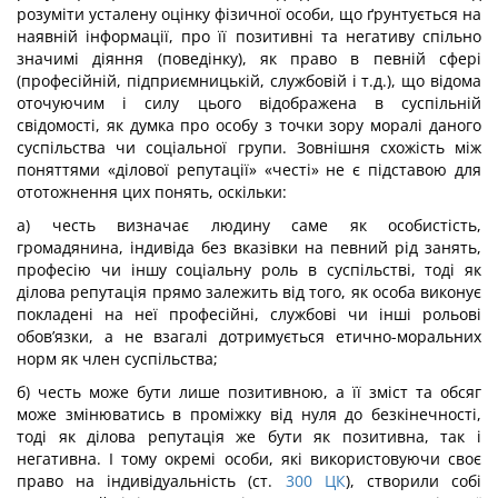
розуміти усталену оцінку фізичної особи, що ґрунтується на
наявній інформації, про її позитивні та негативу спільно
значимі діяння (поведінку), як право в певній сфері
(професійній, підприємницькій, службовій і т.д.), що відома
оточуючим і силу цього відображена в суспільній
свідомості, як думка про особу з точки зору моралі даного
суспільства чи соціальної групи. Зовнішня схожість між
поняттями «ділової репутації» «честі» не є підставою для
ототожнення цих понять, оскільки:
а) честь визначає людину саме як особистість,
громадянина, індивіда без вказівки на певний рід занять,
професію чи іншу соціальну роль в суспільстві, тоді як
ділова репутація прямо залежить від того, як особа виконує
покладені на неї професійні, службові чи інші рольові
обов’язки, а не взагалі дотримується етично-моральних
норм як член суспільства;
б) честь може бути лише позитивною, а її зміст та обсяг
може змінюватись в проміжку від нуля до безкінечності,
тоді як ділова репутація же бути як позитивна, так і
негативна. І тому окремі особи, які використовуючи своє
право на індивідуальність (ст.
300
ЦК
), створили собі