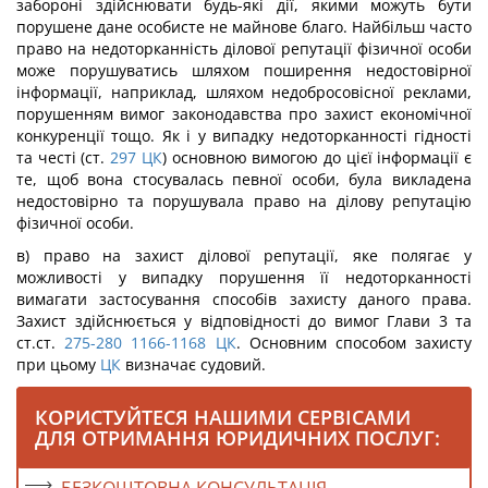
забороні здійснювати будь-які дії, якими можуть бути
порушене дане особисте не майнове благо. Найбільш часто
право на недоторканність ділової репутації фізичної особи
може порушуватись шляхом поширення недостовірної
інформації, наприклад, шляхом недобросовісної реклами,
порушенням вимог законодавства про захист економічної
конкуренції тощо. Як і у випадку недоторканності гідності
та честі (ст.
297
ЦК
) основною вимогою до цієї інформації є
те, щоб вона стосувалась певної особи, була викладена
недостовірно та порушувала право на ділову репутацію
фізичної особи.
в) право на захист ділової репутації, яке полягає у
можливості у випадку порушення її недоторканності
вимагати застосування способів захисту даного права.
Захист здійснюється у відповідності до вимог Глави 3 та
ст.ст.
275-280
1166-1168
ЦК
. Основним способом захисту
при цьому
ЦК
визначає судовий.
КОРИСТУЙТЕСЯ НАШИМИ СЕРВІСАМИ
ДЛЯ ОТРИМАННЯ ЮРИДИЧНИХ ПОСЛУГ: