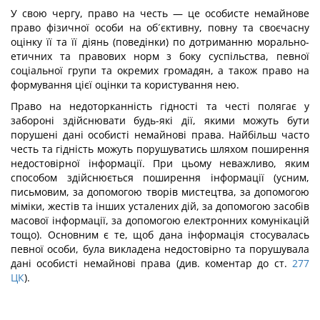
У свою чергу, право на честь — це особисте немайнове
право фізичної особи на об´єктивну, повну та своєчасну
оцінку її та її діянь (поведінки) по дотриманню морально-
етичних та правових норм з боку суспільства, певної
соціальної групи та окремих громадян, а також право на
формування цієї оцінки та користування нею.
Право на недоторканність гідності та честі полягає у
забороні здійснювати будь-які дії, якими можуть бути
порушені дані особисті немайнові права. Найбільш часто
честь та гідність можуть порушуватись шляхом поширення
недостовірної інформації. При цьому неважливо, яким
способом здійснюється поширення інформації (усним,
письмовим, за допомогою творів мистецтва, за допомогою
міміки, жестів та інших усталених дій, за допомогою засобів
масової інформації, за допомогою електронних комунікацій
тощо). Основним є те, щоб дана інформація стосувалась
певної особи, була викладена недостовірно та порушувала
дані особисті немайнові права (див. коментар до ст.
277
ЦК
).