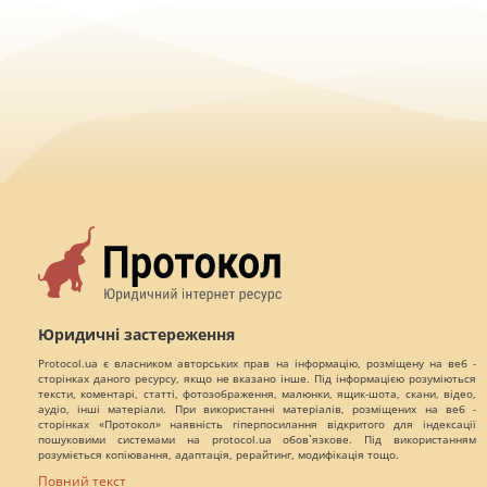
Юридичні застереження
Protocol.ua є власником авторських прав на інформацію, розміщену на веб -
сторінках даного ресурсу, якщо не вказано інше. Під інформацією розуміються
тексти, коментарі, статті, фотозображення, малюнки, ящик-шота, скани, відео,
аудіо, інші матеріали. При використанні матеріалів, розміщених на веб -
сторінках «Протокол» наявність гіперпосилання відкритого для індексації
пошуковими системами на protocol.ua обов`язкове. Під використанням
розуміється копіювання, адаптація, рерайтинг, модифікація тощо.
Повний текст