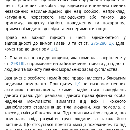
честі. До інших способів слід відносити вчинення певних
незаконних насильницьких дій над особою, наприклад,
катування, жорстокого, нелюдського або такого, що
принижує людську гідність поводження та покарання,
примусові медичні досліди та експерименти тощо.
Право на захист гідності і честі здійснюється у
відповідності до вимог Глави 3 та ст.ст.
275-280
ЦК
(див.
коментар до цих норм
ЦК
).
2. Право на повагу до людини, яка померла, закріплене у
ст.
298
ЦК
, спрямоване на забезпечення поваги до гідності
людини та захисту певних моральних засад суспільства.
Зазначене особисте немайнове право належить близьким
родичам померлого. При цьому
ЦК
не визначає певних
активних повноважень, якими наділяється володілець
даного права. Для реалізації даного права фізична особа
наділена можливістю вимагати від всіх і кожного
шанобливого ставлення до тіла людини, яка померла, а
також до місця її поховання. Під поняттям «тіло людини, що
померла», слід розуміти труп людини, а також його
частини. Що стосується поняття «місця поховання», то під