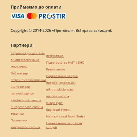
Приймаємо до оплати
Copyright © 2014-2026 «Протокол». Всі права захищені.
Партнери
Сережки з діамантами
pereklad.ua
alliancetechnika.ua
Підготовка до НМТ / ЗНО
миралинкс
Винна шафа
Веб мастер
Перевезення хворих
https://motokosmos.ua/
hospice-life.com.ua/
Синтезатори
mk-translations.ua
perevod.agency
maltina.com.ua
agrotechnika.com.ua
Шафи купе
europeservice.com.ua
Брендові сумки
текст юа
Натяжні стелі Nova Stelya
Посилання
Перевезення хворих за
kievperevod.com.ua
кордон