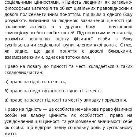
соціальними цінностями. «Гідність людини» як загально-
філософська категорія та об´єкт цивільних правовідносин є
доволі полісемантичним поняттям, під яким з одного боку
розуміють визнання за людиною зазначеної цінності (об
´єктивний аспект), а з другого боку — внутрішню
самооцінку особою своїх якостей. Під поняттям «честь» слід
розуміти зовнішню оцінку фізичної особи з боку
суспільства чи соціальної групи, членом якої вона є. Отже,
як видно, що дані поняття є доволі близькими,
взаємозалежними, однак не тотожними.
Право на повагу до гідності та честі складається з таких
складових частин:
а) право на гідність та честь;
б) право на недоторканність гідності та честі;
в) право на захист гідності та честі у випадку порушення.
Право на гідність — це особисте немайнове право фізичної
особи на власну цінність як особистості, право на
усвідомлення цієї цінності та усвідомлення значимості себе
як особи, що відіграє певну соціальну роль у суспільному
житті.