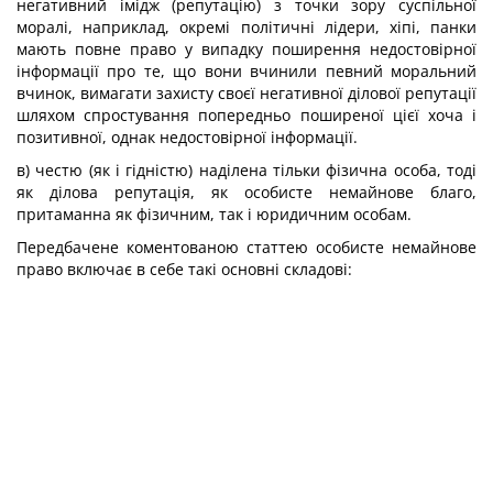
негативний імідж (репутацію) з точки зору суспільної
моралі, наприклад, окремі політичні лідери, хіпі, панки
мають повне право у випадку поширення недостовірної
інформації про те, що вони вчинили певний моральний
вчинок, вимагати захисту своєї негативної ділової репутації
шляхом спростування попередньо поширеної цієї хоча і
позитивної, однак недостовірної інформації.
в) честю (як і гідністю) наділена тільки фізична особа, тоді
як ділова репутація, як особисте немайнове благо,
притаманна як фізичним, так і юридичним особам.
Передбачене коментованою статтею особисте немайнове
право включає в себе такі основні складові: