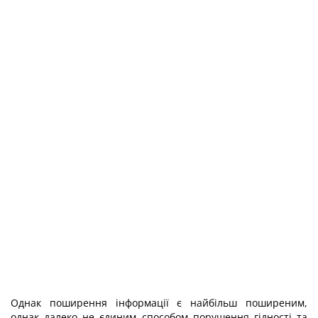
Однак поширення інформації є найбільш поширеним,
однак далеко не єдиним способом порушення гідності та