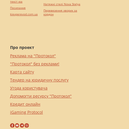
текст юа
Натяжні стелі Nova Stelya
Посилання
Перевезення хворих за
kievperevod.com.ua
кордон
Про проект
Реклама на "Протокол"
"Протокол" без реклами!
Карта сайту
Тендер на юридичну послугу
Угода користувача
Допомогти ресурсу "Протокол"
Кредит онлайн
iGaming Protocol