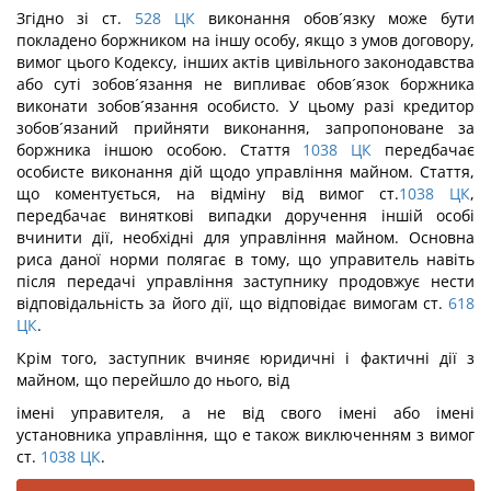
Згідно зі ст.
528
ЦК
виконання обов´язку може бути
покладено боржником на іншу особу, якщо з умов договору,
вимог цього Кодексу, інших актів цивільного законодавства
або суті зобов´язання не випливає обов´язок боржника
виконати зобов´язання особисто. У цьому разі кредитор
зобов´язаний прийняти виконання, запропоноване за
боржника іншою особою. Стаття
1038
ЦК
передбачає
особисте виконання дій щодо управління майном. Стаття,
що коментується, на відміну від вимог ст.
1038
ЦК
,
передбачає виняткові випадки доручення іншій особі
вчинити дії, необхідні для управління майном. Основна
риса даної норми полягає в тому, що управитель навіть
після передачі управління заступнику продовжує нести
відповідальність за його дії, що відповідає вимогам ст.
618
ЦК
.
Крім того, заступник вчиняє юридичні і фактичні дії з
майном, що перейшло до нього, від
імені управителя, а не від свого імені або імені
установника управління, що е також виключенням з вимог
ст.
1038
ЦК
.