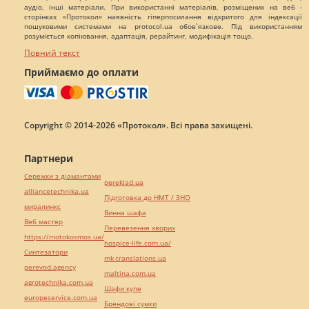
аудіо, інші матеріали. При використанні матеріалів, розміщених на веб -
сторінках «Протокол» наявність гіперпосилання відкритого для індексації
пошуковими системами на protocol.ua обов`язкове. Під використанням
розуміється копіювання, адаптація, рерайтинг, модифікація тощо.
Повний текст
Приймаємо до оплати
Copyright © 2014-2026 «Протокол». Всі права захищені.
Партнери
Сережки з діамантами
pereklad.ua
alliancetechnika.ua
Підготовка до НМТ / ЗНО
миралинкс
Винна шафа
Веб мастер
Перевезення хворих
https://motokosmos.ua/
hospice-life.com.ua/
Синтезатори
mk-translations.ua
perevod.agency
maltina.com.ua
agrotechnika.com.ua
Шафи купе
europeservice.com.ua
Брендові сумки