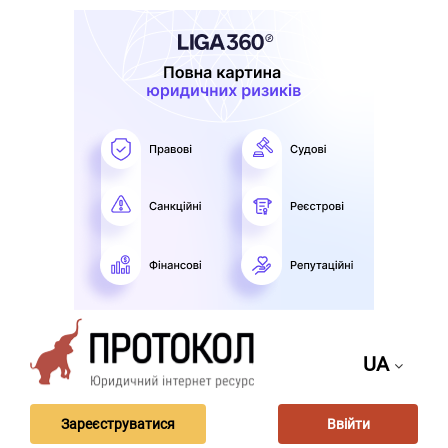
UA
Зареєструватися
Ввійти