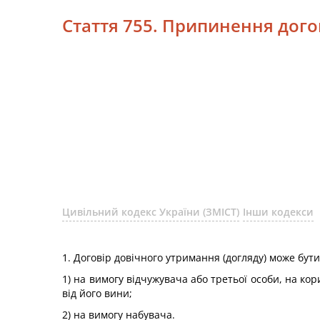
Стаття 755. Припинення дого
Цивільний кодекс України (ЗМІСТ)
Інши кодекси
1. Договір довічного утримання (догляду) може бут
1) на вимогу відчужувача або третьої особи, на ко
від його вини;
2) на вимогу набувача.