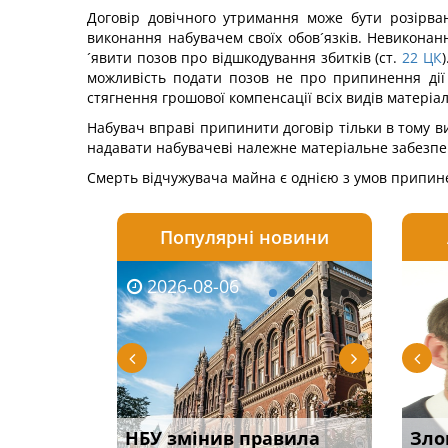
Договір довічного утримання може бути розірва
виконання набувачем своїх обов´язків. Невикона
´явити позов про відшкодування збитків (ст.
22
ЦК
можливість подати позов не про припинення дії 
стягнення грошової компенсації всіх видів матеріа
Набувач вправі припинити договір тільки в тому ви
надавати набувачеві належне матеріальне забезпе
Смерть відчужувача майна є однією з умов припин
Популярні новини
2026-08-06
2026-08-03
2026-
20
і
НБУ змінив правила
Водії можуть отримати
Якщо с
Зло