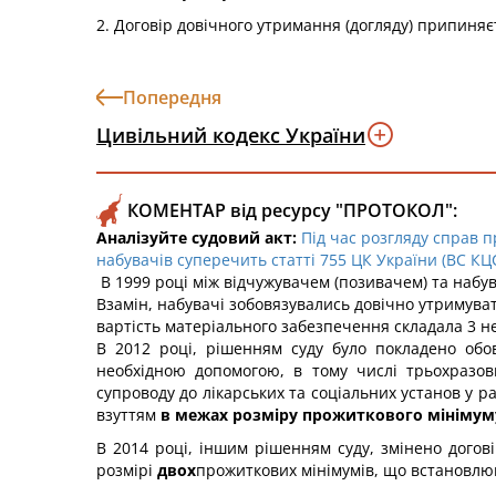
2. Договір довічного утримання (догляду) припиняє
Попередня
Цивільний кодекс України
КОМЕНТАР від ресурсу "ПРОТОКОЛ":
Аналізуйте судовий акт:
Під час розгляду справ 
набувачів суперечить статті 755 ЦК України (ВС КЦС
В 1999 році між відчужувачем (позивачем) та набу
Взамін, набувачі зобовязувались довічно утримува
вартість матеріального забезпечення складала 3 не
В 2012 році, рішенням суду було покладено обо
необхідною допомогою, в тому числі трьохразо
супроводу до лікарських та соціальних установ у р
взуттям
в межах розміру прожиткового мінімуму,
В 2014 році, іншим рішенням суду, змінено догов
розмірі
двох
прожиткових мінімумів, що встановлюют