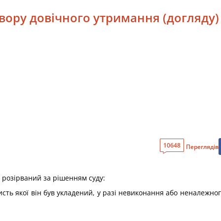
вору довічного утримання (догляду)
10648
Переглядів
и розірваний за рішенням суду:
ристь якої він був укладений, у разі невиконання або неналежно