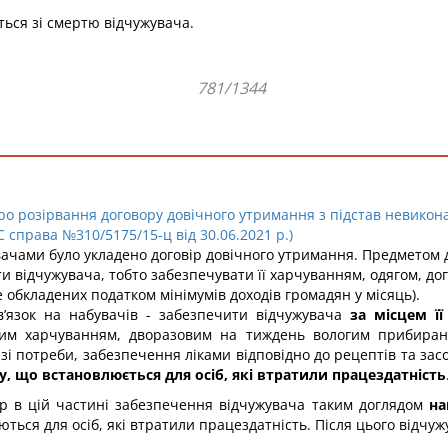
ться зі смертю відчужувача.
781/1344
про розірвання договору довічного утримання з підстав невико
 справа №310/5175/15-ц від 30.06.2021 р.)
вачами було укладено договір довічного утримання. Предметом 
ти відчужувача, тобто забезпечувати її харчуванням, одягом, д
 обкладених податком мінімумів доходів громадян у місяць).
в’язок на набувачів - забезпечити відчужувача
за місцем ї
вим харчуванням, дворазовим на тиждень вологим прибиранн
азі потреби, забезпечення ліками відповідно до рецептів та засо
 що встановлюється для осіб, які втратили працездатність
ір в цій частині забезпечення відчужувача таким доглядом
на
ься для осіб, які втратили працездатність. Після цього відчуж