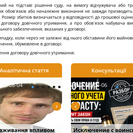
ний на підставі рішення суду, на вимогу відчужувача або тр
ння обов´язків або неналежне виконання не завжди призводить
). Розмір збитків визначається у відповідності до грошової оцінк
договору довічного утримання, а про обов´язок набувача вико
льного забезпечення, вказаних у договорі.
падку, коли через не залежні від нього обставини його майнов
чення, обумовлене в договорі.
ення договору довічного утримання.
Аналітична стаття
Консультації
08-06
26-08-04
2026-08-05
2026-08-06
2026-08-04
2026-08-06
2026-07-30
уд встановив для
вживання впливом
Особливості захисту у
Документи, на яких не
Переоформлення
Исключение с воинс
Восьмий ААС фак