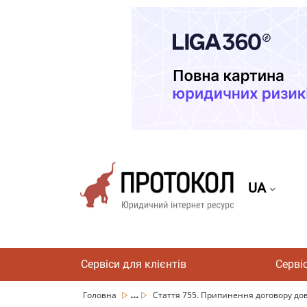
UA
Сервіси для клієнтів
Серві
...
Головна
Стаття 755. Припинення договору дов