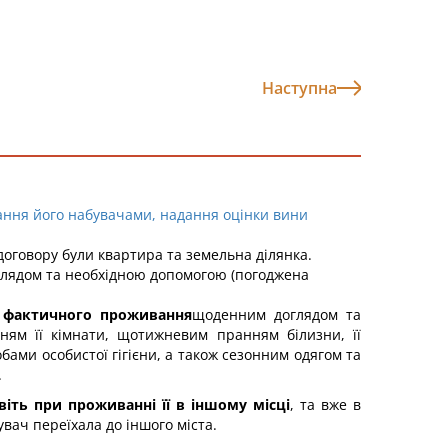
Наступна
нання його набувачами, надання оцінки вини
договору були квартира та земельна ділянка.
оглядом та необхідною допомогою (погоджена
ї фактичного проживання
щоденним доглядом та
ям її кімнати, щотижневим пранням білизни, її
бами особистої гігієни, а також сезонним одягом та
.
віть при проживанні її в іншому місці
, та вже в
увач переїхала до іншого міста.