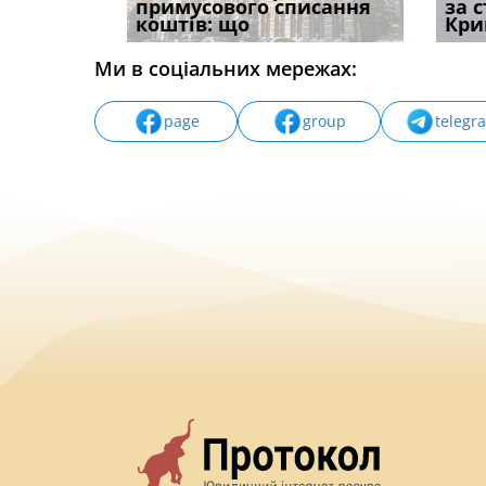
способом
примусового списання
компенсацію за
відшк
за 
вих
коштів: що
незаконні дії
наявні
Кри
Ми в соціальних мережах:
page
group
telegr