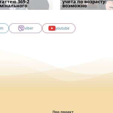
одування шкоди
статтею 369-2
кримінальному
проставляється
відстрочки за іншою
учета по возрасту:
підтвердив, що 
с
мінального
провадженні: я
апостиль: пер
підставою: нов
возможно
може скас
am
viber
youtube
Про проект