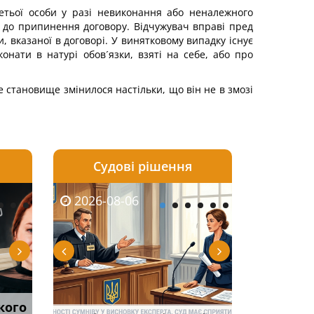
етьої особи у разі невиконання або неналежного
 до припинення договору. Відчужувач вправі пред
и, вказаної в договорі. У винятковому випадку існує
нати в натурі обов´язки, взяті на себе, або про
е становище змінилося настільки, що він не в змозі
Судові рішення
2026-08-05
2026-08-03
2026-08-06
2026-08-06
2026-08-05
2026-08-03
2026-08-06
2026-08-0
кого
тично
Суд оштрафував
Огляд практики ВС від
Спільне проживання без
Чоловік помер, але
ФУНДАМЕНТАЛЬН
Виключення з
Якщо особа