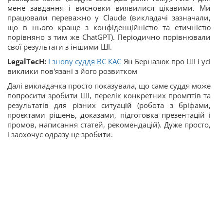
мене завдання і висновки виявилися цікавими. Ми
працювали переважно у Claude (викладачі зазначали,
що в нього краще з конфіденційністю та етичністю
порівняно з тим же ChatGPT). Періодично порівнювали
свої результати з іншими ШІ.
LegalTecH:
І знову суддя ВС
КАС
Ян Берназюк про ШІ і усі
виклики пов'язані з його розвитком
Далі викладачка просто показувала, що саме суддя може
попросити зробити ШІ, перелік конкретних промптів та
результатів для різних ситуацій (робота з бріфами,
проєктами рішень, доказами, підготовка презентацій і
промов, написання статей, рекомендацій). Дуже просто,
і заохочує одразу це зробити.