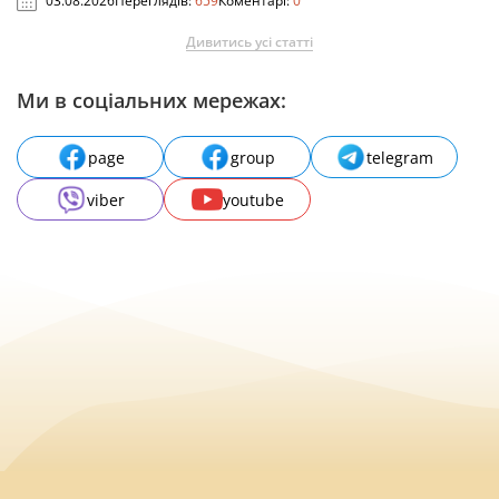
03.08.2026
Переглядів:
659
Коментарі:
0
Дивитись усі статті
Ми в соціальних мережах:
page
group
telegram
viber
youtube