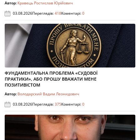
Автор:
Кравець Ростислав Юрійович
03.08.2026
Переглядів:
418
Коментарі:
0
ФУНДАМЕНТАЛЬНА ПРОБЛЕМА «СУДОВОЇ
ПРАКТИКИ», АБО ПРОШУ ВВАЖАТИ МЕНЕ
ПОЗИТИВІСТОМ
Автор:
Володарский Вадим Леонидович
03.08.2026
Переглядів:
375
Коментарі:
0