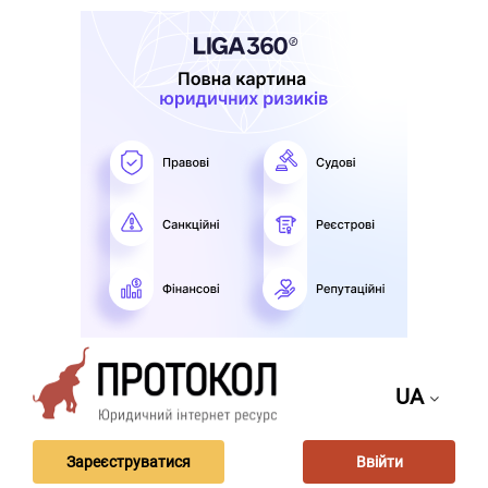
UA
Зареєструватися
Ввійти