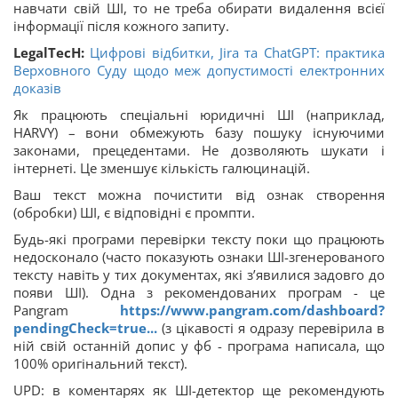
навчати свій ШІ, то не треба обирати видалення всієї
інформації після кожного запиту.
LegalTecH:
Цифрові відбитки, Jira та ChatGPT: практика
Верховного Суду щодо меж допустимості електронних
доказів
Як працюють спеціальні юридичні ШІ (наприклад,
HARVY) – вони обмежують базу пошуку існуючими
законами, прецедентами. Не дозволяють шукати і
інтернеті. Це зменшує кількість галюцинацій.
Ваш текст можна почистити від ознак створення
(обробки) ШІ, є відповідні є промпти.
Будь-які програми перевірки тексту поки що працюють
недосконало (часто показують ознаки ШІ-згенерованого
тексту навіть у тих документах, які зʼявилися задовго до
появи ШІ). Одна з рекомендованих програм - це
Pangram
https://www.pangram.com/dashboard?
pendingCheck=true...
(з цікавості я одразу перевірила в
ній свій останній допис у фб - програма написала, що
100% оригінальний текст).
UPD: в коментарях як ШІ-детектор ще рекомендують