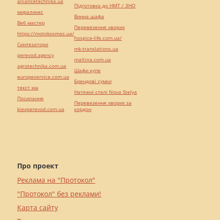
alliancetechnika.ua
Підготовка до НМТ / ЗНО
миралинкс
Винна шафа
Веб мастер
Перевезення хворих
https://motokosmos.ua/
hospice-life.com.ua/
Синтезатори
mk-translations.ua
perevod.agency
maltina.com.ua
agrotechnika.com.ua
Шафи купе
europeservice.com.ua
Брендові сумки
текст юа
Натяжні стелі Nova Stelya
Посилання
Перевезення хворих за
kievperevod.com.ua
кордон
Про проект
Реклама на "Протокол"
"Протокол" без реклами!
Карта сайту