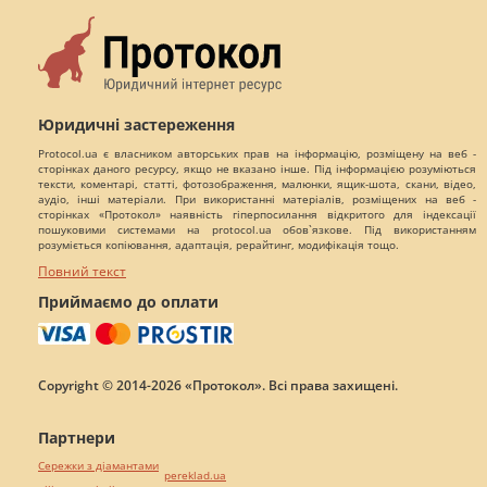
Юридичні застереження
Protocol.ua є власником авторських прав на інформацію, розміщену на веб -
сторінках даного ресурсу, якщо не вказано інше. Під інформацією розуміються
тексти, коментарі, статті, фотозображення, малюнки, ящик-шота, скани, відео,
аудіо, інші матеріали. При використанні матеріалів, розміщених на веб -
сторінках «Протокол» наявність гіперпосилання відкритого для індексації
пошуковими системами на protocol.ua обов`язкове. Під використанням
розуміється копіювання, адаптація, рерайтинг, модифікація тощо.
Повний текст
Приймаємо до оплати
Copyright © 2014-2026 «Протокол». Всі права захищені.
Партнери
Сережки з діамантами
pereklad.ua