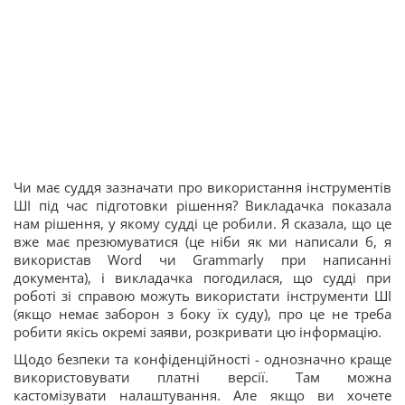
Чи має суддя зазначати про використання інструментів
ШІ під час підготовки рішення? Викладачка показала
нам рішення, у якому судді це робили. Я сказала, що це
вже має презюмуватися (це ніби як ми написали б, я
використав Word чи Grammarly при написанні
документа), і викладачка погодилася, що судді при
роботі зі справою можуть використати інструменти ШІ
(якщо немає заборон з боку їх суду), про це не треба
робити якісь окремі заяви, розкривати цю інформацію.
Щодо безпеки та конфіденційності - однозначно краще
використовувати платні версії. Там можна
кастомізувати налаштування. Але якщо ви хочете