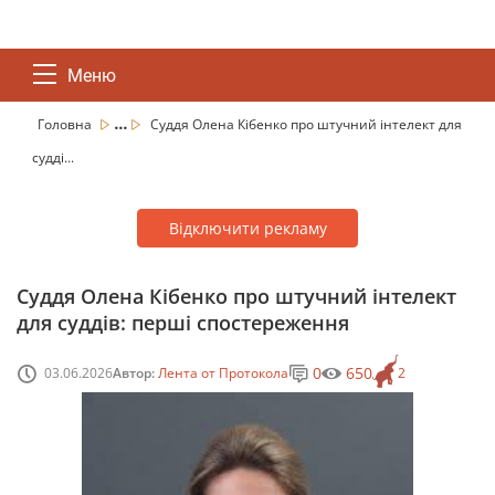
Меню
...
Головна
Суддя Олена Кібенко про штучний інтелект для
судді...
Відключити рекламу
Суддя Олена Кібенко про штучний інтелект
для суддів: перші спостереження
0
650
03.06.2026
Автор:
Лента от Протокола
2