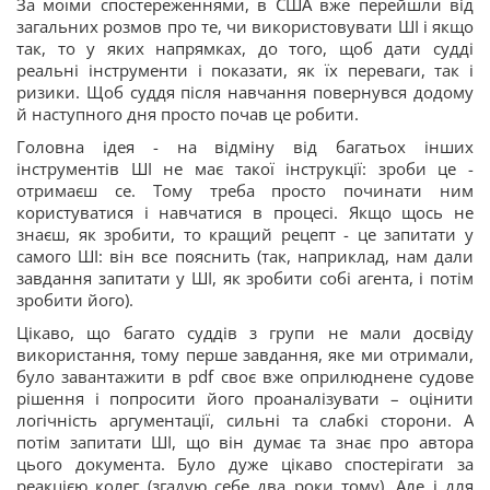
За моїми спостереженнями, в США вже перейшли від
загальних розмов про те, чи використовувати ШІ і якщо
так, то у яких напрямках, до того, щоб дати судді
реальні інструменти і показати, як їх переваги, так і
ризики. Щоб суддя після навчання повернувся додому
й наступного дня просто почав це робити.
Головна ідея - на відміну від багатьох інших
інструментів ШІ не має такої інструкції: зроби це -
отримаєш се. Тому треба просто починати ним
користуватися і навчатися в процесі. Якщо щось не
знаєш, як зробити, то кращий рецепт - це запитати у
самого ШІ: він все пояснить (так, наприклад, нам дали
завдання запитати у ШІ, як зробити собі агента, і потім
зробити його).
Цікаво, що багато суддів з групи не мали досвіду
використання, тому перше завдання, яке ми отримали,
було завантажити в pdf своє вже оприлюднене судове
рішення і попросити його проаналізувати – оцінити
логічність аргументації, сильні та слабкі сторони. А
потім запитати ШІ, що він думає та знає про автора
цього документа. Було дуже цікаво спостерігати за
реакцією колег (згадую себе два роки тому). Але і для