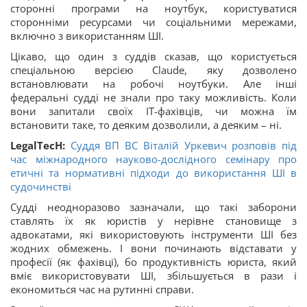
сторонні програми на ноутбук, користуватися
сторонніми ресурсами чи соціальними мережами,
включно з використанням ШІ.
Цікаво, що один з суддів сказав, що користується
спеціальною версією Claude, яку дозволено
встановлювати на робочі ноутбуки. Але інші
федеральні судді не знали про таку можливість. Коли
вони запитали своїх ІТ-фахівців, чи можна їм
встановити таке, то деяким дозволили, а деяким – ні.
LegalTecH:
Суддя ВП ВС Віталій Уркевич розповів під
час міжнародного науково-дослідного семінару про
етичні та нормативні підходи до використання ШІ в
судочинстві
Судді неодноразово зазначали, що такі заборони
ставлять їх як юристів у нерівне становище з
адвокатами, які використовують інструменти ШІ без
жодних обмежень. І вони починають відставати у
професії (як фахівці), бо продуктивність юриста, який
вміє використовувати ШІ, збільшується в рази і
економиться час на рутинні справи.