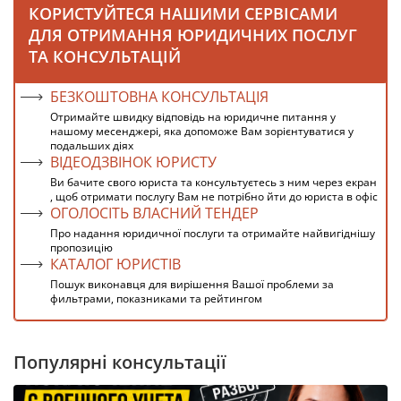
КОРИСТУЙТЕСЯ НАШИМИ СЕРВІСАМИ
ДЛЯ ОТРИМАННЯ ЮРИДИЧНИХ ПОСЛУГ
ТА КОНСУЛЬТАЦІЙ
БЕЗКОШТОВНА КОНСУЛЬТАЦІЯ
Отримайте швидку відповідь на юридичне питання у
нашому месенджері, яка допоможе Вам зорієнтуватися у
подальших діях
ВІДЕОДЗВІНОК ЮРИСТУ
Ви бачите свого юриста та консультуєтесь з ним через екран
, щоб отримати послугу Вам не потрібно йти до юриста в офіс
ОГОЛОСІТЬ ВЛАСНИЙ ТЕНДЕР
Про надання юридичної послуги та отримайте найвигіднішу
пропозицію
КАТАЛОГ ЮРИСТІВ
Пошук виконавця для вирішення Вашої проблеми за
фильтрами, показниками та рейтингом
Популярні консультації