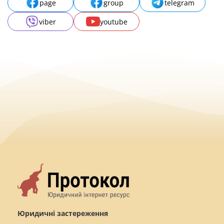
page
group
telegram
viber
youtube
Юридичні застереження