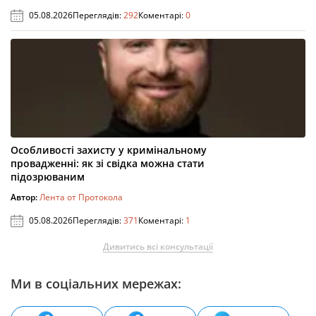
05.08.2026
Переглядів:
292
Коментарі:
0
Особливості захисту у кримінальному
провадженні: як зі свідка можна стати
підозрюваним
Автор:
Лента от Протокола
05.08.2026
Переглядів:
371
Коментарі:
1
Дивитись всі консультації
Ми в соціальних мережах: