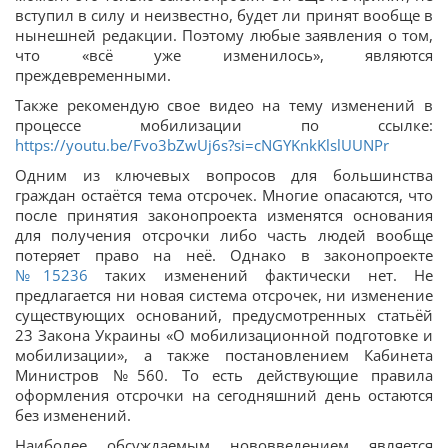
вступил в силу и неизвестно, будет ли принят вообще в
нынешней редакции. Поэтому любые заявления о том,
что «всё уже изменилось», являются
преждевременными.
Также рекомендую свое видео на тему изменений в
процессе мобилизации по ссылке:
https://youtu.be/Fvo3bZwUj6s?si=cNGYKnkKlslUUNPr
Одним из ключевых вопросов для большинства
граждан остаётся тема отсрочек. Многие опасаются, что
после принятия законопроекта изменятся основания
для получения отсрочки либо часть людей вообще
потеряет право на неё. Однако в законопроекте
№15236
таких изменений фактически нет. Не
предлагается ни новая система отсрочек, ни изменение
существующих оснований, предусмотренных статьёй
23 Закона Украины «О мобилизационной подготовке и
мобилизации», а также постановлением Кабинета
Министров №560. То есть действующие правила
оформления отсрочки на сегодняшний день остаются
без изменений.
Наиболее обсуждаемым нововведением является