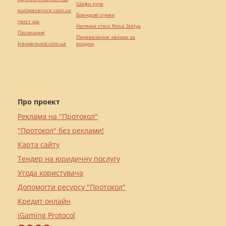
Шафи купе
europeservice.com.ua
Брендові сумки
текст юа
Натяжні стелі Nova Stelya
Посилання
Перевезення хворих за
kievperevod.com.ua
кордон
Про проект
Реклама на "Протокол"
"Протокол" без реклами!
Карта сайту
Тендер на юридичну послугу
Угода користувача
Допомогти ресурсу "Протокол"
Кредит онлайн
iGaming Protocol