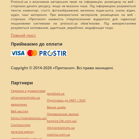
Protocol.ua є власником авторських прав на інформацію, розміщену на веб -
сторінках даного ресурсу, якщо не вказано інше. Під інформацією розуміються
тексти, коментарі, статті, фотозображення, малюнки, ящик-шота, скани, відео,
аудіо, інші матеріали. При використанні матеріалів, розміщених на веб -
сторінках «Протокол» наявність гіперпосилання відкритого для індексації
пошуковими системами на protocol.ua обов`язкове. Під використанням
розуміється копіювання, адаптація, рерайтинг, модифікація тощо.
Повний текст
Приймаємо до оплати
Copyright © 2014-2026 «Протокол». Всі права захищені.
Партнери
Сережки з діамантами
pereklad.ua
alliancetechnika.ua
Підготовка до НМТ / ЗНО
миралинкс
Винна шафа
Веб мастер
Перевезення хворих
https://motokosmos.ua/
hospice-life.com.ua/
Синтезатори
mk-translations.ua
perevod.agency
maltina.com.ua
agrotechnika.com.ua