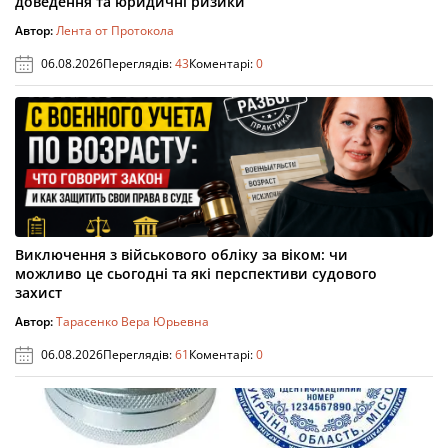
доведення та юридичні ризики
Автор:
Лента от Протокола
06.08.2026
Переглядів:
43
Коментарі:
0
Виключення з військового обліку за віком: чи
можливо це сьогодні та які перспективи судового
захист
Автор:
Тарасенко Вера Юрьевна
06.08.2026
Переглядів:
61
Коментарі:
0