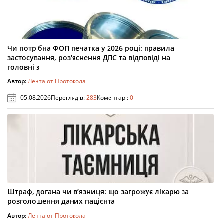
Чи потрібна ФОП печатка у 2026 році: правила
застосування, роз'яснення ДПС та відповіді на
головні з
Автор:
Лента от Протокола
05.08.2026
Переглядів:
283
Коментарі:
0
Штраф, догана чи в’язниця: що загрожує лікарю за
розголошення даних пацієнта
Автор:
Лента от Протокола